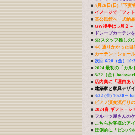
■
5月26日(日)「
■
イメージで「フォ
■
某公民館へ一式納
■
GW後半は 5月２
■
ドレープカーテン
■
SRスタッフ推しの
■
4/6 通りかかった
■
カーテン・ショー
■
次回 6/28（金）1
■
2024 最初の「
■
3/22（金）haco
■
店内奥に「理由あ
■
建築家と家具デザ
■
3/22 (金) 10:3
■
ピアノ演奏流行り
■
2024春 ギフト・
■
フルーツ屋さんの
■
こちらお客様のア
■
圧倒的に「ピンパ