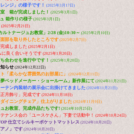
アレンジ」の様子です！
(2025年3月17日)
教室 箱が完成しました！
(2025年3月1日)
ジュ 箱作りの様子
(2025年3月1日)
！
(2025年2月21日)
「カルトナージュお教室」2/28 (金)10:30～
(2025年2月10日)
座面部を取り外したところです
(2025年2月7日)
ル完成しました
(2025年2月1日)
ムに良く合いそうです
(2025年1月20日)
打ち合わせを進行中です！
(2025年1月20日)
お知らせ
(2024年12月22日)
ット「柔らかな雰囲気のお部屋に」
(2024年12月11日)
「夢ベッドメーカー・ショールーム」新作展にて
(2024年11月21日)
024 カーテン内装材の展示会に出掛けてきました
(2024年11月21日)
お正月飾り」完成です
(2024年11月18日)
「ダイニングチェア」仕上がりました
(2024年11月9日)
ュお教室、完成作品たちです!
(2024年10月25日)
ンテナンス会の「ユースケさん」下妻で活動中！
(2024年10月24日)
 TOP 仕立てシルキーポケットマットレス
(2024年10月20日)
ピアノ」です
(2024年10月20日)