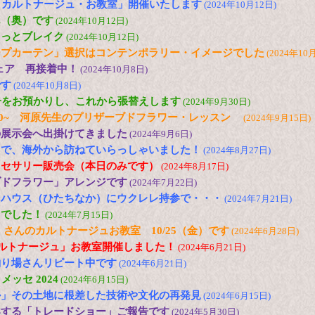
「カルトナージュ・お教室」開催いたします
(2024年10月12日)
ん（奥）です
(2024年10月12日)
ょっとブレイク
(2024年10月12日)
ープカーテン」選択はコンテンポラリー・イメージでした
(2024年10
グチェア 再接着中！
(2024年10月8日)
です
(2024年10月8日)
子をお預かりし、これから張替えします
(2024年9月30日)
10:00~ 河原先生のプリザーブドフラワー・レッスン
(2024年9月15日)
の展示会へ出掛けてきました
(2024年9月6日)
とで、海外から訪ねていらっしゃいました！
(2024年8月27日)
クセサリー販売会（本日のみです）
(2024年8月17日)
ブドフラワー」アレンジです
(2024年7月22日)
ンハウス（ひたちなか）にウクレレ持参で・・・
(2024年7月21日)
りでした！
(2024年7月15日)
ks」さんのカルトナージュお教室 10/25（金）です
(2024年6月28日)
カルトナージュ」お教室開催しました！
(2024年6月21日)
釣り場さんリピート中です
(2024年6月21日)
ッセ 2024
(2024年6月15日)
ル」その土地に根差した技術や文化の再発見
(2024年6月15日)
案する「トレードショー」ご報告です
(2024年5月30日)