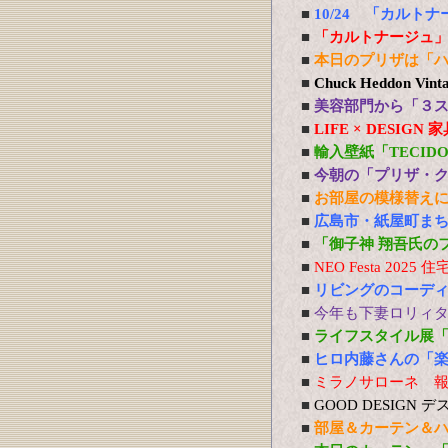
■
10/24 「カルト
■
「カルトナージュ」お教
■
本日のプリザは「
■
Chuck Heddon V
■
美容部門から「３
■
LIFE × DESIG
■
輸入壁紙「TECI
■
今朝の「プリザ・
■
お部屋の模様替え
■
広島市・紙屋町まち
■
「御子神 翔吾氏
■
NEO Festa 20
■
リビングのコーデ
■
今年も下妻ロリィ
■
ライフスタイル展
■
ヒロ内藤さんの「
■
ミラノサローネ 
■
GOOD DESIG
■
部屋＆カーテン＆