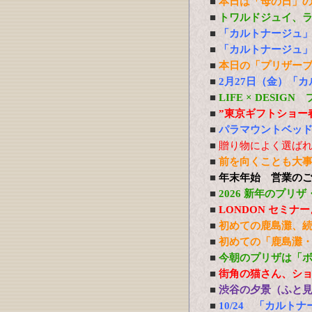
■
本日は「母の日」
■
トワルドジュイ、
■
「カルトナージュ
■
「カルトナージュ
■
本日の「プリザー
■
2月27日（金）「
■
LIFE × DESI
■
”東京ギフトショー春
■
パラマウントベッド
■
贈り物によく選ば
■
前を向くことも大
■
年末年始 営業の
■
2026 新年のプリ
■
LONDON セミ
■
初めての鹿島灘、
■
初めての「鹿島灘
■
今朝のプリザは「
■
街角の猫さん、シ
■
渋谷の夕景（ふと
■
10/24 「カルト