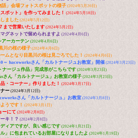
下妻物語」会場フォトスポットの様子
(2024年5月26日)
トスポット」を作ってみました！
(2024年5月18日)
品しました
(2024年5月12日)
～７まで営業いたします
(2024年5月2日)
をマグネットで留められますよ
(2024年4月6日)
シアーカーテン
(2024年4月6日)
目黒川の桜の様子
(2024年4月6日)
ルームとなり目黒川の桜は見ごろでした！
(2024年4月6日)
0:30～ hacoworksさん「カルトナージュお教室」開催
(2024年3月23日)
カルトナージュ作品」完成形がこちらです
(2024年3月23日)
worksさん「カルトナージュ」お教室の様子
(2024年3月23日)
り品・コーナー」作りました！
(2024年3月17日)
イナー
(2024年3月12日)
0～ hacoworksさん「カルトナージュ」お教室
(2024年3月8日)
のようです！
(2024年3月1日)
ショーにて
(2024年2月8日)
ケーキ！？
(2024年2月8日)
イディアですが、良い感じです
(2024年1月21日)
ネル」に包まれているお部屋になりましたよ
(2024年1月19日)