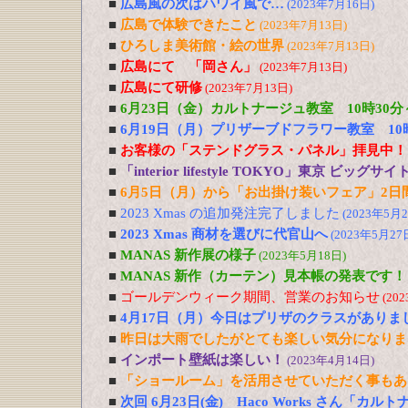
■
広島風の次はハワイ風で…
(2023年7月16日)
■
広島で体験できたこと
(2023年7月13日)
■
ひろしま美術館・絵の世界
(2023年7月13日)
■
広島にて 「岡さん」
(2023年7月13日)
■
広島にて研修
(2023年7月13日)
■
6月23日（金）カルトナージュ教室 10時30
■
6月19日（月）プリザーブドフラワー教室 1
■
お客様の「ステンドグラス・パネル」拝見中！
■
「interior lifestyle TOKYO」東京 ビ
■
6月5日（月）から「お出掛け装いフェア」2日
■
2023 Xmas の追加発注完了しました
(2023年5月2
■
2023 Xmas 商材を選びに代官山へ
(2023年5月27
■
MANAS 新作展の様子
(2023年5月18日)
■
MANAS 新作（カーテン）見本帳の発表です！
■
ゴールデンウィーク期間、営業のお知らせ
(20
■
4月17日（月）今日はプリザのクラスがありま
■
昨日は大雨でしたがとても楽しい気分になりま
■
インポート壁紙は楽しい！
(2023年4月14日)
■
「ショールーム」を活用させていただく事もあ
■
次回 6月23日(金) Haco Works さん「カ