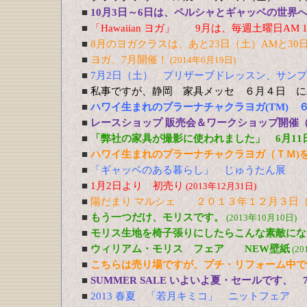
■
10月3日～6日は、ペルシャとギャッベの世界
■
「Hawaiian ヨガ」 9月は、毎週土曜日AM 10
■
8月のヨガクラスは、あと23日（土）AMと30
■
ヨガ、7月開催！
(2014年6月19日)
■
7月2日（土） プリザーブドレッスン、サン
■
私事ですが、静岡 家具メッセ ６月４日 に
■
ハワイ生まれのプラーナチャクラヨガ(TM) 
■
レースショップ 販売会＆ワークショップ開催（3
■
「弊社の家具が撮影に使われました」 6月11
■
ハワイ生まれのプラーナチャクラヨガ（ＴＭ)を
■
「ギャッベのある暮らし」 じゅうたん展 
■
1月2日より 初売り
(2013年12月31日)
■
陽だまり マルシェ ２０１３年１２月３日（
■
もう一つだけ、モリスです。
(2013年10月10日)
■
モリス生地を椅子張りにしたらこんな素敵にな
■
ウィリアム・モリス フェア NEW壁紙
(20
■
こちらは売り場ですが、プチ・リフォーム中で
■
SUMMER SALE いよいよ夏・セールです、 
■
2013 春夏 「若月キミコ」 ニットフェア