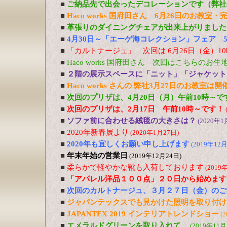
■
ご納品先で出会ったデコレーションです（弊社
■
Haco works 国府田さん 6月26日のお教室
■
革張りのダイニングチェアが出来上がりました
■
4月30日～「エーゲ海コレクション」フェア 5
■
「カルトナージュ」 次回は 6月26日（金）1
■
Haco works 国府田さん 次回はこちらのお
■
２階の展示スペースに「ニット」「ジャケット
■
Haco works さんの 弊社3月27日のお教室は
■
次回のプリザは、4月20日（月）午前10時～で
■
次回のプリザは、2月17日 午前10時～です！
■
ソファ前に合わせる絨毯の大きさは？
(2020年1
■
2020年新春展より
(2020年1月27日)
■
2020年も宜しくお願い申し上げます
(2019年12月
■
年末年始の営業日
(2019年12月24日)
■
柔らかで軽やかな靴も入荷しております
(2019
■
「アパレル洋品１００点」２０日から始めます
■
次回のカルトナージュ、３月２７日（金）のご
■
ジャパンテックスでも見かけた照明を取り付け
■
JAPANTEX 2019 インテリアトレンドショー
(
■
エメラルドグリーンを取り入れて…
(2019年11月