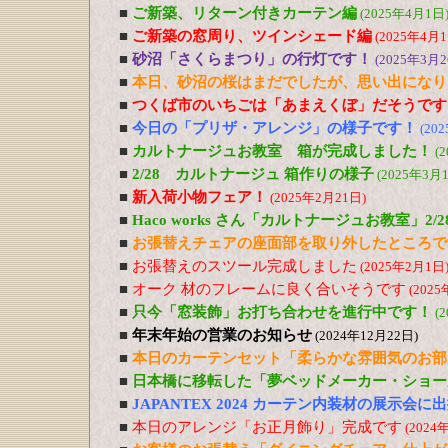
■
ご新築、リターン付きカーテン編
(2025年4月1日
■
ご新築の窓周り、ツインシェード編
(2025年4月1
■
砂沼「さくらまつり」の行灯です！
(2025年3月2
■
本日、砂沼の桜はまだでしたが、思い出になり
■
つくば市のいちごは「あまえくぼ」だそうです
■
今日の「プリザ・アレンジ」の様子です！
(20
■
カルトナージュお教室 箱が完成しました！
(
■
2/28 カルトナージュ 箱作りの様子
(2025年3月
■
新入荷小物フェア！
(2025年2月21日)
■
Haco works さん「カルトナージュお教室」2/28 
■
お張替えチェアの座面部を取り外したところで
■
お張替えのスツール完成しました
(2025年2月1日
■
オーク 材のフレームに良く合いそうです
(2025
■
只今「窓装飾」お打ち合わせを進行中です！
(
■
年末年始の営業のお知らせ
(2024年12月22日)
■
本日のカーテンセット「柔らかな雰囲気のお部
■
日本橋に移転した「夢ベッドメーカー・ショー
■
JAPANTEX 2024 カーテン内装材の展示会
■
本日のアレンジ「お正月飾り」完成です
(2024