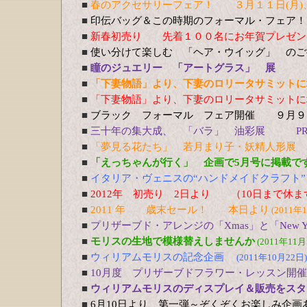
■
春のアクセサリーフェア！ ３月１１日(月)、
■
印伝バッグ＆この時期のフォーマル・フェア！
■
新春初売り 先着１００名にお年賀
■
使い分けて楽しむ 「ヘア・ウイッグ」 の
■
瞳のジュエリー 「アートグラス」 展 1
■
「下妻物語」より、下妻のロリータサミットに
■
「下妻物語」より、下妻のロリータサミットに
■
ブラック フォーマル フェア開催 ９月９
■
三十年の集大成、 「バラ」 油彩展 PREV
■
「夢見る花たち」 若月まり子・妖精人形展 5
■
「えっちゃんが行く」 企画で5月号に掲載で
■
イタリア・ヴェニスの“ハンドメイドクラフト”
■
2012年 初売り 2日より （10日まで休
■
2011 年 歳末セール！ 本日より
(2011年
■
プリザーブド・アレンジの「Xmas」と「New Y
■
モリスの生地で模様替えしませんか
(2011年11月
■
ウィリアムモリスの記念企画
(2011年10月22日)
■
10月度 プリザーブドフラワー・レッスン開
■
ウィリアムモリスのディスプレイ＆販売をスター
■
6月10日より、第一弾～ぞくぞくお楽しみ企画