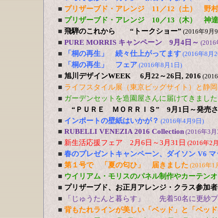
■
プリザーブド・アレンジ 11／12（土） 野
■
プリザーブド・アレンジ 10／13（木） 神
■
飛騨のこれから “トークショー”
(2016年9月
■
PURE MORRIS キャンペーン 9月4日～
(201
■
「桐の再生」 続々仕上がってます
(2016年8月2
■
「桐の再生」 フェア
(2016年8月1日)
■
旭川デザインWEEK 6月22～26日, 2016
(201
■
ライフスタイル展（東京ビッグサイト）と静岡
■
ガーデンセットを造園屋さんに届けてきました
■
“ＰＵＲＥ ＭＯＲＲＩＳ” 9月1日～発売
■
インポートの壁紙はいかが？
(2016年4月9日)
■
RUBELLI VENEZIA 2016 Collection
(2016年3月
■
新生活応援フェア 2月6日～3月31日
(2016年2
■
春のプレゼントキャンペーン、ダイソン V6 
■
第１号で 「夏の匂ひ」 届きました
(2016年1
■
ウイリアム・モリスのパネル制作やカーテンオ
■
プリザーブド、お正月アレンジ・クラス参加者募
■
「じゅうたんと暮らす」 先着50名に更紗プレ
■
背もたれラインが美しい「ベッド」と「ベッド