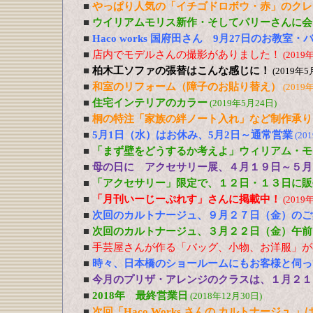
■
やっぱり人気の「イチゴドロボウ・赤」のクレ
■
ウイリアムモリス新作・そしてパリーさんに会
■
Haco works 国府田さん 9月27日のお教室
■
店内でモデルさんの撮影がありました！
(2019
■
柏木工ソファの張替はこんな感じに！
(2019年5
■
和室のリフォーム（障子のお貼り替え）
(2019
■
住宅インテリアのカラー
(2019年5月24日)
■
桐の特注「家族の絆ノート入れ」など制作承り
■
5月1日（水）はお休み、5月2日～通常営業
(20
■
「まず壁をどうするか考えよ」ウィリアム・モ
■
母の日に アクセサリー展、４月１９日～５月
■
「アクセサリー」限定で、１２日・１３日に販
■
「月刊いーじーぷれす」さんに掲載中！
(2019
■
次回のカルトナージュ、９月２７日（金）のご
■
次回のカルトナージュ、３月２２日（金）午前
■
手芸屋さんが作る「バッグ、小物、お洋服」が
■
時々、日本橋のショールームにもお客様と伺っ
■
今月のプリザ・アレンジのクラスは、１月２１
■
2018年 最終営業日
(2018年12月30日)
■
次回「Haco Works さんの カルトナージュ