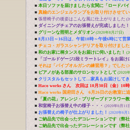
■
本日ソファを届けましたら玄関に「ロードバイ
■
真鍮のエンジェルランプをお取り付けさせてい
■
張替椅子の後姿はこんな風に仕上がりました
(
■
ダイニングチェアのお張替えが完成しました！
■
グリーンな照明とメダリオン
(2020年8月27日)
■
8月13日～16日は、午前10時～午後6時にて営
■
チェコ・ガラスシャンデリアを取り付けました
■
和のお家に桐タンスをお届けに伺いました！
(
■
「ゴールドゲージ2段ミラートレイ」をお届け
■
それは「パイプオルガンの練習用？」でした
(
■
ピアノがある部屋のサロンセットとして
(2020
■
クリスタルもセットして…家具もお届けしてき
■
Haco works さん 次回は 10月30日（金）1
■
Haco works 国府田さん 6月26日のお教室
■
「夏の花」アレンジ・プリザーブドフラワー教室
■
和室椅子お張替え中の様子・・・
(2020年6月11日
■
お張替えの椅子が仕上がりました！
(2020年6月1
■
ご納品先で出会ったデコレーションです（弊社
■
ご納品先で出会ったデコレーションです（弊社