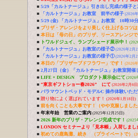
■
5/29「カルトナージュ」引き出し完成の様子と
■
「カルトナージュ」お教室 前半の様子
(2026
■
5/29 (金) 「カルトナージュ」お教室 10時30
■
プリザ・アレンジをより美しく仕上げるコツは
■
本日は「母の日」のプリザ、リースアレンジで
■
トワルドジュイ、ランプシェード展示中！
(20
■
「カルトナージュ」お教室の様子②
(2026年2月2
■
「カルトナージュ」お教室の様子①
(2026年2月2
■
本日の「プリザーブドフラワー」です！
(2026
■
2月27日（金）「カルトナージュ」お教室開催
■
LIFE × DESIGN プロダクト展示会にて
(202
■
”東京ギフトショー春2026” にて
(2026年2月6日
■
パラマウントベッド・モデルC 操作体験いた
■
贈り物によく選ばれています！
(2026年1月18日)
■
前を向くことも大事です！（やや克服しました
■
年末年始 営業のご案内
(2025年12月25日)
■
2026 新年のプリザ・アレンジ完成です！
(202
■
LONDON セミナーより「見本帳」入荷しまし
■
初めての鹿島灘、続き （プライベートで）
(