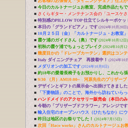
■
お客様のお張替え「ダイニングチェア」仕上が
■
今日のカルトナージュお教室、完成作品たちで
■
さくらギター・メンテナンス会の「ユースケさ
■
特別感のPILLOW TOP 仕立てシルキーポケ
■
本日の「グランドピアノ」です
(2024年10月20日)
■
10月２５日（金）「カルトナージュ・お教室
■
霞ケ浦のガイドさん（奥）です
(2024年10月12日)
■
初秋の霞ケ浦でちょっとブレイク
(2024年10月12
■
幾度目かの「ドレープカーテン」選択はコンテ
■
Italy ダイニングチェア 再接着中！
(2024年10
■
メダリオンの加工です
(2024年10月8日)
■
約18年の愛着長椅子をお預かりし、これから
■
9/30 （月）AM10:00~ 河原先生のプリ
■
デザインとギフトの展示会へ出掛けてきました
■
「下妻物語」のことで、海外から訪ねていらっ
■
ハンドメイドのアクセサリー販売会（本日のみ
■
今朝の「プリザーブドフラワー」アレンジです
■
輸入住宅のオープンハウス（ひたちなか）にウ
■
昨日は地区のお祭りでした！
(2024年7月15日)
■
次回「Haco works」さんのカルトナージュお教