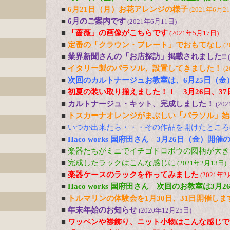
■
6月21日（月）お花アレンジの様子
(2021年6月2
■
6月のご案内です
(2021年6月11日)
■
「薔薇」の画像がこちらです
(2021年5月17日)
■
定番の「クラウン・プレート」でおもてなし
(
■
業界新聞さんの「お店探訪」掲載されました‼
■
イタリー製のパラソル、設置してきました！
(
■
次回のカルトナージュお教室は、6月25日（金
■
初夏の装い取り揃えました！！ 3月26日、37
■
カルトナージュ・キット、完成しました！
(20
■
トスカーナオレンジがまぶしい「パラソル」始
■
いつか出来たら・・・その作品を開けたところ
■
Haco works 国府田さん 3月26日（金）開
■
楽器たちがミニでイチゴドロボウの図柄が大き
■
完成したラックはこんな感じに
(2021年2月13日)
■
楽器ケースのラックを作ってみました
(2021年2
■
Haco works 国府田さん 次回のお教室は3
■
トルマリンの体験会を1月30日、31日開催しま
■
年末年始のお知らせ
(2020年12月25日)
■
ワッペンや襟飾り、ニット小物はこんな感じで