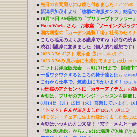
■
先日の玄関周りには鏡も付きました！
(2023年1
■
新潟県加茂市より「総桐の洋服タンス」納品で
■
10月16日 AM開催の「プリザーブドフラワー
■
Haco Works さん、お教室「ソーイングボッ
■
国内屈指の「カーテン縫製工場」社長のセミナ
■
こちら地元のよくある護岸ですね（渋谷の続き
■
渋谷川護岸に驚きました（個人的な感想です）
■
2023 A/W ギフト 展示会 ②
(2023年9月7日)
■
2023 A/Wの 展示会に出掛けてきました①
(202
■
ニットお洋服販売会 ～8月31日まで 開催中
■
一番ワクワクするところの椅子達とは
(2023年8
■
これから仕事で、筑波山に向かいます！
(2023
■
お部屋のアクセントに「カラーアイテム」お勧
■
今朝は、プリザのアレンジ・レッスンを開催し
■
8月14日（月）15日（火）営業しています、1
■
「トマト」さんが届きました
(2023年8月11日)
■
和モダン・チェアに生まれ変わりましたね
(20
■
今朝はいつもの方ご来店！「茄子」さんと一緒
■
「道の駅常総」から5，6分の場所で体験でき