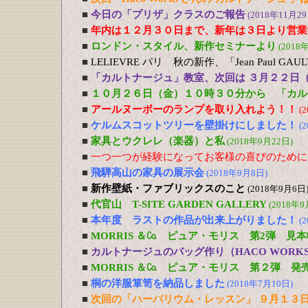
■
今日の「プリザ」クラスのご報告
(2018年11月29
■
年内は１２月３０日まで、新年は３日より営業
■
ロンドン・スタイル、新作セミナーより
(2018
■
LELIEVRE パリ 秋の新作、「Jean Paul G
■
「カルトナージュ」教室、次回は ３月２２日
■
１０月２６日（金）１０時３０分から 「カル
■
アールヌーボーのランプを取り入れよう！！
(
■
ケルムスコットツリーを壁掛けにしました！
(
■
家具とウクレレ（楽器）と私
(2018年9月22日)
■
一つ一つが経験になってお客様の喜びのために
■
飛騨高山の家具の展示会
(2018年9月8日)
■
新作壁紙・ファブリックスのこと
(2018年9月6日
■
代官山 T-SITE GARDEN GALLERY
(2018年9
■
本年度 ラストの作品が出来上がりました！
(
■
MORRIS ＆㏇ ピュア・モリス 第2弾 見
■
カルトナージュのバッグ作り（HACO WOR
■
MORRIS ＆㏇ ピュア・モリス 第２弾 発
■
桐の洋服箪笥を納品しました
(2018年7月10日)
■
次回の「ハーバリウム・レッスン」 ９月１３