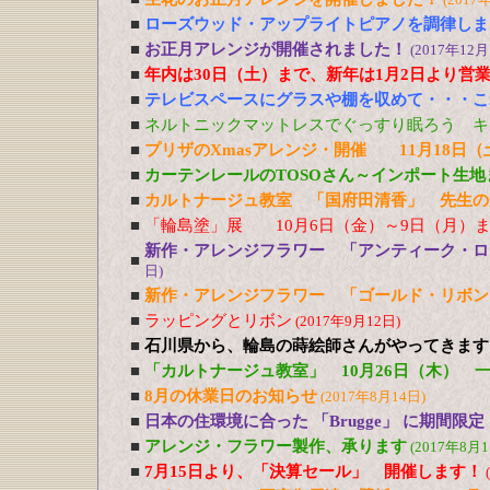
■
ローズウッド・アップライトピアノを調律しま
■
お正月アレンジが開催されました！
(2017年12月
■
年内は30日（土）まで、新年は1月2日より営
■
テレビスペースにグラスや棚を収めて・・・こ
■
ネルトニックマットレスでぐっすり眠ろう キ
■
プリザのXmasアレンジ・開催 11月18日（
■
カーテンレールのTOSOさん～インポート生地
■
カルトナージュ教室 「国府田清香」 先生の
■
「輪島塗」展 10月6日（金）～9日（月）ま
新作・アレンジフラワー 「アンティーク・
■
日)
■
新作・アレンジフラワー 「ゴールド・リボ
■
ラッピングとリボン
(2017年9月12日)
■
石川県から、輪島の蒔絵師さんがやってきます！ 10/
■
「カルトナージュ教室」 10月26日（木） 
■
8月の休業日のお知らせ
(2017年8月14日)
■
日本の住環境に合った 「Brugge」 に期間限
■
アレンジ・フラワー製作、承ります
(2017年8月1
■
7月15日より、「決算セール」 開催します！