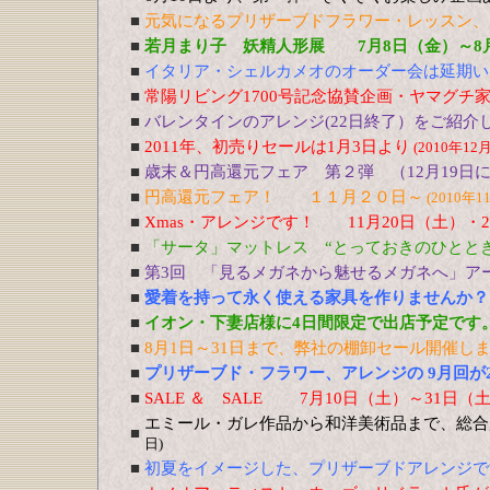
■
元気になるプリザーブドフラワー・レッスン、5
■
若月まり子 妖精人形展 7月8日（金）～8
■
イタリア・シェルカメオのオーダー会は延期い
■
常陽リビング1700号記念協賛企画・ヤマグチ
■
バレンタインのアレンジ(22日終了）をご紹介
■
2011年、初売りセールは1月3日より
(2010年12
■
歳末＆円高還元フェア 第２弾 （12月19日
■
円高還元フェア！ １１月２０日～
(2010年1
■
Xmas・アレンジです！ 11月20日（土）・
■
「サータ」マットレス “とっておきのひととき
■
第3回 「見るメガネから魅せるメガネへ」アー
■
愛着を持って永く使える家具を作りませんか？ 
■
イオン・下妻店様に4日間限定で出店予定です。9
■
8月1日～31日まで、弊社の棚卸セール開催し
■
プリザーブド・フラワー、アレンジの 9月回が
■
SALE ＆ SALE 7月10日（土）～31日（
エミール・ガレ作品から和洋美術品まで、総合
■
日)
■
初夏をイメージした、プリザーブドアレンジで