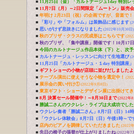
■
11月25日（金）「カルトナージュ1day 特別
■
11月7日（月）～2日間限定「ムートン」販売
■
年明け 2月23日（祝）の企画ですが、音楽で！
■
「彩り」や「フォルム」は装飾品に感じます
(
■
思いがけず息抜きになりました
(2022年10月30日)
■
秋のプリザ・クラスの完成形はこちらです
(20
■
秋のプリザ、「集中講座」開催です！10月17日
■
今回のカルトナージュ作品本体（下）と、次予
■
カルトナージュ・レッスンに向けて生地選び
(
■
11月25日「カルトナージュ・１day 特別講座
■
ギフトショーの小物が店頭に並びだしましたよ
■
テーブル演出に使えそうな小物を選定中！
(20
■
展示会の買い付け①
(2022年9月8日)
■
東京ギフト・ショーとデザイン展に出掛けてき
■
8月 決算セール開催中 ! ～8月30日まで
(2022年
■
勝誠二さんのウクレレ・ライブは大成功でした
■
ウクレレ奏者「勝誠二さん」8月7日（日）14
■
「ウクレレ体験会」8月7日（日）午後1時～で
■
店内のピアノを調律していただきました
(2022
■
先日の椅子の張替が仕上がりましたね
(2022年7