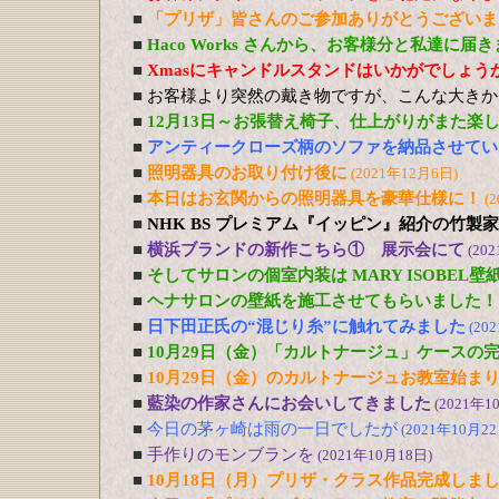
■
「プリザ」皆さんのご参加ありがとうございま
■
Haco Works さんから、お客様分と私達に届
■
Xmasにキャンドルスタンドはいかがでしょう
■
お客様より突然の戴き物ですが、こんな大きか
■
12月13日～お張替え椅子、仕上がりがまた楽
■
アンティークローズ柄のソファを納品させてい
■
照明器具のお取り付け後に
(2021年12月6日)
■
本日はお玄関からの照明器具を豪華仕様に！
(
■
NHK BS プレミアム『イッピン』紹介の竹製
■
横浜ブランドの新作こちら① 展示会にて
(20
■
そしてサロンの個室内装は MARY ISOBEL壁
■
ヘナサロンの壁紙を施工させてもらいました！
■
日下田正氏の“混じり糸”に触れてみました
(20
■
10月29日（金）「カルトナージュ」ケースの
■
10月29日（金）のカルトナージュお教室始ま
■
藍染の作家さんにお会いしてきました
(2021年1
■
今日の茅ヶ崎は雨の一日でしたが
(2021年10月22
■
手作りのモンブランを
(2021年10月18日)
■
10月18日（月）プリザ・クラス作品完成しま