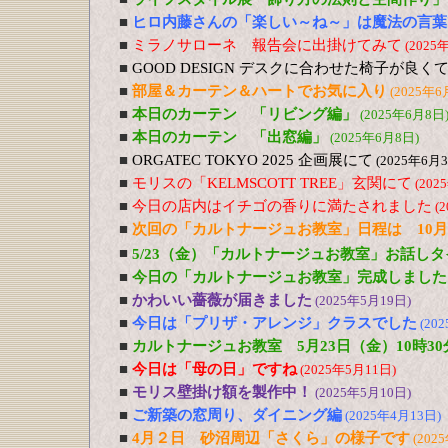
■
ヒロ内藤さんの「楽しい～ね～」は魔法の言葉
■
ミラノサローネ 報告会に出掛けてみて
(2025
■
GOOD DESIGN デスクに合わせた椅子が良
■
部屋＆カーテン＆ハートでお気に入り
(2025年6
■
本日のカーテン 「リビング編」
(2025年6月8日
■
本日のカーテン 「出窓編」
(2025年6月8日)
■
ORGATEC TOKYO 2025 企画展にて
(2025年6月
■
モリスの「KELMSCOTT TREE」玄関にて
(202
■
今日の店内はイチゴの香りに満たされました
(
■
次回の「カルトナージュお教室」日程は 10月
■
5/23（金）「カルトナージュお教室」お話しタ
■
今日の「カルトナージュお教室」完成しました
■
かわいい薔薇が届きました
(2025年5月19日)
■
今日は「プリザ・アレンジ」クラスでした
(20
■
カルトナージュお教室 5月23日（金）10時30
■
今日は「母の日」ですね
(2025年5月11日)
■
モリス壁掛け額を製作中！
(2025年5月10日)
■
ご新築の窓周り、ダイニング編
(2025年4月13日)
■
4月２日 砂沼周辺「さくら」の様子です
(202