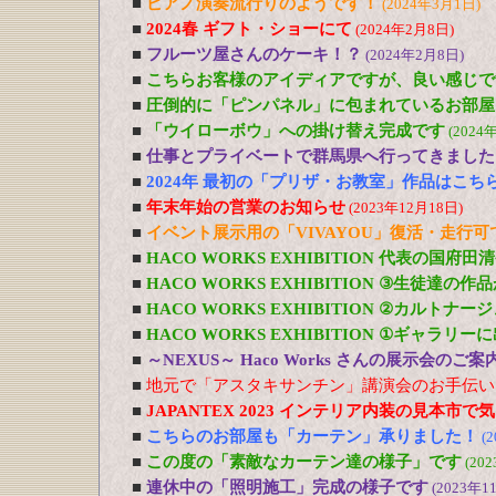
■
ピアノ演奏流行りのようです！
(2024年3月1日)
■
2024春 ギフト・ショーにて
(2024年2月8日)
■
フルーツ屋さんのケーキ！？
(2024年2月8日)
■
こちらお客様のアイディアですが、良い感じで
■
圧倒的に「ピンパネル」に包まれているお部屋
■
「ウイローボウ」への掛け替え完成です
(2024
■
仕事とプライベートで群馬県へ行ってきました
■
2024年 最初の「プリザ・お教室」作品はこち
■
年末年始の営業のお知らせ
(2023年12月18日)
■
イベント展示用の「VIVAYOU」復活・走行
■
HACO WORKS EXHIBITION 代表の国府
■
HACO WORKS EXHIBITION ③生徒達の
■
HACO WORKS EXHIBITION ②カルトナ
■
HACO WORKS EXHIBITION ①ギャラリ
■
～NEXUS～ Haco Works さんの展示会のご
■
地元で「アスタキサンチン」講演会のお手伝い
■
JAPANTEX 2023 インテリア内装の見本市
■
こちらのお部屋も「カーテン」承りました！
(
■
この度の「素敵なカーテン達の様子」です
(20
■
連休中の「照明施工」完成の様子です
(2023年1