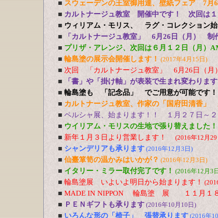
■
スウェーデンの王室御用達、壁紙フェア 7月
■
カルトナージュ教室 開催中です！ 次回は１
■
ウィリアム・モリス、 ラグ・コレクション始
■
「カルトナージュ教室」 6月26日（月） 制
■
プリザ・アレンジ、次回は６月１２日（月）A
■
輪島塗の展示会開催します！
(2017年4月15日)
■
次回 「カルトナージュ教室」 6月26日（月
■
「書」や「掛け軸」が表装で生まれ変わります
■
輪島塗も 「記念品」 でご用意が可能です！
■
カルトナージュ教室、作家の「国府田清香」 
■
ペルシャ展、始まります！！ １月２７日～２
■
ウイリアム・モリスの生地で張り替えました！
■
新年１月３日より営業します！
(2016年12月29
■
シャンデリアも承ります
(2016年12月3日)
■
仙臺箪笥の温かみはいかが？
(2016年12月3日)
■
イタリー・ミラー取付完了です！
(2016年12月3日
■
輪島塗展 いよいよ明日から始まります！
(20
■
MADE IN NIPPON 輪島塗 展 １１
■
ＰＥＮギフトも承ります
(2016年10月10日)
■
いろんな形の「椅子」 張替承ります
(2016年1