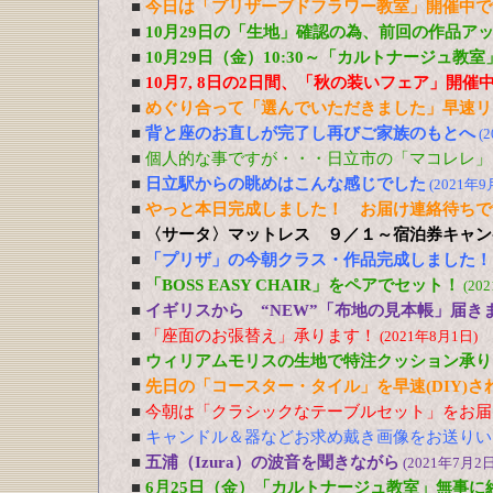
■
今日は「プリザーブドフラワー教室」開催中で
■
10月29日の「生地」確認の為、前回の作品ア
■
10月29日（金）10:30～「カルトナージュ教
■
10月7, 8日の2日間、「秋の装いフェア」開催
■
めぐり合って「選んでいただきました」早速リ
■
背と座のお直しが完了し再びご家族のもとへ
(
■
個人的な事ですが・・・日立市の「マコレレ」
■
日立駅からの眺めはこんな感じでした
(2021年9
■
やっと本日完成しました！ お届け連絡待ちで
■
〈サータ〉マットレス ９／１～宿泊券キャン
■
「プリザ」の今朝クラス・作品完成しました！
■
「BOSS EASY CHAIR」をペアでセット！
(20
■
イギリスから “NEW”「布地の見本帳」届き
■
「座面のお張替え」承ります！
(2021年8月1日)
■
ウィリアムモリスの生地で特注クッション承り
■
先日の「コースター・タイル」を早速(DIY)
■
今朝は「クラシックなテーブルセット」をお届
■
キャンドル＆器などお求め戴き画像をお送りい
■
五浦（Izura）の波音を聞きながら
(2021年7月2日
■
6月25日（金）「カルトナージュ教室」無事に