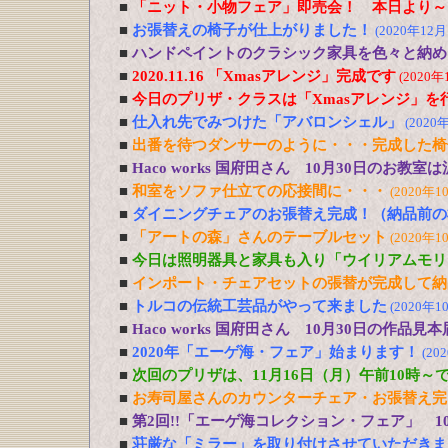
■
「ニット・小物フェア」即売会！ 本日より～
■
お張替えの椅子が仕上がりました！
(2020年12月
■
ハンドペイントのクラシック家具を色々と納め
■
2020.11.16 「Xmasアレンジ」完成です
(2020年
■
今日のプリザ・クラスは「Xmasアレンジ」を
■
仕入れ先でみつけた「アバロンシェル」
(2020
■
出番を待つダンサーのように・・・完成した椅
■
Haco works 国府田さん 10月30日のお
■
和室をソファ仕立ての応接間に・・・
(2020年1
■
ダイニングチェアのお張替え完成！（納品前の
■
「アートの森」さんのテーブルセット
(2020年1
■
今日は照明器具と家具も入り「ウイリアムモリ
■
インポート・チェアセットの張替が完成して納
■
トルコの伝統工芸品がやって来ました
(2020年1
■
Haco works 国府田さん 10月30日の作品見
■
2020年「エーゲ海・フェア」始まります！
(20
■
次回のプリザは、11月16日（月）午前10時～
■
お寿司屋さんのカウンターチェア・お張替え完
■
第2回!!「エーゲ海コレクション・フェア」 1
■
荘厳な「ミラー」を取り付けさせていただきま