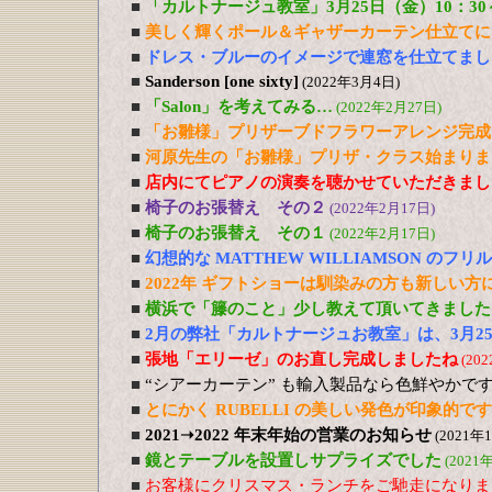
■
「カルトナージュ教室」3月25日（金）10：3
■
美しく輝くポール＆ギャザーカーテン仕立てに
■
ドレス・ブルーのイメージで連窓を仕立てまし
■
Sanderson [one sixty]
(2022年3月4日)
■
「Salon」を考えてみる…
(2022年2月27日)
■
「お雛様」プリザーブドフラワーアレンジ完成
■
河原先生の「お雛様」プリザ・クラス始まりま
■
店内にてピアノの演奏を聴かせていただきまし
■
椅子のお張替え その２
(2022年2月17日)
■
椅子のお張替え その１
(2022年2月17日)
■
幻想的な MATTHEW WILLIAMSON のフ
■
2022年 ギフトショーは馴染みの方も新しい
■
横浜で「籐のこと」少し教えて頂いてきました
■
2月の弊社「カルトナージュお教室」は、3月2
■
張地「エリーゼ」のお直し完成しましたね
(20
■
“シアーカーテン” も輸入製品なら色鮮やかで
■
とにかく RUBELLI の美しい発色が印象的です
■
2021➝2022 年末年始の営業のお知らせ
(2021年
■
鏡とテーブルを設置しサプライズでした
(2021
■
お客様にクリスマス・ランチをご馳走になりま