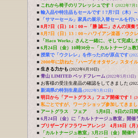
■
これから椅子のリフレッシュです！
(2022年7月1
■
輸入品や特注品もセールです！7月7日（木）～
■
「サマーセール」家具の展示入替セールを行い
■
8月7日（日）14：00～「勝 誠二」さんの演
■
8月7日（日）13：00～ハワイアン楽器・ウ
■
「Haco Works」さんと一緒に、そして完成
■
6月24日（金）10時30分～「カルトナージュ
■
授業で「ウクレレ」を作ったのが原点です
(20
■
2000年に訪ねた「ハーブオオタサン」スタイ
■
生きる力かも
(2022年6月10日)
■
青山 LIMITED ベッドフレーム
(2022年5月13日)
■
お客様の受注生産品の確認をしてきました
(20
■
新潟県の特別生産品
(2022年5月12日)
■
明日から「アートグラス」フェア開催です！
(
■
私ごとですが、ワークショップ参加してきまし
■
アートグラス フェア 5月8日、9日の2日
■
6月24日（金）に「カルトナージュ教室」開催
■
プリザーブドフラワーアレンジ 4月18日（月
■
「カルトナージュ教室」3月25日（金）開催中