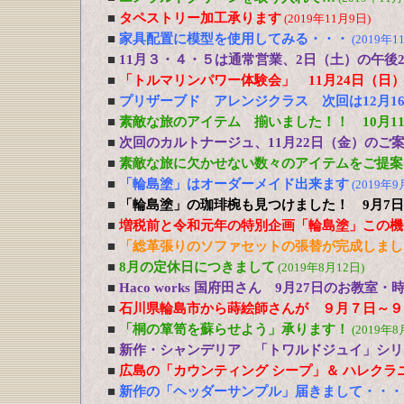
■
タペストリー加工承ります
(2019年11月9日)
■
家具配置に模型を使用してみる・・・
(2019年1
■
11月３・４・５は通常営業、2日（土）の午後
■
「トルマリンパワー体験会」 11月24日（日
■
プリザーブド アレンジクラス 次回は12月1
■
素敵な旅のアイテム 揃いました！！ 10月11
■
次回のカルトナージュ、11月22日（金）のご
■
素敵な旅に欠かせない数々のアイテムをご提案！
■
「輪島塗」はオーダーメイド出来ます
(2019年9
■
「輪島塗」の珈琲椀も見つけました！ 9月7日
■
増税前と令和元年の特別企画「輪島塗」この機
■
「総革張りのソファセットの張替が完成しまし
■
8月の定休日につきまして
(2019年8月12日)
■
Haco works 国府田さん 9月27日のお教
■
石川県輪島市から蒔絵師さんが ９月７日～９
■
「桐の箪笥を蘇らせよう」承ります！
(2019年8
■
新作・シャンデリア 「トワルドジュイ」シリ
■
広島の「カウンティング シープ」＆ ハレクラ
■
新作の「ヘッダーサンプル」届きまして・・・