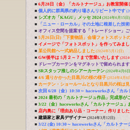
■
6月28日（金）「カルトナージュ」お教室開催
■
個人的に群馬県の釣り場さんリピート中です
(
■
シズオカ「KAGU」メッセ 2024
(2024年6月15日)
■
「ニュー・ローカル」その土地に根差した技術
■
オフィス空間を提案する「トレードショー」ご
■
5月26日(日)「下妻物語」会場フォトスポット
■
イメージで「フォトスポット」を作ってみまし
■
某公民館へ一式納品しました
(2024年5月12日)
■
GW後半は 5月２～７まで営業いたします
(202
■
ドレープカーテンをマグネットで留められます
■
SRスタッフ推しのシアーカーテン
(2024年4月6日
■
4/6 通りかかった目黒川の桜の様子
(2024年4月6
■
カーテン・ショールームとなり目黒川の桜は見
■
次回 6/28（金）10:30～ hacoworksさん
■
2024 最初の「カルトナージュ作品」完成形が
■
3/22（金）hacoworksさん「カルトナージュ
■
店内奥に「理由あり品・コーナー」作りました
■
建築家と家具デザイナー
(2024年3月12日)
■
3/22 (金) 10:30～ hacoworksさん「カル