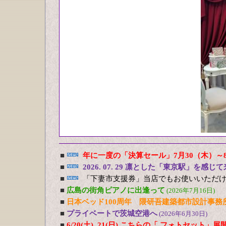
■
年に一度の「決算セール」7月30（木）～
■
2026. 07. 29 凛とした「東京駅」を感じ
■
「下妻市支援券」当店でもお使いいただ
■
広島の街角ピアノに出逢って
(2026年7月16日)
■
日本ベッド100周年 隈研吾建築都市設計事務
■
プライベートで茨城空港へ
(2026年6月30日)
■
6/20(土), 21(日) こちらの「 フォトセット」