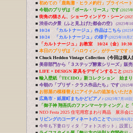
■
初めての「鹿島灘・ヒラメ釣行」プライベート
■
今朝のプリザは「ボール・リース」です
(2025
■
街角の猫さん、ショーウィンドウ・シーン
(20
■
渋谷の夕景（ふと見上げた都会の空）
(2025年1
■
10/24 「カルトナージュ」作品はこちら
(202
■
10/24 「カルトナージュ」の様子
(2025年10月2
■
「カルトナージュ」お教室 10/24（金）10:30
■
本日のプリザは「ハロウィン」がテーマです
(
■
Chuck Heddon Vintage Collection（今
■
美容部門から「３ステップ酵素シリーズ」販売
■
LIFE × DESIGN 家具をデザインすること
(202
■
輸入壁紙「TECIDO」新コレクション 始ま
■
今朝の「プリザ・クラス作品たち」です
(2025
■
お部屋の模様替えにアイテムの追加をいただき
■
広島市・紙屋町まちかどピアノ♪
(2025年7月10日
■
「御子神 翔吾氏のファンマーケティング」
■
NEO Festa 2025 住宅用窓まわり商品 展示会
■
リビングのコーディネートのことで
(2025年6月2
■
今年も下妻ロリィタ「フォトスポット」設置し
■
ライフスタイル展「飾り方の法則と空間作り