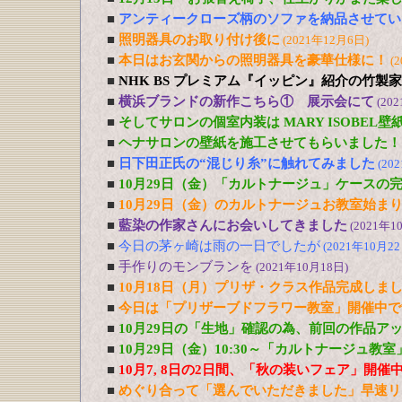
■
アンティークローズ柄のソファを納品させてい
■
照明器具のお取り付け後に
(2021年12月6日)
■
本日はお玄関からの照明器具を豪華仕様に！
(
■
NHK BS プレミアム『イッピン』紹介の竹製
■
横浜ブランドの新作こちら① 展示会にて
(20
■
そしてサロンの個室内装は MARY ISOBEL壁
■
ヘナサロンの壁紙を施工させてもらいました！
■
日下田正氏の“混じり糸”に触れてみました
(20
■
10月29日（金）「カルトナージュ」ケースの
■
10月29日（金）のカルトナージュお教室始ま
■
藍染の作家さんにお会いしてきました
(2021年1
■
今日の茅ヶ崎は雨の一日でしたが
(2021年10月22
■
手作りのモンブランを
(2021年10月18日)
■
10月18日（月）プリザ・クラス作品完成しま
■
今日は「プリザーブドフラワー教室」開催中で
■
10月29日の「生地」確認の為、前回の作品ア
■
10月29日（金）10:30～「カルトナージュ教
■
10月7, 8日の2日間、「秋の装いフェア」開催
■
めぐり合って「選んでいただきました」早速リ