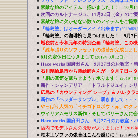
■
プリザーブド アレンジクラス 次回は12月1
■
素敵な旅のアイテム 揃いました！！ 10月11
■
次回のカルトナージュ、11月22日（金）のご
■
素敵な旅に欠かせない数々のアイテムをご提案！
■
「輪島塗」はオーダーメイド出来ます
(2019年9
■
「輪島塗」の珈琲椀も見つけました！ 9月7日
■
増税前と令和元年の特別企画「輪島塗」この機
■
「総革張りのソファセットの張替が完成しまし
■
8月の定休日につきまして
(2019年8月12日)
■
Haco works 国府田さん 9月27日のお教
■
石川県輪島市から蒔絵師さんが ９月７日～９
■
「桐の箪笥を蘇らせよう」承ります！
(2019年8
■
新作・シャンデリア 「トワルドジュイ」シリ
■
広島の「カウンティング シープ」＆ ハレクラ
■
新作の「ヘッダーサンプル」届きまして・・・
■
やっぱり人気の「イチゴドロボウ・赤」のクレ
■
ウイリアムモリス新作・そしてパリーさんに会
■
Haco works 国府田さん 9月27日のお教室
■
店内でモデルさんの撮影がありました！
(2019
■
柏木工ソファの張替はこんな感じに！
(2019年5