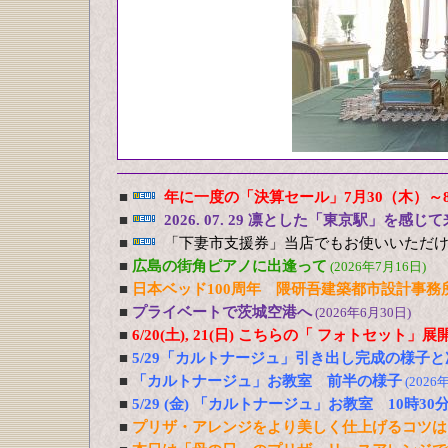
■
年に一度の「決算セール」7月30（木）～
■
2026. 07. 29 凛とした「東京駅」を感じ
■
「下妻市支援券」当店でもお使いいただ
■
広島の街角ピアノに出逢って
(2026年7月16日)
■
日本ベッド100周年 隈研吾建築都市設計事務
■
プライベートで茨城空港へ
(2026年6月30日)
■
6/20(土), 21(日) こちらの「 フォトセット」
■
5/29「カルトナージュ」引き出し完成の様子と
■
「カルトナージュ」お教室 前半の様子
(2026
■
5/29 (金) 「カルトナージュ」お教室 10時30
■
プリザ・アレンジをより美しく仕上げるコツは