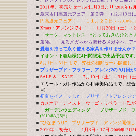
■
バレンタインのアレンジ(22日終了）をご紹介
■
2011年、初売りセールは1月3日より
(2010年12
■
歳末＆円高還元フェア 第２弾 （12月19日
■
円高還元フェア！ １１月２０日～
(2010年1
■
Xmas・アレンジです！ 11月20日（土）・
■
「サータ」マットレス “とっておきのひととき
■
第3回 「見るメガネから魅せるメガネへ」アー
■
愛着を持って永く使える家具を作りませんか？ 
■
イオン・下妻店様に4日間限定で出店予定です。9
■
8月1日～31日まで、弊社の棚卸セール開催し
■
プリザーブド・フラワー、アレンジの 9月回が
■
SALE ＆ SALE 7月10日（土）～31日（
エミール・ガレ作品から和洋美術品まで、総合
■
日)
■
初夏をイメージした、プリザーブドアレンジで
■
カメオアーティスト ウーゴ・リベラート氏が
「ガーデンウェディング」 プリザーブド・フラ
■
(2010年3月5日)
■
“ひなまつり” プリザーブド、アレンジ開催し
■
2010年 初売り 1月3日～17日
(2009年12月3