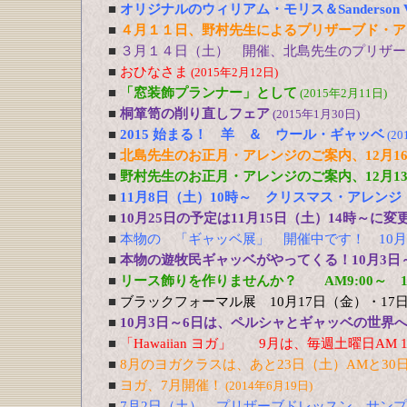
■
オリジナルのウィリアム・モリス＆Sanderson Vin
■
４月１１日、野村先生によるプリザーブド・ア
■
３月１４日（土） 開催、北島先生のプリザー
■
おひなさま
(2015年2月12日)
■
「窓装飾プランナー」として
(2015年2月11日)
■
桐箪笥の削り直しフェア
(2015年1月30日)
■
2015 始まる！ 羊 ＆ ウール・ギャッベ
(20
■
北島先生のお正月・アレンジのご案内、12月16
■
野村先生のお正月・アレンジのご案内、12月13
■
11月8日（土）10時～ クリスマス・アレン
■
10月25日の予定は11月15日（土）14時～に
■
本物の 「ギャッベ展」 開催中です！ 10月
■
本物の遊牧民ギャッベがやってくる！10月3日
■
リース飾りを作りませんか？ AM9:00～ 1
■
ブラックフォーマル展 10月17日（金）・17
■
10月3日～6日は、ペルシャとギャッベの世界
■
「Hawaiian ヨガ」 9月は、毎週土曜日AM 10
■
8月のヨガクラスは、あと23日（土）AMと30
■
ヨガ、7月開催！
(2014年6月19日)
■
7月2日（土） プリザーブドレッスン、サン