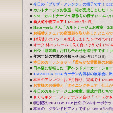
■
今日の「プリザ・アレンジ」の様子です！
(20
■
カルトナージュお教室 箱が完成しました！
(
■
2/28 カルトナージュ 箱作りの様子
(2025年3月
■
新入荷小物フェア！
(2025年2月21日)
■
Haco works さん「カルトナージュお教室」2/28 
■
お張替えチェアの座面部を取り外したところで
■
お張替えのスツール完成しました
(2025年2月1日
■
オーク 材のフレームに良く合いそうです
(2025
■
只今「窓装飾」お打ち合わせを進行中です！
(
■
年末年始の営業のお知らせ
(2024年12月22日)
■
本日のカーテンセット「柔らかな雰囲気のお部
■
日本橋に移転した「夢ベッドメーカー・ショー
■
JAPANTEX 2024 カーテン内装材の展示会
■
本日のアレンジ「お正月飾り」完成です
(2024
■
お客様のお張替え「ダイニングチェア」仕上が
■
今日のカルトナージュお教室、完成作品たちで
■
さくらギター・メンテナンス会の「ユースケさ
■
特別感のPILLOW TOP 仕立てシルキーポケ
■
本日の「グランドピアノ」です
(2024年10月20日)