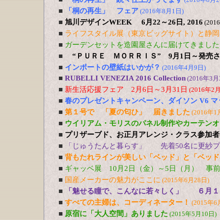
■
「桐の再生」 フェア
(2016年8月1日)
■
旭川デザインWEEK 6月22～26日, 2016
(201
■
ライフスタイル展（東京ビッグサイト）と静岡
■
ガーデンセットを造園屋さんに届けてきました
■
“ＰＵＲＥ ＭＯＲＲＩＳ” 9月1日～発売
■
インポートの壁紙はいかが？
(2016年4月9日)
■
RUBELLI VENEZIA 2016 Collection
(2016年3月
■
新生活応援フェア 2月6日～3月31日
(2016年2
■
春のプレゼントキャンペーン、ダイソン V6 
■
第１号で 「夏の匂ひ」 届きました
(2016年1
■
ウイリアム・モリスのパネル制作やカーテンオ
■
プリザーブド、お正月アレンジ・クラス参加者募
■
「じゅうたんと暮らす」 先着50名に更紗プレ
■
背もたれラインが美しい「ベッド」と「ベッド
■
ギャッベ展 10月2日（金）～5日（月） 事
■
国産メーカーの魅力がここに
(2015年6月28日)
■
「魅せる瞳で、こんなに若々しく」 ６月１
■
すべての主婦は、コーディネーター！
(2015年6
■
原宿に「大人空間」ありました
(2015年5月10日)