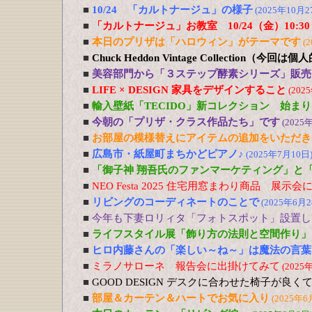
■
10/24 「カルトナージュ」の様子
(2025年10月2
■
「カルトナージュ」お教室 10/24（金）10:30
■
本日のプリザは「ハロウィン」がテーマです
(
■
Chuck Heddon Vintage Collection（今
■
美容部門から「３ステップ酵素シリーズ」販売
■
LIFE × DESIGN 家具をデザインすること
(202
■
輸入壁紙「TECIDO」新コレクション 始ま
■
今朝の「プリザ・クラス作品たち」です
(2025
■
お部屋の模様替えにアイテムの追加をいただき
■
広島市・紙屋町まちかどピアノ♪
(2025年7月10日
■
「御子神 翔吾氏のファンマーケティング」
■
NEO Festa 2025 住宅用窓まわり商品 展示会
■
リビングのコーディネートのことで
(2025年6月2
■
今年も下妻ロリィタ「フォトスポット」設置し
■
ライフスタイル展「飾り方の法則と空間作り
■
ヒロ内藤さんの「楽しい～ね～」は魔法の言葉
■
ミラノサローネ 報告会に出掛けてみて
(2025
■
GOOD DESIGN デスクに合わせた椅子が良
■
部屋＆カーテン＆ハートでお気に入り
(2025年6