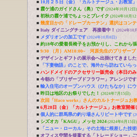
■
10月２５日（金）「カルトナージュ・お教室
■
霞ケ浦のガイドさん（奥）です
(2024年10月12日)
■
初秋の霞ケ浦でちょっとブレイク
(2024年10月12
■
幾度目かの「ドレープカーテン」選択はコンテ
■
Italy ダイニングチェア 再接着中！
(2024年10
■
メダリオンの加工です
(2024年10月8日)
■
約18年の愛着長椅子をお預かりし、これから
■
9/30 （月）AM10:00~ 河原先生のプリ
■
デザインとギフトの展示会へ出掛けてきました
■
「下妻物語」のことで、海外から訪ねていらっ
■
ハンドメイドのアクセサリー販売会（本日のみ
■
今朝の「プリザーブドフラワー」アレンジです
■
輸入住宅のオープンハウス（ひたちなか）にウ
■
昨日は地区のお祭りでした！
(2024年7月15日)
■
次回「Haco works」さんのカルトナージュお教
■
6月28日（金）「カルトナージュ」お教室開催
■
個人的に群馬県の釣り場さんリピート中です
(
■
シズオカ「KAGU」メッセ 2024
(2024年6月15日)
■
「ニュー・ローカル」その土地に根差した技術
■
オフィス空間を提案する「トレードショー」ご