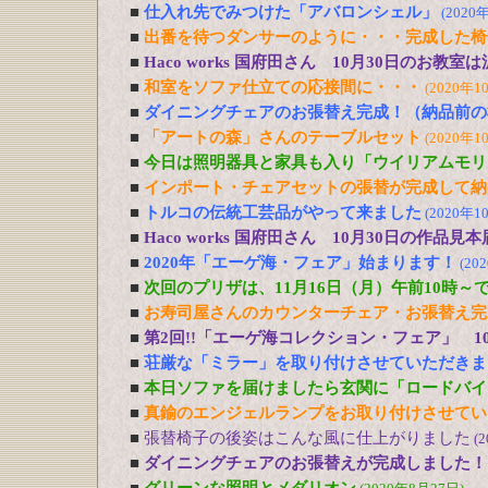
■
仕入れ先でみつけた「アバロンシェル」
(2020
■
出番を待つダンサーのように・・・完成した椅
■
Haco works 国府田さん 10月30日のお
■
和室をソファ仕立ての応接間に・・・
(2020年1
■
ダイニングチェアのお張替え完成！（納品前の
■
「アートの森」さんのテーブルセット
(2020年1
■
今日は照明器具と家具も入り「ウイリアムモリ
■
インポート・チェアセットの張替が完成して納
■
トルコの伝統工芸品がやって来ました
(2020年1
■
Haco works 国府田さん 10月30日の作品見
■
2020年「エーゲ海・フェア」始まります！
(20
■
次回のプリザは、11月16日（月）午前10時～
■
お寿司屋さんのカウンターチェア・お張替え完
■
第2回!!「エーゲ海コレクション・フェア」 1
■
荘厳な「ミラー」を取り付けさせていただきま
■
本日ソファを届けましたら玄関に「ロードバイ
■
真鍮のエンジェルランプをお取り付けさせてい
■
張替椅子の後姿はこんな風に仕上がりました
(
■
ダイニングチェアのお張替えが完成しました！