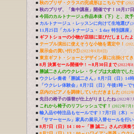
■
秋のプリザ・クラスの完成形はこちらです
(20
■
秋のプリザ、「集中講座」開催です！10月17日
■
今回のカルトナージュ作品本体（下）と、次予
■
カルトナージュ・レッスンに向けて生地選び
(
■
11月25日「カルトナージュ・１day 特別講座
■
ギフトショーの小物が店頭に並びだしましたよ
■
テーブル演出に使えそうな小物を選定中！
(20
■
展示会の買い付け①
(2022年9月8日)
■
東京ギフト・ショーとデザイン展に出掛けてき
■
8月 決算セール開催中 ! ～8月30日まで
(2022年
■
勝誠二さんのウクレレ・ライブは大成功でした
■
ウクレレ奏者「勝誠二さん」8月7日（日）14
■
「ウクレレ体験会」8月7日（日）午後1時～で
■
店内のピアノを調律していただきました
(2022
■
先日の椅子の張替が仕上がりましたね
(2022年7
■
これから椅子のリフレッシュです！
(2022年7月1
■
輸入品や特注品もセールです！7月7日（木）～
■
「サマーセール」家具の展示入替セールを行い
■
8月7日（日）14：00～「勝 誠二」さんの演
■
8月7日（日）13：00～ハワイアン楽器・ウ