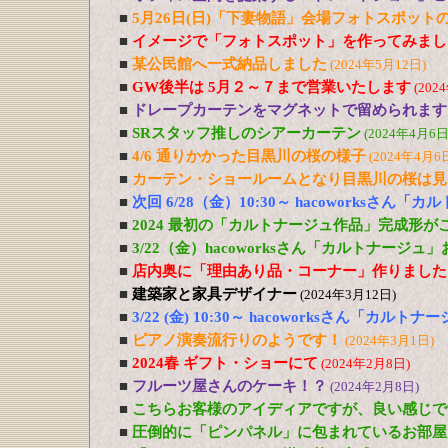
■
5月26日(日)「下妻物語」会場フォトスポット
■
イメージで「フォトスポット」を作ってみまし
■
某公民館へ一式納品しました
(2024年5月12日)
■
GW後半は 5月２～７まで営業いたします
(202
■
ドレープカーテンをマグネットで留められます
■
SRスタッフ推しのシアーカーテン
(2024年4月6日
■
4/6 通りかかった目黒川の桜の様子
(2024年4月6
■
カーテン・ショールームとなり目黒川の桜は見
■
次回 6/28（金）10:30～ hacoworksさん
■
2024 最初の「カルトナージュ作品」完成形が
■
3/22（金）hacoworksさん「カルトナージュ
■
店内奥に「理由あり品・コーナー」作りました
■
建築家と家具デザイナー
(2024年3月12日)
■
3/22 (金) 10:30～ hacoworksさん「カル
■
ピアノ演奏流行りのようです！
(2024年3月1日)
■
2024春 ギフト・ショーにて
(2024年2月8日)
■
フルーツ屋さんのケーキ！？
(2024年2月8日)
■
こちらお客様のアイディアですが、良い感じで
■
圧倒的に「ピンパネル」に包まれているお部屋