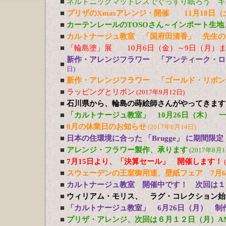
■
ネルトニックマットレスでぐっすり眠ろう キ
■
プリザのXmasアレンジ・開催 11月18日（
■
カーテンレールのTOSOさん～インポート生地
■
カルトナージュ教室 「国府田清香」 先生の
■
「輪島塗」展 10月6日（金）～9日（月）ま
新作・アレンジフラワー 「アンティーク・
■
日)
■
新作・アレンジフラワー 「ゴールド・リボ
■
ラッピングとリボン
(2017年9月12日)
■
石川県から、輪島の蒔絵師さんがやってきます！ 10/
■
「カルトナージュ教室」 10月26日（木） 
■
8月の休業日のお知らせ
(2017年8月14日)
■
日本の住環境に合った 「Brugge」 に期間限
■
アレンジ・フラワー製作、承ります
(2017年8月1
■
7月15日より、「決算セール」 開催します！
■
スウェーデンの王室御用達、壁紙フェア 7月
■
カルトナージュ教室 開催中です！ 次回は１
■
ウィリアム・モリス、 ラグ・コレクション始
■
「カルトナージュ教室」 6月26日（月） 制
■
プリザ・アレンジ、次回は６月１２日（月）A