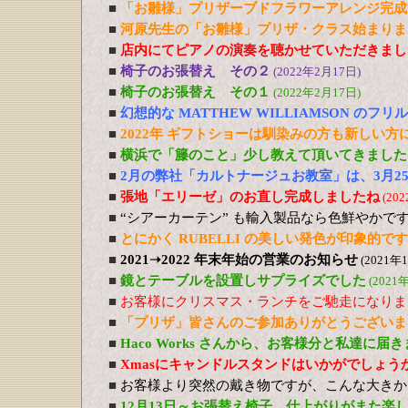
■
「お雛様」プリザーブドフラワーアレンジ完成
■
河原先生の「お雛様」プリザ・クラス始まりま
■
店内にてピアノの演奏を聴かせていただきまし
■
椅子のお張替え その２
(2022年2月17日)
■
椅子のお張替え その１
(2022年2月17日)
■
幻想的な MATTHEW WILLIAMSON のフ
■
2022年 ギフトショーは馴染みの方も新しい
■
横浜で「籐のこと」少し教えて頂いてきました
■
2月の弊社「カルトナージュお教室」は、3月2
■
張地「エリーゼ」のお直し完成しましたね
(20
■
“シアーカーテン” も輸入製品なら色鮮やかで
■
とにかく RUBELLI の美しい発色が印象的です
■
2021➝2022 年末年始の営業のお知らせ
(2021年
■
鏡とテーブルを設置しサプライズでした
(2021
■
お客様にクリスマス・ランチをご馳走になりま
■
「プリザ」皆さんのご参加ありがとうございま
■
Haco Works さんから、お客様分と私達に届
■
Xmasにキャンドルスタンドはいかがでしょう
■
お客様より突然の戴き物ですが、こんな大きか
■
12月13日～お張替え椅子、仕上がりがまた楽