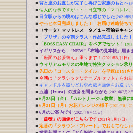
■
背と座のお直しが完了し再びご家族のもとへ
(
■
個人的な事ですが・・・日立市の「マコレレ」
■
日立駅からの眺めはこんな感じでした
(2021年9
■
やっと本日完成しました！ お届け連絡待ちで
■
〈サータ〉マットレス ９／１～宿泊券キャン
■
「プリザ」の今朝クラス・作品完成しました！
■
「BOSS EASY CHAIR」をペアでセット！
(20
■
イギリスから “NEW”「布地の見本帳」届き
■
「座面のお張替え」承ります！
(2021年8月1日)
■
ウィリアムモリスの生地で特注クッション承り
■
先日の「コースター・タイル」を早速(DIY)
■
今朝は「クラシックなテーブルセット」をお届
■
キャンドル＆器などお求め戴き画像をお送りい
■
五浦（Izura）の波音を聞きながら
(2021年7月2日
■
6月25日（金）「カルトナージュ教室」無事に
■
6月21日（月）お花アレンジの様子
(2021年6月2
■
6月のご案内です
(2021年6月11日)
■
「薔薇」の画像がこちらです
(2021年5月17日)
■
定番の「クラウン・プレート」でおもてなし
(
■
業界新聞さんの「お店探訪」掲載されました‼