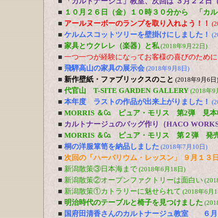
■
「カルトナージュ」教室、次回は ３月２２日
■
１０月２６日（金）１０時３０分から 「カル
■
アールヌーボーのランプを取り入れよう！！
(
■
ケルムスコットツリーを壁掛けにしました！
(
■
家具とウクレレ（楽器）と私
(2018年9月22日)
■
一つ一つが経験になってお客様の喜びのために
■
飛騨高山の家具の展示会
(2018年9月8日)
■
新作壁紙・ファブリックスのこと
(2018年9月6日
■
代官山 T-SITE GARDEN GALLERY
(2018年9
■
本年度 ラストの作品が出来上がりました！
(
■
MORRIS ＆㏇ ピュア・モリス 第2弾 見
■
カルトナージュのバッグ作り（HACO WOR
■
MORRIS ＆㏇ ピュア・モリス 第２弾 発
■
桐の洋服箪笥を納品しました
(2018年7月10日)
■
次回の「ハーバリウム・レッスン」 ９月１３
■
新潟散策③日本海まで
(2018年6月18日)
■
新潟散策②オープンファクトリーは面白い
(20
■
新潟散策①カトラリーに魅せられて
(2018年6月1
■
明治時代のテーブルと椅子を見つけました
(20
■
国府田清香さんのカルトナージュ教室 ６月