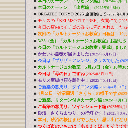
■
本日のカーテン 「リビング編」
(2025年6月8日
■
本日のカーテン 「出窓編」
(2025年6月8日)
■
ORGATEC TOKYO 2025 企画展にて
(2025年6月
■
モリスの「KELMSCOTT TREE」玄関にて
(202
■
今日の店内はイチゴの香りに満たされました
(
■
次回の「カルトナージュお教室」日程は 10月
■
5/23（金）「カルトナージュお教室」お話しタ
■
今日の「カルトナージュお教室」完成しました
■
かわいい薔薇が届きました
(2025年5月19日)
■
今日は「プリザ・アレンジ」クラスでした
(20
■
カルトナージュお教室 5月23日（金）10時30
■
今日は「母の日」ですね
(2025年5月11日)
■
モリス壁掛け額を製作中！
(2025年5月10日)
■
ご新築の窓周り、ダイニング編
(2025年4月13日)
■
4月２日 砂沼周辺「さくら」の様子です
(202
■
ご新築、リターン付きカーテン編
(2025年4月1日
■
ご新築の窓周り、ツインシェード編
(2025年4月1
■
砂沼「さくらまつり」の行灯です！
(2025年3月2
■
本日、砂沼の桜はまだでしたが、思い出になり
■
つくば市のいちごは「あまえくぼ」だそうです