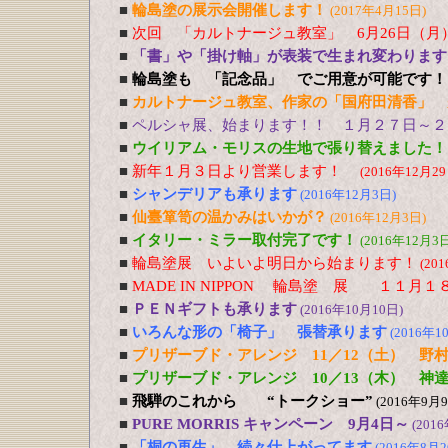
■
輪島塗の展示会開催します！
(2017年4月15日)
■
次回 「カルトナージュ教室」 6月26日（月
■
「書」や「掛け軸」が表装で生まれ変わります
■
輪島塗も 「記念品」 でご用意が可能です！
■
カルトナージュ教室、作家の「国府田清香」 
■
ペルシャ展、始まります！！ １月２７日～２
■
ウイリアム・モリスの生地で張り替えました！
■
新年１月３日より営業します！
(2016年12月29
■
シャンデリアも承ります
(2016年12月3日)
■
仙臺箪笥の温かみはいかが？
(2016年12月3日)
■
イタリー・ミラー取付完了です！
(2016年12月3日
■
輪島塗展 いよいよ明日から始まります！
(20
■
MADE IN NIPPON 輪島塗 展 １１
■
ＰＥＮギフトも承ります
(2016年10月10日)
■
いろんな形の「椅子」 張替承ります
(2016年1
■
プリザーブド・アレンジ 11／12（土） 野
■
プリザーブド・アレンジ 10／13（木） 神
■
飛騨のこれから “トークショー”
(2016年9月
■
PURE MORRIS キャンペーン 9月4日～
(201
■
「桐の再生」 続々仕上がってます
(2016年8月2