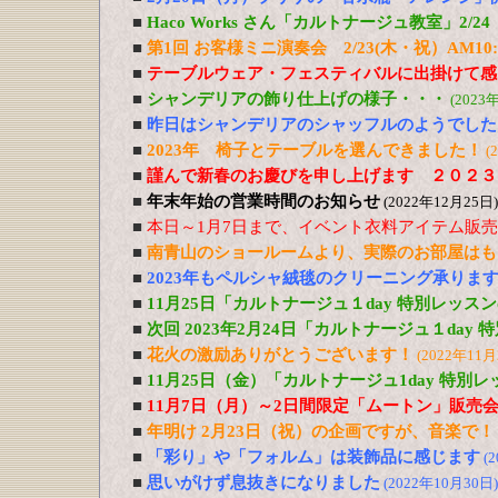
■
Haco Works さん「カルトナージュ教室」2/24
■
第1回 お客様ミニ演奏会 2/23(木・祝）AM10:
■
テーブルウェア・フェスティバルに出掛けて感
■
シャンデリアの飾り仕上げの様子・・・
(2023
■
昨日はシャンデリアのシャッフルのようでした
■
2023年 椅子とテーブルを選んできました！
(
■
謹んで新春のお慶びを申し上げます ２０２３
■
年末年始の営業時間のお知らせ
(2022年12月25日)
■
本日～1月7日まで、イベント衣料アイテム販
■
南青山のショールームより、実際のお部屋はも
■
2023年もペルシャ絨毯のクリーニング承りま
■
11月25日「カルトナージュ１day 特別レッス
■
次回 2023年2月24日「カルトナージュ１day
■
花火の激励ありがとうございます！
(2022年11月
■
11月25日（金）「カルトナージュ1day 特別
■
11月7日（月）～2日間限定「ムートン」販売
■
年明け 2月23日（祝）の企画ですが、音楽で！
■
「彩り」や「フォルム」は装飾品に感じます
(
■
思いがけず息抜きになりました
(2022年10月30日)