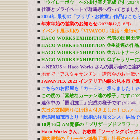
■
「ウイローボウ」への掛け替え完成です
(2024
■
仕事とプライベートで群馬県へ行ってきました
■
2024年 最初の「プリザ・お教室」作品はこち
■
年末年始の営業のお知らせ
(2023年12月18日)
■
イベント展示用の「VIVAYOU」復活・走行
■
HACO WORKS EXHIBITION 代表の国府
■
HACO WORKS EXHIBITION ③生徒達の
■
HACO WORKS EXHIBITION ②カルトナ
■
HACO WORKS EXHIBITION ①ギャラリ
■
～NEXUS～ Haco Works さんの展示会のご
■
地元で「アスタキサンチン」講演会のお手伝い
■
JAPANTEX 2023 インテリア内装の見本市
■
こちらのお部屋も「カーテン」承りました！
(
■
この度の「素敵なカーテン達の様子」です
(20
■
連休中の「照明施工」完成の様子です
(2023年1
■
先日の玄関周りには鏡も付きました！
(2023年1
■
新潟県加茂市より「総桐の洋服タンス」納品で
■
10月16日 AM開催の「プリザーブドフラワー
■
Haco Works さん、お教室「ソーイングボッ
■
国内屈指の「カーテン縫製工場」社長のセミナ