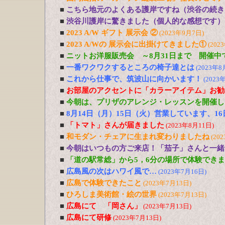
■
こちら地元のよくある護岸ですね（渋谷の続き
■
渋谷川護岸に驚きました（個人的な感想です）
■
2023 A/W ギフト 展示会 ②
(2023年9月7日)
■
2023 A/Wの 展示会に出掛けてきました①
(202
■
ニットお洋服販売会 ～8月31日まで 開催中
■
一番ワクワクするところの椅子達とは
(2023年8
■
これから仕事で、筑波山に向かいます！
(2023
■
お部屋のアクセントに「カラーアイテム」お勧
■
今朝は、プリザのアレンジ・レッスンを開催し
■
8月14日（月）15日（火）営業しています、1
■
「トマト」さんが届きました
(2023年8月11日)
■
和モダン・チェアに生まれ変わりましたね
(20
■
今朝はいつもの方ご来店！「茄子」さんと一緒
■
「道の駅常総」から5，6分の場所で体験でき
■
広島風の次はハワイ風で…
(2023年7月16日)
■
広島で体験できたこと
(2023年7月13日)
■
ひろしま美術館・絵の世界
(2023年7月13日)
■
広島にて 「岡さん」
(2023年7月13日)
■
広島にて研修
(2023年7月13日)