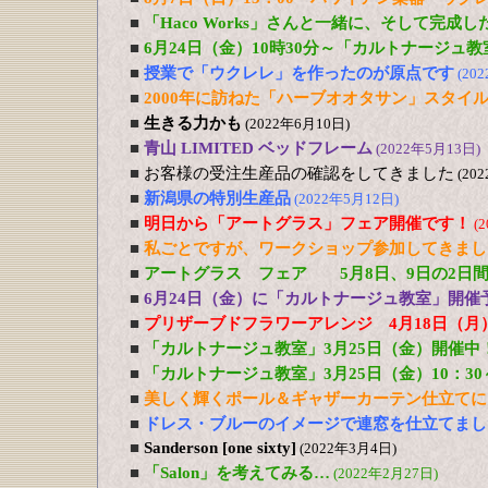
■
「Haco Works」さんと一緒に、そして完成
■
6月24日（金）10時30分～「カルトナージュ
■
授業で「ウクレレ」を作ったのが原点です
(20
■
2000年に訪ねた「ハーブオオタサン」スタイ
■
生きる力かも
(2022年6月10日)
■
青山 LIMITED ベッドフレーム
(2022年5月13日)
■
お客様の受注生産品の確認をしてきました
(20
■
新潟県の特別生産品
(2022年5月12日)
■
明日から「アートグラス」フェア開催です！
(
■
私ごとですが、ワークショップ参加してきまし
■
アートグラス フェア 5月8日、9日の2日
■
6月24日（金）に「カルトナージュ教室」開催
■
プリザーブドフラワーアレンジ 4月18日（月
■
「カルトナージュ教室」3月25日（金）開催中
■
「カルトナージュ教室」3月25日（金）10：3
■
美しく輝くポール＆ギャザーカーテン仕立てに
■
ドレス・ブルーのイメージで連窓を仕立てまし
■
Sanderson [one sixty]
(2022年3月4日)
■
「Salon」を考えてみる…
(2022年2月27日)