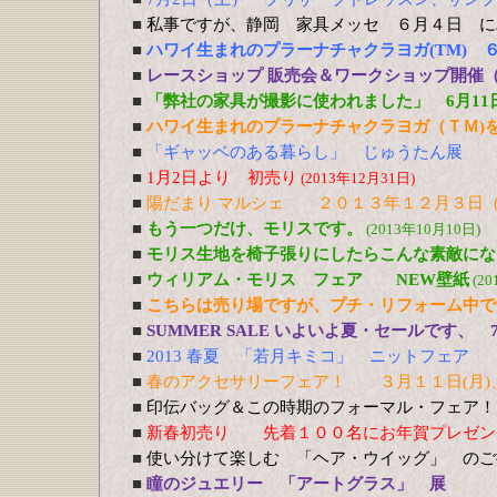
■
私事ですが、静岡 家具メッセ ６月４日 に
■
ハワイ生まれのプラーナチャクラヨガ(TM) 
■
レースショップ 販売会＆ワークショップ開催（3
■
「弊社の家具が撮影に使われました」 6月11
■
ハワイ生まれのプラーナチャクラヨガ（ＴＭ)を
■
「ギャッベのある暮らし」 じゅうたん展 
■
1月2日より 初売り
(2013年12月31日)
■
陽だまり マルシェ ２０１３年１２月３日（
■
もう一つだけ、モリスです。
(2013年10月10日)
■
モリス生地を椅子張りにしたらこんな素敵にな
■
ウィリアム・モリス フェア NEW壁紙
(20
■
こちらは売り場ですが、プチ・リフォーム中で
■
SUMMER SALE いよいよ夏・セールです、 
■
2013 春夏 「若月キミコ」 ニットフェア
■
春のアクセサリーフェア！ ３月１１日(月)、
■
印伝バッグ＆この時期のフォーマル・フェア！
■
新春初売り 先着１００名にお年賀
■
使い分けて楽しむ 「ヘア・ウイッグ」 の
■
瞳のジュエリー 「アートグラス」 展 1