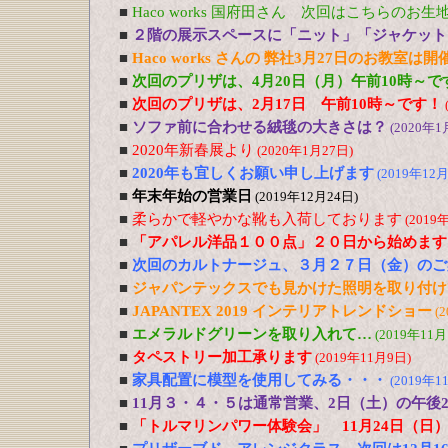
■
Haco works 国府田さん 次回はこちらのお
■
２階の展示スペースに「ニット」「ジャケット
■
Haco works さんの 弊社3月27日のお教室は
■
次回のプリザは、4月20日（月）午前10時～で
■
次回のプリザは、2月17日 午前10時～です！
■
ソファ前に合わせる絨毯の大きさは？
(2020年1
■
2020年新春展より
(2020年1月27日)
■
2020年も宜しくお願い申し上げます
(2019年12月
■
年末年始の営業日
(2019年12月24日)
■
柔らかで軽やかな靴も入荷しております
(2019
■
「アパレル洋品１００点」２０日から始めます
■
次回のカルトナージュ、３月２７日（金）のご
■
ジャパンテックスでも見かけた照明を取り付け
■
JAPANTEX 2019 インテリアトレンドショー
(
■
エメラルドグリーンを取り入れて…
(2019年11月
■
タペストリー加工承ります
(2019年11月9日)
■
家具配置に模型を使用してみる・・・
(2019年1
■
11月３・４・５は通常営業、2日（土）の午後
■
「トルマリンパワー体験会」 11月24日（日