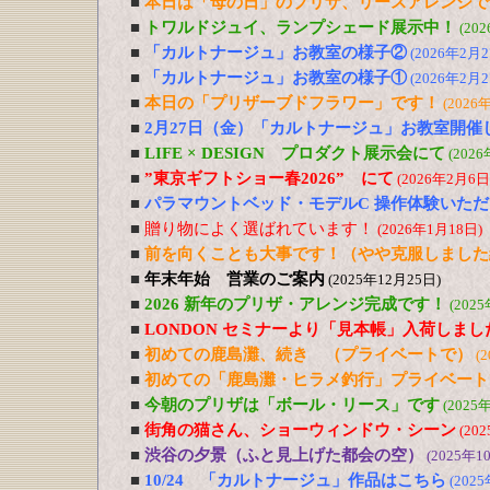
■
本日は「母の日」のプリザ、リースアレンジで
■
トワルドジュイ、ランプシェード展示中！
(20
■
「カルトナージュ」お教室の様子②
(2026年2月2
■
「カルトナージュ」お教室の様子①
(2026年2月2
■
本日の「プリザーブドフラワー」です！
(2026
■
2月27日（金）「カルトナージュ」お教室開催
■
LIFE × DESIGN プロダクト展示会にて
(202
■
”東京ギフトショー春2026” にて
(2026年2月6日
■
パラマウントベッド・モデルC 操作体験いた
■
贈り物によく選ばれています！
(2026年1月18日)
■
前を向くことも大事です！（やや克服しました
■
年末年始 営業のご案内
(2025年12月25日)
■
2026 新年のプリザ・アレンジ完成です！
(202
■
LONDON セミナーより「見本帳」入荷しまし
■
初めての鹿島灘、続き （プライベートで）
(
■
初めての「鹿島灘・ヒラメ釣行」プライベート
■
今朝のプリザは「ボール・リース」です
(2025
■
街角の猫さん、ショーウィンドウ・シーン
(20
■
渋谷の夕景（ふと見上げた都会の空）
(2025年1
■
10/24 「カルトナージュ」作品はこちら
(202