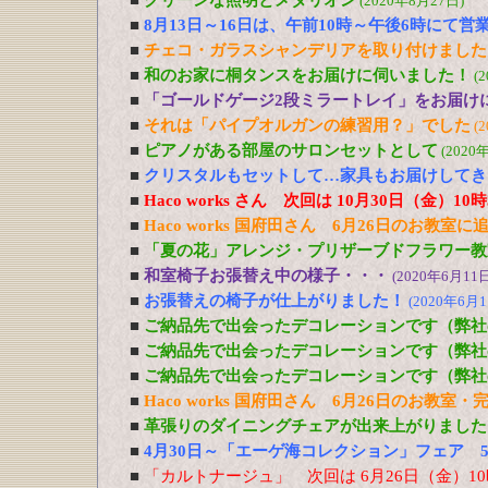
■
グリーンな照明とメダリオン
(2020年8月27日)
■
8月13日～16日は、午前10時～午後6時にて営
■
チェコ・ガラスシャンデリアを取り付けました
■
和のお家に桐タンスをお届けに伺いました！
(
■
「ゴールドゲージ2段ミラートレイ」をお届け
■
それは「パイプオルガンの練習用？」でした
(
■
ピアノがある部屋のサロンセットとして
(2020
■
クリスタルもセットして…家具もお届けしてき
■
Haco works さん 次回は 10月30日（金）1
■
Haco works 国府田さん 6月26日のお教室
■
「夏の花」アレンジ・プリザーブドフラワー教室
■
和室椅子お張替え中の様子・・・
(2020年6月11日
■
お張替えの椅子が仕上がりました！
(2020年6月1
■
ご納品先で出会ったデコレーションです（弊社
■
ご納品先で出会ったデコレーションです（弊社
■
ご納品先で出会ったデコレーションです（弊社
■
Haco works 国府田さん 6月26日のお教室
■
革張りのダイニングチェアが出来上がりました
■
4月30日～「エーゲ海コレクション」フェア 5
■
「カルトナージュ」 次回は 6月26日（金）1