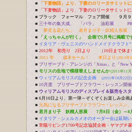
■
「下妻物語」より、下妻のロリータサミットに
■
「下妻物語」より、下妻のロリータサミットに
■
ブラック フォーマル フェア開催 ９月９
■
三十年の集大成、 「バラ」 油彩展 PREV
■
「夢見る花たち」 若月まり子・妖精人形展 5
■
「えっちゃんが行く」 企画で5月号に掲載で
■
イタリア・ヴェニスの“ハンドメイドクラフト”
■
2012年 初売り 2日より （10日まで休
■
2011 年 歳末セール！ 本日より
(2011年
■
プリザーブド・アレンジの「Xmas」と「New Y
■
モリスの生地で模様替えしませんか
(2011年11月
■
ウィリアムモリスの記念企画
(2011年10月22日)
■
10月度 プリザーブドフラワー・レッスン開
■
ウィリアムモリスのディスプレイ＆販売をスター
■
6月10日より、第一弾～ぞくぞくお楽しみ企画
■
元気になるプリザーブドフラワー・レッスン、5
■
若月まり子 妖精人形展 7月8日（金）～8
■
イタリア・シェルカメオのオーダー会は延期い
■
常陽リビング1700号記念協賛企画・ヤマグチ