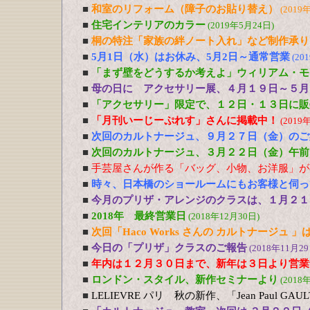
■
和室のリフォーム（障子のお貼り替え）
(2019
■
住宅インテリアのカラー
(2019年5月24日)
■
桐の特注「家族の絆ノート入れ」など制作承り
■
5月1日（水）はお休み、5月2日～通常営業
(20
■
「まず壁をどうするか考えよ」ウィリアム・モ
■
母の日に アクセサリー展、４月１９日～５月
■
「アクセサリー」限定で、１２日・１３日に販
■
「月刊いーじーぷれす」さんに掲載中！
(2019
■
次回のカルトナージュ、９月２７日（金）のご
■
次回のカルトナージュ、３月２２日（金）午前
■
手芸屋さんが作る「バッグ、小物、お洋服」が
■
時々、日本橋のショールームにもお客様と伺っ
■
今月のプリザ・アレンジのクラスは、１月２１
■
2018年 最終営業日
(2018年12月30日)
■
次回「Haco Works さんの カルトナージュ
■
今日の「プリザ」クラスのご報告
(2018年11月29
■
年内は１２月３０日まで、新年は３日より営業
■
ロンドン・スタイル、新作セミナーより
(2018
■
LELIEVRE パリ 秋の新作、「Jean Paul G