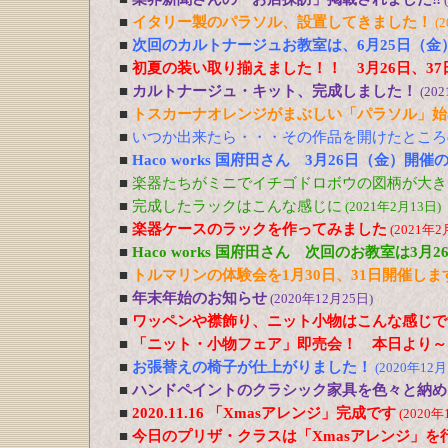
■
イタリー製のパラソル、設置してきました！
(
■
次回のカルトナージュお教室は、6月25日（金
■
初夏の装い取り揃えました！！ 3月26日、37
■
カルトナージュ・キット、完成しました！
(20
■
トスカーナオレンジがまぶしい「パラソル」始
■
いつか出来たら・・・その作品を開けたところ
■
Haco works 国府田さん 3月26日（金）開
■
楽器たちがミニでイチゴドロボウの図柄が大き
■
完成したラックはこんな感じに
(2021年2月13日)
■
楽器ケースのラックを作ってみました
(2021年2
■
Haco works 国府田さん 次回のお教室は3
■
トルマリンの体験会を1月30日、31日開催しま
■
年末年始のお知らせ
(2020年12月25日)
■
ワッペンや襟飾り、ニット小物はこんな感じで
■
「ニット・小物フェア」即売会！ 本日より～
■
お張替えの椅子が仕上がりました！
(2020年12月
■
ハンドペイントのクラシック家具を色々と納め
■
2020.11.16 「Xmasアレンジ」完成です
(2020年
■
今日のプリザ・クラスは「Xmasアレンジ」を