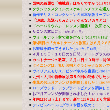
■
図柄の綺麗な「機械織」はありですか
(2018年5
■
クラシックスタイルのスケルトンチェアを選ん
■
新作モリス・コレクションの日本語版リーフ
■
「10歳、若返ったみたい」そんなメガネとは 4
■
「ハーバリウム」 レッスン開催！ 次回は 5
■
サロンの窓辺に
(2018年3月18日)
■
ウォールナット材で箱を作ろう
(2018年3月18日)
■
第5回目の「カルトナージュ教室」は６月２８
■
お雛様を飾ってきました
(2018年2月15日)
■
４月１５日・１６日の２日間、アートグラスの
■
カルトナージュ教室、２月22日１０時半～開
■
ダイニングは、丸い照明とクラシックな装いで
■
ウイリアムモリス、ピンパネルを書斎に
(2018
■
九州・大川の新春展は第５０回の記念でした
(
■
生花のお正月アレンジを開催しました！
(2017
■
ローズウッド・アップライトピアノを調律しま
■
お正月アレンジが開催されました！
(2017年12月
■
年内は30日（土）まで、新年は1月2日より営
■
テレビスペースにグラスや棚を収めて・・・こ