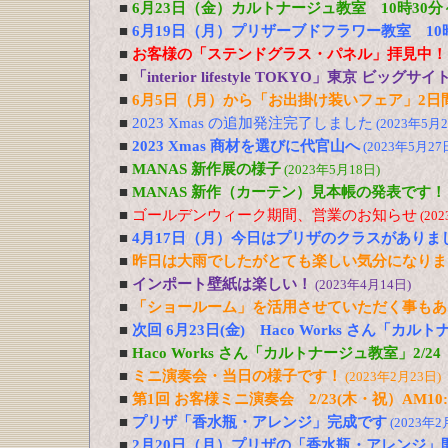
■
6月23日（金）カルトナージュ教室 10時30
■
6月19日（月）プリザーブドフラワー教室 1
■
お客様の「ステンドグラス・パネル」拝見中！
■
「interior lifestyle TOKYO」東京 ビ
■
6月5日（月）から「お出掛け装いフェア」2日
■
2023 Xmas の追加発注完了しました
(2023年5月2
■
2023 Xmas 商材を選びに代官山へ
(2023年5月27
■
MANAS 新作展の様子
(2023年5月18日)
■
MANAS 新作（カーテン）見本帳の発表です！
■
ゴールデンウィーク期間、営業のお知らせ
(20
■
4月17日（月）今日はプリザのクラスがありま
■
昨日は大雨でしたがとても楽しい気分になりま
■
インポート壁紙は楽しい！
(2023年4月14日)
■
「ショールーム」を活用させていただく事もあ
■
次回 6月23日(金) Haco Works さん「カ
■
Haco Works さん「カルトナージュ教室」2/
■
ミニ演奏会・当日の様子です！
(2023年2月23日)
■
第1回 お客様ミニ演奏会 2/23(木・祝）AM10:0
■
プリザ「香水瓶・アレンジ」完成です
(2023年2
■
2月20日（月）プリザの「香水瓶・アレンジ」