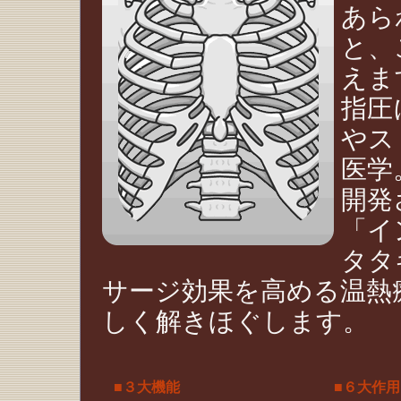
あら
と、
えま
指圧
やス
医学
開発
「イ
タタ
サージ効果を高める温熱
しく解きほぐします。
■３大機能
■６大作用