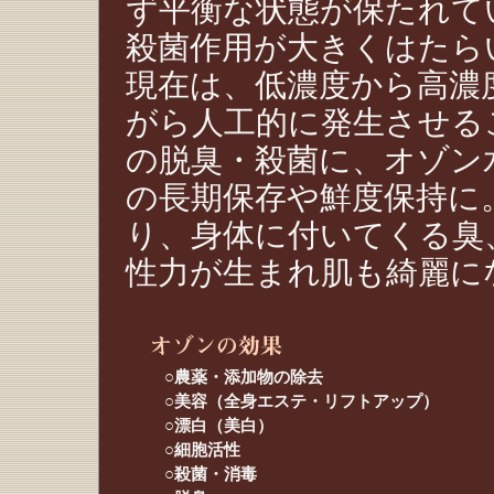
ず平衡な状態が保たれて
殺菌作用が大きくはたら
現在は、低濃度から高濃
がら人工的に発生させる
の脱臭・殺菌に、オゾン
の長期保存や鮮度保持に
り、身体に付いてくる臭
性力が生まれ肌も綺麗に
○農薬・添加物の除去
○美容（全身エステ・リフトアップ）
○漂白（美白）
○細胞活性
○殺菌・消毒