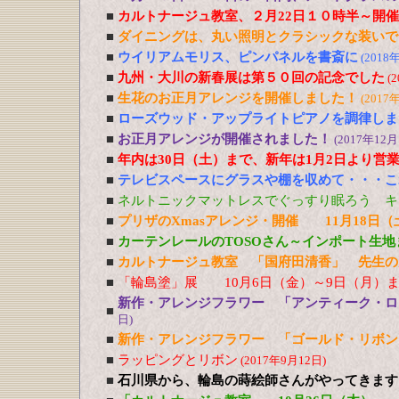
■
カルトナージュ教室、２月22日１０時半～開
■
ダイニングは、丸い照明とクラシックな装いで
■
ウイリアムモリス、ピンパネルを書斎に
(2018
■
九州・大川の新春展は第５０回の記念でした
(
■
生花のお正月アレンジを開催しました！
(2017
■
ローズウッド・アップライトピアノを調律しま
■
お正月アレンジが開催されました！
(2017年12月
■
年内は30日（土）まで、新年は1月2日より営
■
テレビスペースにグラスや棚を収めて・・・こ
■
ネルトニックマットレスでぐっすり眠ろう キ
■
プリザのXmasアレンジ・開催 11月18日（
■
カーテンレールのTOSOさん～インポート生地
■
カルトナージュ教室 「国府田清香」 先生の
■
「輪島塗」展 10月6日（金）～9日（月）ま
新作・アレンジフラワー 「アンティーク・
■
日)
■
新作・アレンジフラワー 「ゴールド・リボ
■
ラッピングとリボン
(2017年9月12日)
■
石川県から、輪島の蒔絵師さんがやってきます！ 10/