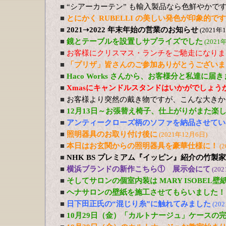
■
“シアーカーテン” も輸入製品なら色鮮やかで
■
とにかく RUBELLI の美しい発色が印象的です
■
2021➝2022 年末年始の営業のお知らせ
(2021年
■
鏡とテーブルを設置しサプライズでした
(2021
■
お客様にクリスマス・ランチをご馳走になりま
■
「プリザ」皆さんのご参加ありがとうございま
■
Haco Works さんから、お客様分と私達に届
■
Xmasにキャンドルスタンドはいかがでしょう
■
お客様より突然の戴き物ですが、こんな大きか
■
12月13日～お張替え椅子、仕上がりがまた楽
■
アンティークローズ柄のソファを納品させてい
■
照明器具のお取り付け後に
(2021年12月6日)
■
本日はお玄関からの照明器具を豪華仕様に！
(
■
NHK BS プレミアム『イッピン』紹介の竹製
■
横浜ブランドの新作こちら① 展示会にて
(20
■
そしてサロンの個室内装は MARY ISOBEL壁
■
ヘナサロンの壁紙を施工させてもらいました！
■
日下田正氏の“混じり糸”に触れてみました
(20
■
10月29日（金）「カルトナージュ」ケースの