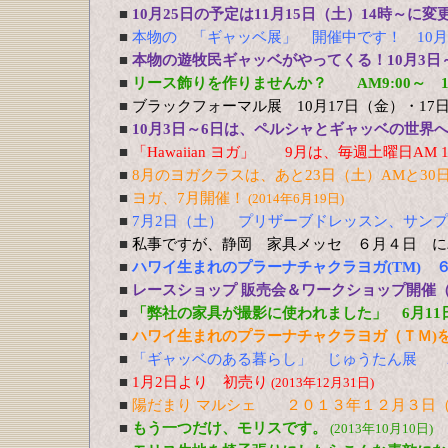
■
10月25日の予定は11月15日（土）14時～に
■
本物の 「ギャッベ展」 開催中です！ 10月
■
本物の遊牧民ギャッベがやってくる！10月3日
■
リース飾りを作りませんか？ AM9:00～ 1
■
ブラックフォーマル展 10月17日（金）・17
■
10月3日～6日は、ペルシャとギャッベの世界
■
「Hawaiian ヨガ」 9月は、毎週土曜日AM 10
■
8月のヨガクラスは、あと23日（土）AMと30
■
ヨガ、7月開催！
(2014年6月19日)
■
7月2日（土） プリザーブドレッスン、サン
■
私事ですが、静岡 家具メッセ ６月４日 に
■
ハワイ生まれのプラーナチャクラヨガ(TM) 
■
レースショップ 販売会＆ワークショップ開催（3
■
「弊社の家具が撮影に使われました」 6月11
■
ハワイ生まれのプラーナチャクラヨガ（ＴＭ)を
■
「ギャッベのある暮らし」 じゅうたん展 
■
1月2日より 初売り
(2013年12月31日)
■
陽だまり マルシェ ２０１３年１２月３日（
■
もう一つだけ、モリスです。
(2013年10月10日)