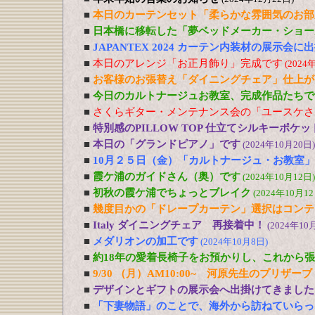
■
本日のカーテンセット「柔らかな雰囲気のお部
■
日本橋に移転した「夢ベッドメーカー・ショー
■
JAPANTEX 2024 カーテン内装材の展示会
■
本日のアレンジ「お正月飾り」完成です
(2024
■
お客様のお張替え「ダイニングチェア」仕上が
■
今日のカルトナージュお教室、完成作品たちで
■
さくらギター・メンテナンス会の「ユースケさ
■
特別感のPILLOW TOP 仕立てシルキーポケ
■
本日の「グランドピアノ」です
(2024年10月20日)
■
10月２５日（金）「カルトナージュ・お教室
■
霞ケ浦のガイドさん（奥）です
(2024年10月12日)
■
初秋の霞ケ浦でちょっとブレイク
(2024年10月12
■
幾度目かの「ドレープカーテン」選択はコンテ
■
Italy ダイニングチェア 再接着中！
(2024年10
■
メダリオンの加工です
(2024年10月8日)
■
約18年の愛着長椅子をお預かりし、これから
■
9/30 （月）AM10:00~ 河原先生のプリ
■
デザインとギフトの展示会へ出掛けてきました
■
「下妻物語」のことで、海外から訪ねていらっ