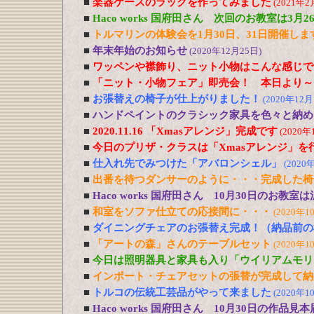
■
楽器ケースのラックを作ってみました
(2021年2
■
Haco works 国府田さん 次回のお教室は3
■
トルマリンの体験会を1月30日、31日開催しま
■
年末年始のお知らせ
(2020年12月25日)
■
ワッペンや襟飾り、ニット小物はこんな感じで
■
「ニット・小物フェア」即売会！ 本日より～
■
お張替えの椅子が仕上がりました！
(2020年12月
■
ハンドペイントのクラシック家具を色々と納め
■
2020.11.16 「Xmasアレンジ」完成です
(2020年
■
今日のプリザ・クラスは「Xmasアレンジ」を
■
仕入れ先でみつけた「アバロンシェル」
(2020
■
出番を待つダンサーのように・・・完成した椅
■
Haco works 国府田さん 10月30日のお
■
和室をソファ仕立ての応接間に・・・
(2020年1
■
ダイニングチェアのお張替え完成！（納品前の
■
「アートの森」さんのテーブルセット
(2020年1
■
今日は照明器具と家具も入り「ウイリアムモリ
■
インポート・チェアセットの張替が完成して納
■
トルコの伝統工芸品がやって来ました
(2020年1
■
Haco works 国府田さん 10月30日の作品見