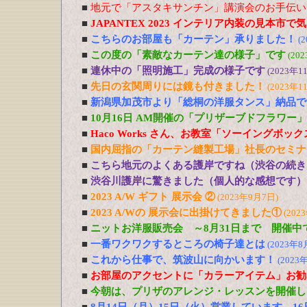
■
地元で「アスタキサンチン」講演会のお手伝い
■
JAPANTEX 2023 インテリア内装の見本市
■
こちらのお部屋も「カーテン」承りました！
(
■
この度の「素敵なカーテン達の様子」です
(20
■
連休中の「照明施工」完成の様子です
(2023年1
■
先日の玄関周りには鏡も付きました！
(2023年1
■
新潟県加茂市より「総桐の洋服タンス」納品で
■
10月16日 AM開催の「プリザーブドフラワー
■
Haco Works さん、お教室「ソーイングボッ
■
国内屈指の「カーテン縫製工場」社長のセミナ
■
こちら地元のよくある護岸ですね（渋谷の続き
■
渋谷川護岸に驚きました（個人的な感想です）
■
2023 A/W ギフト 展示会 ②
(2023年9月7日)
■
2023 A/Wの 展示会に出掛けてきました①
(202
■
ニットお洋服販売会 ～8月31日まで 開催中
■
一番ワクワクするところの椅子達とは
(2023年8
■
これから仕事で、筑波山に向かいます！
(2023
■
お部屋のアクセントに「カラーアイテム」お勧
■
今朝は、プリザのアレンジ・レッスンを開催し