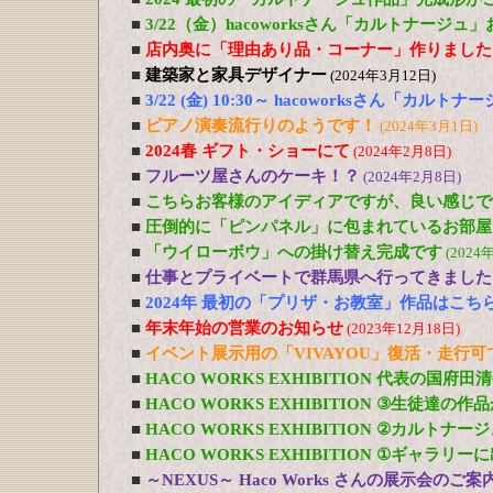
■
3/22（金）hacoworksさん「カルトナージュ
■
店内奥に「理由あり品・コーナー」作りました
■
建築家と家具デザイナー
(2024年3月12日)
■
3/22 (金) 10:30～ hacoworksさん「カル
■
ピアノ演奏流行りのようです！
(2024年3月1日)
■
2024春 ギフト・ショーにて
(2024年2月8日)
■
フルーツ屋さんのケーキ！？
(2024年2月8日)
■
こちらお客様のアイディアですが、良い感じで
■
圧倒的に「ピンパネル」に包まれているお部屋
■
「ウイローボウ」への掛け替え完成です
(2024
■
仕事とプライベートで群馬県へ行ってきました
■
2024年 最初の「プリザ・お教室」作品はこち
■
年末年始の営業のお知らせ
(2023年12月18日)
■
イベント展示用の「VIVAYOU」復活・走行
■
HACO WORKS EXHIBITION 代表の国府
■
HACO WORKS EXHIBITION ③生徒達の
■
HACO WORKS EXHIBITION ②カルトナ
■
HACO WORKS EXHIBITION ①ギャラリ
■
～NEXUS～ Haco Works さんの展示会のご