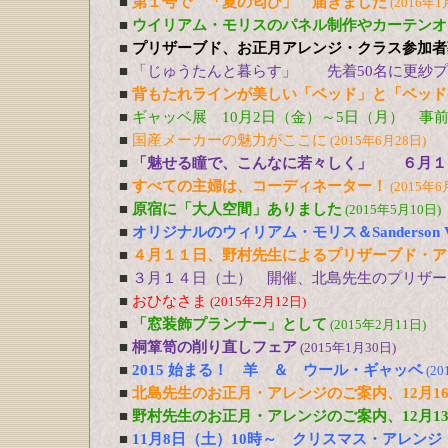
■
第１号で 「夏の匂ひ」 届きました
(2016年1
■
ウイリアム・モリスのパネル制作やカーテンオ
■
プリザーブド、お正月アレンジ・クラス参加者募
■
「じゅうたんと暮らす」 先着50名に更紗プレ
■
背もたれラインが美しい「ベッド」と「ベッド
■
ギャッベ展 10月2日（金）～5日（月） 事
■
国産メーカーの魅力がここに
(2015年6月28日)
■
「魅せる瞳で、こんなに若々しく」 ６月１
■
すべての主婦は、コーディネーター！
(2015年6
■
原宿に「大人空間」ありました
(2015年5月10日)
■
オリジナルのウィリアム・モリス＆Sanderson Vin
■
４月１１日、野村先生によるプリザーブド・ア
■
３月１４日（土） 開催、北島先生のプリザー
■
おひなさま
(2015年2月12日)
■
「窓装飾プランナー」として
(2015年2月11日)
■
桐箪笥の削り直しフェア
(2015年1月30日)
■
2015 始まる！ 羊 ＆ ウール・ギャッベ
(20
■
北島先生のお正月・アレンジのご案内、12月16
■
野村先生のお正月・アレンジのご案内、12月13
■
11月8日（土）10時～ クリスマス・アレン