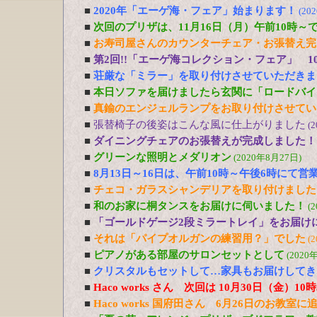
■
2020年「エーゲ海・フェア」始まります！
(20
■
次回のプリザは、11月16日（月）午前10時～
■
お寿司屋さんのカウンターチェア・お張替え完
■
第2回!!「エーゲ海コレクション・フェア」 1
■
荘厳な「ミラー」を取り付けさせていただきま
■
本日ソファを届けましたら玄関に「ロードバイ
■
真鍮のエンジェルランプをお取り付けさせてい
■
張替椅子の後姿はこんな風に仕上がりました
(
■
ダイニングチェアのお張替えが完成しました！
■
グリーンな照明とメダリオン
(2020年8月27日)
■
8月13日～16日は、午前10時～午後6時にて営
■
チェコ・ガラスシャンデリアを取り付けました
■
和のお家に桐タンスをお届けに伺いました！
(
■
「ゴールドゲージ2段ミラートレイ」をお届け
■
それは「パイプオルガンの練習用？」でした
(
■
ピアノがある部屋のサロンセットとして
(2020
■
クリスタルもセットして…家具もお届けしてき
■
Haco works さん 次回は 10月30日（金）1
■
Haco works 国府田さん 6月26日のお教室