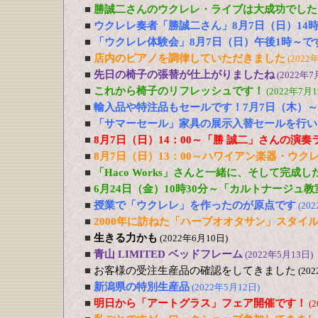
■
勝誠二さんのウクレレ・ライブは大成功でした
■
ウクレレ奏者「勝誠二さん」8月7日（日）14
■
「ウクレレ体験会」8月7日（日）午後1時～で
■
店内のピアノを調律していただきました
(2022
■
先日の椅子の張替が仕上がりましたね
(2022年7
■
これから椅子のリフレッシュです！
(2022年7月1
■
輸入品や特注品もセールです！7月7日（木）～
■
「サマーセール」家具の展示入替セールを行い
■
8月7日（日）14：00～「勝 誠二」さんの演
■
8月7日（日）13：00～ハワイアン楽器・ウ
■
「Haco Works」さんと一緒に、そして完成
■
6月24日（金）10時30分～「カルトナージュ
■
授業で「ウクレレ」を作ったのが原点です
(20
■
2000年に訪ねた「ハーブオオタサン」スタイ
■
生きる力かも
(2022年6月10日)
■
青山 LIMITED ベッドフレーム
(2022年5月13日)
■
お客様の受注生産品の確認をしてきました
(20
■
新潟県の特別生産品
(2022年5月12日)
■
明日から「アートグラス」フェア開催です！
(