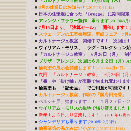
■
「カルトナージュ教室」 10月26日（木） 
■
8月の休業日のお知らせ
(2017年8月14日)
■
日本の住環境に合った 「Brugge」 に期間限
■
アレンジ・フラワー製作、承ります
(2017年8月1
■
7月15日より、「決算セール」 開催します！
■
スウェーデンの王室御用達、壁紙フェア 7月
■
カルトナージュ教室 開催中です！ 次回は１
■
ウィリアム・モリス、 ラグ・コレクション始
■
「カルトナージュ教室」 6月26日（月） 制
■
プリザ・アレンジ、次回は６月１２日（月）A
■
輪島塗の展示会開催します！
(2017年4月15日)
■
次回 「カルトナージュ教室」 6月26日（月
■
「書」や「掛け軸」が表装で生まれ変わります
■
輪島塗も 「記念品」 でご用意が可能です！
■
カルトナージュ教室、作家の「国府田清香」 
■
ペルシャ展、始まります！！ １月２７日～２
■
ウイリアム・モリスの生地で張り替えました！
■
新年１月３日より営業します！
(2016年12月29
■
シャンデリアも承ります
(2016年12月3日)
■
仙臺箪笥の温かみはいかが？
(2016年12月3日)