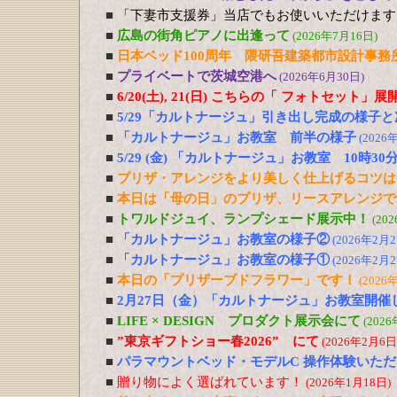
■
「下妻市支援券」当店でもお使いいただけます
■
広島の街角ピアノに出逢って
(2026年7月16日)
■
日本ベッド100周年 隈研吾建築都市設計事務
■
プライベートで茨城空港へ
(2026年6月30日)
■
6/20(土), 21(日) こちらの「 フォトセット」
■
5/29「カルトナージュ」引き出し完成の様子と
■
「カルトナージュ」お教室 前半の様子
(2026
■
5/29 (金) 「カルトナージュ」お教室 10時30
■
プリザ・アレンジをより美しく仕上げるコツは
■
本日は「母の日」のプリザ、リースアレンジで
■
トワルドジュイ、ランプシェード展示中！
(20
■
「カルトナージュ」お教室の様子②
(2026年2月2
■
「カルトナージュ」お教室の様子①
(2026年2月2
■
本日の「プリザーブドフラワー」です！
(2026
■
2月27日（金）「カルトナージュ」お教室開催
■
LIFE × DESIGN プロダクト展示会にて
(202
■
”東京ギフトショー春2026” にて
(2026年2月6日
■
パラマウントベッド・モデルC 操作体験いた
■
贈り物によく選ばれています！
(2026年1月18日)