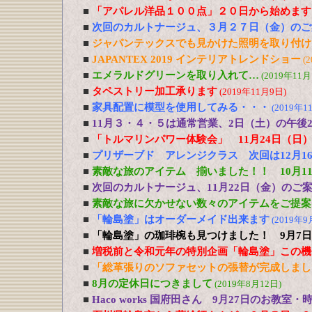
■
「アパレル洋品１００点」２０日から始めます
■
次回のカルトナージュ、３月２７日（金）のご
■
ジャパンテックスでも見かけた照明を取り付け
■
JAPANTEX 2019 インテリアトレンドショー
(
■
エメラルドグリーンを取り入れて…
(2019年11月
■
タペストリー加工承ります
(2019年11月9日)
■
家具配置に模型を使用してみる・・・
(2019年1
■
11月３・４・５は通常営業、2日（土）の午後
■
「トルマリンパワー体験会」 11月24日（日
■
プリザーブド アレンジクラス 次回は12月1
■
素敵な旅のアイテム 揃いました！！ 10月11
■
次回のカルトナージュ、11月22日（金）のご
■
素敵な旅に欠かせない数々のアイテムをご提案！
■
「輪島塗」はオーダーメイド出来ます
(2019年9
■
「輪島塗」の珈琲椀も見つけました！ 9月7日
■
増税前と令和元年の特別企画「輪島塗」この機
■
「総革張りのソファセットの張替が完成しまし
■
8月の定休日につきまして
(2019年8月12日)
■
Haco works 国府田さん 9月27日のお教