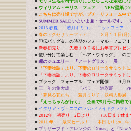
■
モリス生地を椅子張りにしたらこんな素敵にな
■
ウィリアム・モリス フェア NEW壁紙
(20
■
こちらは売り場ですが、プチ・リフォーム中で
■
SUMMER SALE いよいよ夏・セールです、 
■
2013 春夏 「若月キミコ」 ニットフェア
■
春のアクセサリーフェア！ ３月１１日(月)、
■
印伝バッグ＆この時期のフォーマル・フェア！
■
新春初売り 先着１００名にお年賀
■
使い分けて楽しむ 「ヘア・ウイッグ」 の
■
瞳のジュエリー 「アートグラス」 展 1
■
「下妻物語」より、下妻のロリータサミットに
■
「下妻物語」より、下妻のロリータサミットに
■
ブラック フォーマル フェア開催 ９月９
■
三十年の集大成、 「バラ」 油彩展 PREV
■
「夢見る花たち」 若月まり子・妖精人形展 5
■
「えっちゃんが行く」 企画で5月号に掲載で
■
イタリア・ヴェニスの“ハンドメイドクラフト”
■
2012年 初売り 2日より （10日まで休
■
2011 年 歳末セール！ 本日より
(2011年
■
プリザーブド・アレンジの「Xmas」と「New Y