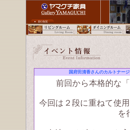
国府田清香さんのカルトナー
前回から本格的な
今回は２段に重ねて使
を