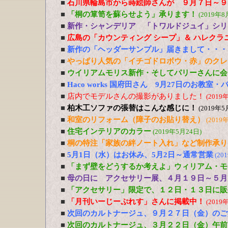
■
石川県輪島市から蒔絵師さんが ９月７日～９
■
「桐の箪笥を蘇らせよう」承ります！
(2019年8
■
新作・シャンデリア 「トワルドジュイ」シリ
■
広島の「カウンティング シープ」＆ ハレクラ
■
新作の「ヘッダーサンプル」届きまして・・・
■
やっぱり人気の「イチゴドロボウ・赤」のクレ
■
ウイリアムモリス新作・そしてパリーさんに会
■
Haco works 国府田さん 9月27日のお教室
■
店内でモデルさんの撮影がありました！
(2019
■
柏木工ソファの張替はこんな感じに！
(2019年5
■
和室のリフォーム（障子のお貼り替え）
(2019
■
住宅インテリアのカラー
(2019年5月24日)
■
桐の特注「家族の絆ノート入れ」など制作承り
■
5月1日（水）はお休み、5月2日～通常営業
(20
■
「まず壁をどうするか考えよ」ウィリアム・モ
■
母の日に アクセサリー展、４月１９日～５月
■
「アクセサリー」限定で、１２日・１３日に販
■
「月刊いーじーぷれす」さんに掲載中！
(2019
■
次回のカルトナージュ、９月２７日（金）のご
■
次回のカルトナージュ、３月２２日（金）午前