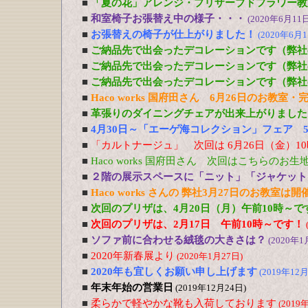
■
「夏の花」アレンジ・プリザーブドフラワー教室
■
和室椅子お張替え中の様子・・・
(2020年6月11日
■
お張替えの椅子が仕上がりました！
(2020年6月1
■
ご納品先で出会ったデコレーションです（弊社
■
ご納品先で出会ったデコレーションです（弊社
■
ご納品先で出会ったデコレーションです（弊社
■
Haco works 国府田さん 6月26日のお教室
■
革張りのダイニングチェアが出来上がりました
■
4月30日～「エーゲ海コレクション」フェア 5
■
「カルトナージュ」 次回は 6月26日（金）1
■
Haco works 国府田さん 次回はこちらのお
■
２階の展示スペースに「ニット」「ジャケット
■
Haco works さんの 弊社3月27日のお教室は
■
次回のプリザは、4月20日（月）午前10時～で
■
次回のプリザは、2月17日 午前10時～です！
■
ソファ前に合わせる絨毯の大きさは？
(2020年1
■
2020年新春展より
(2020年1月27日)
■
2020年も宜しくお願い申し上げます
(2019年12月
■
年末年始の営業日
(2019年12月24日)
■
柔らかで軽やかな靴も入荷しております
(2019