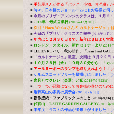
■
手芸屋さんが作る「バッグ、小物、お洋服」が
■
時々、日本橋のショールームにもお客様と伺っ
■
今月のプリザ・アレンジのクラスは、１月２１
■
2018年 最終営業日
(2018年12月30日)
■
次回「Haco Works さんの カルトナージュ
■
今日の「プリザ」クラスのご報告
(2018年11月29
■
年内は１２月３０日まで、新年は３日より営業
■
ロンドン・スタイル、新作セミナーより
(2018
■
LELIEVRE パリ 秋の新作、「Jean Paul G
■
「カルトナージュ」教室、次回は ３月２２日
■
１０月２６日（金）１０時３０分から 「カル
■
アールヌーボーのランプを取り入れよう！！
(
■
ケルムスコットツリーを壁掛けにしました！
(
■
家具とウクレレ（楽器）と私
(2018年9月22日)
■
一つ一つが経験になってお客様の喜びのために
■
飛騨高山の家具の展示会
(2018年9月8日)
■
新作壁紙・ファブリックスのこと
(2018年9月6日
■
代官山 T-SITE GARDEN GALLERY
(2018年9
■
本年度 ラストの作品が出来上がりました！
(