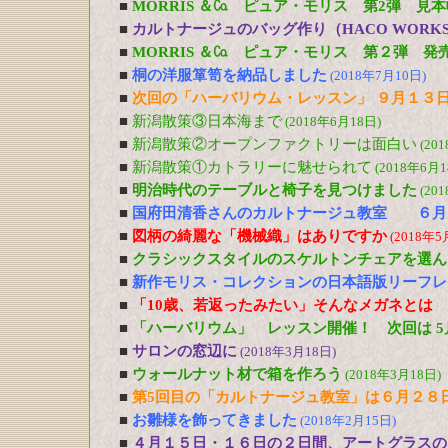
■
MORRIS ＆㏇ ピュア・モリス 第2弾 見
■
カルトナージュのバッグ作り（HACO WOR
■
MORRIS ＆㏇ ピュア・モリス 第２弾 発
■
桐の洋服箪笥を納品しました
(2018年7月10日)
■
次回の「ハーバリウム・レッスン」 ９月１３
■
新潟散策③日本海まで
(2018年6月18日)
■
新潟散策②オープンファクトリーは面白い
(20
■
新潟散策①カトラリーに魅せられて
(2018年6月1
■
明治時代のテーブルと椅子を見つけました
(20
■
国府田清香さんのカルトナージュ教室 ６月
■
図柄の綺麗な「機械織」はありですか
(2018年5
■
クラシックスタイルのスケルトンチェアを選ん
■
新作モリス・コレクションの日本語版リーフ
■
「10歳、若返ったみたい」そんなメガネとは 4
■
「ハーバリウム」 レッスン開催！ 次回は 5
■
サロンの窓辺に
(2018年3月18日)
■
ウォールナット材で箱を作ろう
(2018年3月18日)
■
第5回目の「カルトナージュ教室」は６月２８
■
お雛様を飾ってきました
(2018年2月15日)
■
４月１５日・１６日の２日間、アートグラスの