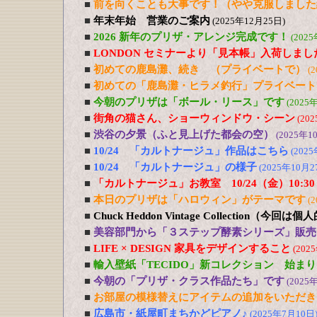
■
前を向くことも大事です！（やや克服しました
■
年末年始 営業のご案内
(2025年12月25日)
■
2026 新年のプリザ・アレンジ完成です！
(202
■
LONDON セミナーより「見本帳」入荷しまし
■
初めての鹿島灘、続き （プライベートで）
(
■
初めての「鹿島灘・ヒラメ釣行」プライベート
■
今朝のプリザは「ボール・リース」です
(2025
■
街角の猫さん、ショーウィンドウ・シーン
(20
■
渋谷の夕景（ふと見上げた都会の空）
(2025年1
■
10/24 「カルトナージュ」作品はこちら
(202
■
10/24 「カルトナージュ」の様子
(2025年10月2
■
「カルトナージュ」お教室 10/24（金）10:30
■
本日のプリザは「ハロウィン」がテーマです
(
■
Chuck Heddon Vintage Collection（今
■
美容部門から「３ステップ酵素シリーズ」販売
■
LIFE × DESIGN 家具をデザインすること
(202
■
輸入壁紙「TECIDO」新コレクション 始ま
■
今朝の「プリザ・クラス作品たち」です
(2025
■
お部屋の模様替えにアイテムの追加をいただき
■
広島市・紙屋町まちかどピアノ♪
(2025年7月10日