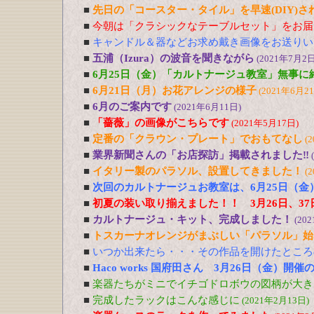
■
先日の「コースター・タイル」を早速(DIY)
■
今朝は「クラシックなテーブルセット」をお届
■
キャンドル＆器などお求め戴き画像をお送りい
■
五浦（Izura）の波音を聞きながら
(2021年7月2日
■
6月25日（金）「カルトナージュ教室」無事に
■
6月21日（月）お花アレンジの様子
(2021年6月2
■
6月のご案内です
(2021年6月11日)
■
「薔薇」の画像がこちらです
(2021年5月17日)
■
定番の「クラウン・プレート」でおもてなし
(
■
業界新聞さんの「お店探訪」掲載されました‼
■
イタリー製のパラソル、設置してきました！
(
■
次回のカルトナージュお教室は、6月25日（金
■
初夏の装い取り揃えました！！ 3月26日、37
■
カルトナージュ・キット、完成しました！
(20
■
トスカーナオレンジがまぶしい「パラソル」始
■
いつか出来たら・・・その作品を開けたところ
■
Haco works 国府田さん 3月26日（金）開
■
楽器たちがミニでイチゴドロボウの図柄が大き
■
完成したラックはこんな感じに
(2021年2月13日)