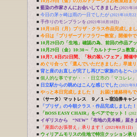
■
10月29日（金）のカルトナージュお教室始ま
■
藍染の作家さんにお会いしてきました
(2021年1
■
今日の茅ヶ崎は雨の一日でしたが
(2021年10月22
■
手作りのモンブランを
(2021年10月18日)
■
10月18日（月）プリザ・クラス作品完成しま
■
今日は「プリザーブドフラワー教室」開催中で
■
10月29日の「生地」確認の為、前回の作品ア
■
10月29日（金）10:30～「カルトナージュ教
■
10月7, 8日の2日間、「秋の装いフェア」開催
■
めぐり合って「選んでいただきました」早速リ
■
背と座のお直しが完了し再びご家族のもとへ
(
■
個人的な事ですが・・・日立市の「マコレレ」
■
日立駅からの眺めはこんな感じでした
(2021年9
■
やっと本日完成しました！ お届け連絡待ちで
■
〈サータ〉マットレス ９／１～宿泊券キャン
■
「プリザ」の今朝クラス・作品完成しました！
■
「BOSS EASY CHAIR」をペアでセット！
(20
■
イギリスから “NEW”「布地の見本帳」届き
■
「座面のお張替え」承ります！
(2021年8月1日)
■
ウィリアムモリスの生地で特注クッション承り