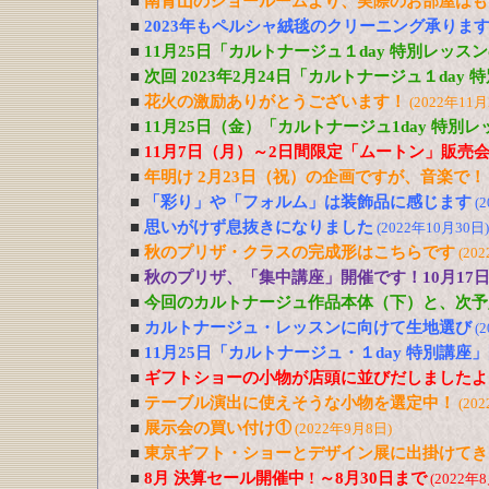
■
南青山のショールームより、実際のお部屋はも
■
2023年もペルシャ絨毯のクリーニング承りま
■
11月25日「カルトナージュ１day 特別レッス
■
次回 2023年2月24日「カルトナージュ１day
■
花火の激励ありがとうございます！
(2022年11月
■
11月25日（金）「カルトナージュ1day 特別
■
11月7日（月）～2日間限定「ムートン」販売
■
年明け 2月23日（祝）の企画ですが、音楽で！
■
「彩り」や「フォルム」は装飾品に感じます
(
■
思いがけず息抜きになりました
(2022年10月30日)
■
秋のプリザ・クラスの完成形はこちらです
(20
■
秋のプリザ、「集中講座」開催です！10月17日
■
今回のカルトナージュ作品本体（下）と、次予
■
カルトナージュ・レッスンに向けて生地選び
(
■
11月25日「カルトナージュ・１day 特別講座
■
ギフトショーの小物が店頭に並びだしましたよ
■
テーブル演出に使えそうな小物を選定中！
(20
■
展示会の買い付け①
(2022年9月8日)
■
東京ギフト・ショーとデザイン展に出掛けてき
■
8月 決算セール開催中 ! ～8月30日まで
(2022年