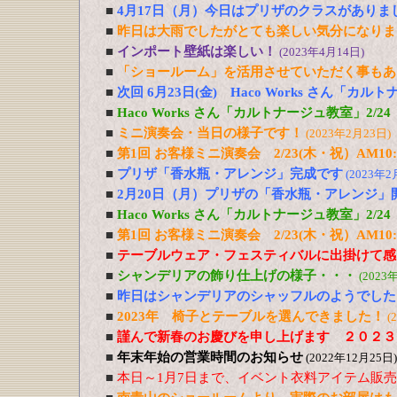
■
4月17日（月）今日はプリザのクラスがありま
■
昨日は大雨でしたがとても楽しい気分になりま
■
インポート壁紙は楽しい！
(2023年4月14日)
■
「ショールーム」を活用させていただく事もあ
■
次回 6月23日(金) Haco Works さん「カ
■
Haco Works さん「カルトナージュ教室」2/
■
ミニ演奏会・当日の様子です！
(2023年2月23日)
■
第1回 お客様ミニ演奏会 2/23(木・祝）AM10:0
■
プリザ「香水瓶・アレンジ」完成です
(2023年2
■
2月20日（月）プリザの「香水瓶・アレンジ」
■
Haco Works さん「カルトナージュ教室」2/24
■
第1回 お客様ミニ演奏会 2/23(木・祝）AM10:
■
テーブルウェア・フェスティバルに出掛けて感
■
シャンデリアの飾り仕上げの様子・・・
(2023
■
昨日はシャンデリアのシャッフルのようでした
■
2023年 椅子とテーブルを選んできました！
(
■
謹んで新春のお慶びを申し上げます ２０２３
■
年末年始の営業時間のお知らせ
(2022年12月25日)
■
本日～1月7日まで、イベント衣料アイテム販