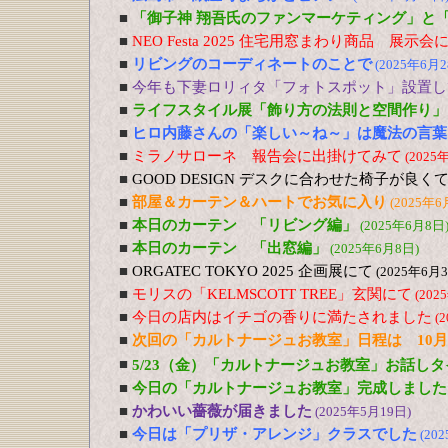
■
「御子神 翔吾氏のファンマーケティング」
■
NEO Festa 2025 住宅用窓まわり商品 展示会
■
リビングのコーディネートのことで
(2025年6月2
■
今年も下妻ロリィタ「フォトスポット」設置し
■
ライフスタイル展「飾り方の法則と空間作り
■
ヒロ内藤さんの「楽しい～ね～」は魔法の言葉
■
ミラノサローネ 報告会に出掛けてみて
(2025
■
GOOD DESIGN デスクに合わせた椅子が良
■
部屋＆カーテン＆ハートでお気に入り
(2025年6
■
本日のカーテン 「リビング編」
(2025年6月8日
■
本日のカーテン 「出窓編」
(2025年6月8日)
■
ORGATEC TOKYO 2025 企画展にて
(2025年6月
■
モリスの「KELMSCOTT TREE」玄関にて
(202
■
今日の店内はイチゴの香りに満たされました
(
■
次回の「カルトナージュお教室」日程は 10月
■
5/23（金）「カルトナージュお教室」お話しタ
■
今日の「カルトナージュお教室」完成しました
■
かわいい薔薇が届きました
(2025年5月19日)
■
今日は「プリザ・アレンジ」クラスでした
(20