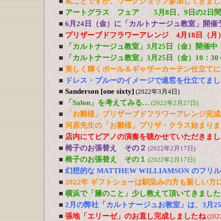
■
私ごとですが、ワークショップ参加してきまし
■
アートグラス フェア 5月8日、9日の2日
■
6月24日（金）に「カルトナージュ教室」開催
■
プリザーブドフラワーアレンジ 4月18日（月
■
「カルトナージュ教室」3月25日（金）開催中
■
「カルトナージュ教室」3月25日（金）10：3
■
美しく輝くポール＆ギャザーカーテン仕立てに
■
ドレス・ブルーのイメージで連窓を仕立てまし
■
Sanderson [one sixty]
(2022年3月4日)
■
「Salon」を考えてみる…
(2022年2月27日)
■
「お雛様」プリザーブドフラワーアレンジ完成
■
河原先生の「お雛様」プリザ・クラス始まりま
■
店内にてピアノの演奏を聴かせていただきまし
■
椅子のお張替え その２
(2022年2月17日)
■
椅子のお張替え その１
(2022年2月17日)
■
幻想的な MATTHEW WILLIAMSON のフ
■
2022年 ギフトショーは馴染みの方も新しい
■
横浜で「籐のこと」少し教えて頂いてきました
■
2月の弊社「カルトナージュお教室」は、3月2
■
張地「エリーゼ」のお直し完成しましたね
(20