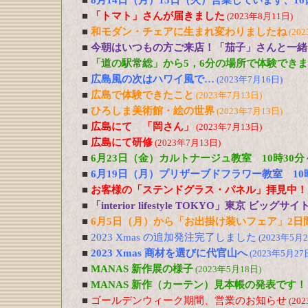
■
8月14日（月）15日（火）営業しています、1
■
「トマト」さんが届きました
(2023年8月11日)
■
和モダン・チェアに生まれ変わりましたね
(20
■
今朝はいつもの方ご来店！「茄子」さんと一緒
■
「道の駅常総」から5，6分の場所で体験でき
■
広島風の次はハワイ風で…
(2023年7月16日)
■
広島で体験できたこと
(2023年7月13日)
■
ひろしま美術館・絵の世界
(2023年7月13日)
■
広島にて 「岡さん」
(2023年7月13日)
■
広島にて研修
(2023年7月13日)
■
6月23日（金）カルトナージュ教室 10時30
■
6月19日（月）プリザーブドフラワー教室 1
■
お客様の「ステンドグラス・パネル」拝見中！
■
「interior lifestyle TOKYO」東京 ビ
■
6月5日（月）から「お出掛け装いフェア」2日
■
2023 Xmas の追加発注完了しました
(2023年5月2
■
2023 Xmas 商材を選びに代官山へ
(2023年5月27
■
MANAS 新作展の様子
(2023年5月18日)
■
MANAS 新作（カーテン）見本帳の発表です！
■
ゴールデンウィーク期間、営業のお知らせ
(20