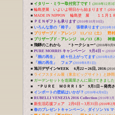
■
イタリー・ミラー取付完了です！
(2016年12月3日
■
輪島塗展 いよいよ明日から始まります！
(20
■
MADE IN NIPPON 輪島塗 展 １１
■
ＰＥＮギフトも承ります
(2016年10月10日)
■
いろんな形の「椅子」 張替承ります
(2016年1
■
プリザーブド・アレンジ 11／12（土） 野
■
プリザーブド・アレンジ 10／13（木） 神
■
飛騨のこれから “トークショー”
(2016年9月
■
PURE MORRIS キャンペーン 9月4日～
(201
■
「桐の再生」 続々仕上がってます
(2016年8月2
■
「桐の再生」 フェア
(2016年8月1日)
■
旭川デザインWEEK 6月22～26日, 2016
(201
■
ライフスタイル展（東京ビッグサイト）と静岡
■
ガーデンセットを造園屋さんに届けてきました
■
“ＰＵＲＥ ＭＯＲＲＩＳ” 9月1日～発売
■
インポートの壁紙はいかが？
(2016年4月9日)
■
RUBELLI VENEZIA 2016 Collection
(2016年3月
■
新生活応援フェア 2月6日～3月31日
(2016年2
■
春のプレゼントキャンペーン、ダイソン V6 