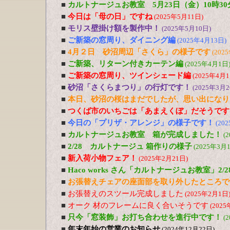
■
カルトナージュお教室 5月23日（金）10時30
■
今日は「母の日」ですね
(2025年5月11日)
■
モリス壁掛け額を製作中！
(2025年5月10日)
■
ご新築の窓周り、ダイニング編
(2025年4月13日)
■
4月２日 砂沼周辺「さくら」の様子です
(202
■
ご新築、リターン付きカーテン編
(2025年4月1日
■
ご新築の窓周り、ツインシェード編
(2025年4月1
■
砂沼「さくらまつり」の行灯です！
(2025年3月2
■
本日、砂沼の桜はまだでしたが、思い出になり
■
つくば市のいちごは「あまえくぼ」だそうです
■
今日の「プリザ・アレンジ」の様子です！
(20
■
カルトナージュお教室 箱が完成しました！
(
■
2/28 カルトナージュ 箱作りの様子
(2025年3月
■
新入荷小物フェア！
(2025年2月21日)
■
Haco works さん「カルトナージュお教室」2/28 
■
お張替えチェアの座面部を取り外したところで
■
お張替えのスツール完成しました
(2025年2月1日
■
オーク 材のフレームに良く合いそうです
(2025
■
只今「窓装飾」お打ち合わせを進行中です！
(
■
年末年始の営業のお知らせ
(2024年12月22日)