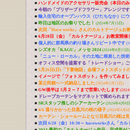
■
ハンドメイドのアクセサリー販売会（本日のみ
■
今朝の「プリザーブドフラワー」アレンジです
■
輸入住宅のオープンハウス（ひたちなか）にウ
■
昨日は地区のお祭りでした！
(2024年7月15日)
■
次回「Haco works」さんのカルトナージュお教
■
6月28日（金）「カルトナージュ」お教室開催
■
個人的に群馬県の釣り場さんリピート中です
(
■
シズオカ「KAGU」メッセ 2024
(2024年6月15日)
■
「ニュー・ローカル」その土地に根差した技術
■
オフィス空間を提案する「トレードショー」ご
■
5月26日(日)「下妻物語」会場フォトスポット
■
イメージで「フォトスポット」を作ってみまし
■
某公民館へ一式納品しました
(2024年5月12日)
■
GW後半は 5月２～７まで営業いたします
(202
■
ドレープカーテンをマグネットで留められます
■
SRスタッフ推しのシアーカーテン
(2024年4月6日
■
4/6 通りかかった目黒川の桜の様子
(2024年4月6
■
カーテン・ショールームとなり目黒川の桜は見
■
次回 6/28（金）10:30～ hacoworksさん
■
2024 最初の「カルトナージュ作品」完成形が