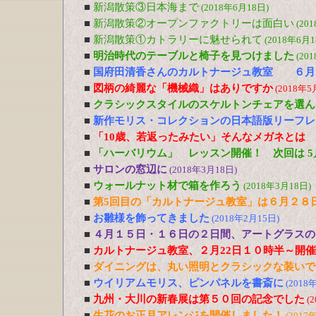
■
新潟散策③日本海まで
(2018年6月18日)
■
新潟散策②オープンファクトリーは面白い
(20
■
新潟散策①カトラリーに魅せられて
(2018年6月1
■
明治時代のテーブルと椅子を見つけました
(20
■
国府田清香さんのカルトナージュ教室 ６月
■
図柄の綺麗な「機械織」はありですか
(2018年5
■
クラシックスタイルのスケルトンチェアを選ん
■
新作モリス・コレクションの日本語版リーフ
■
「10歳、若返ったみたい」そんなメガネとは 4
■
「ハーバリウム」 レッスン開催！ 次回は 5
■
サロンの窓辺に
(2018年3月18日)
■
ウォールナット材で箱を作ろう
(2018年3月18日)
■
第5回目の「カルトナージュ教室」は６月２８
■
お雛様を飾ってきました
(2018年2月15日)
■
４月１５日・１６日の２日間、アートグラスの
■
カルトナージュ教室、２月22日１０時半～開
■
ダイニングは、丸い照明とクラシックな装いで
■
ウイリアムモリス、ピンパネルを書斎に
(2018
■
九州・大川の新春展は第５０回の記念でした
(
■
生花のお正月アレンジを開催しました！
(2017