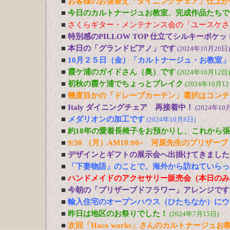
■
お客様のお張替え「ダイニングチェア」仕上が
■
今日のカルトナージュお教室、完成作品たちで
■
さくらギター・メンテナンス会の「ユースケさ
■
特別感のPILLOW TOP 仕立てシルキーポケ
■
本日の「グランドピアノ」です
(2024年10月20日)
■
10月２５日（金）「カルトナージュ・お教室
■
霞ケ浦のガイドさん（奥）です
(2024年10月12日)
■
初秋の霞ケ浦でちょっとブレイク
(2024年10月12
■
幾度目かの「ドレープカーテン」選択はコンテ
■
Italy ダイニングチェア 再接着中！
(2024年10
■
メダリオンの加工です
(2024年10月8日)
■
約18年の愛着長椅子をお預かりし、これから
■
9/30 （月）AM10:00~ 河原先生のプリ
■
デザインとギフトの展示会へ出掛けてきました
■
「下妻物語」のことで、海外から訪ねていらっ
■
ハンドメイドのアクセサリー販売会（本日のみ
■
今朝の「プリザーブドフラワー」アレンジです
■
輸入住宅のオープンハウス（ひたちなか）にウ
■
昨日は地区のお祭りでした！
(2024年7月15日)
■
次回「Haco works」さんのカルトナージュお教