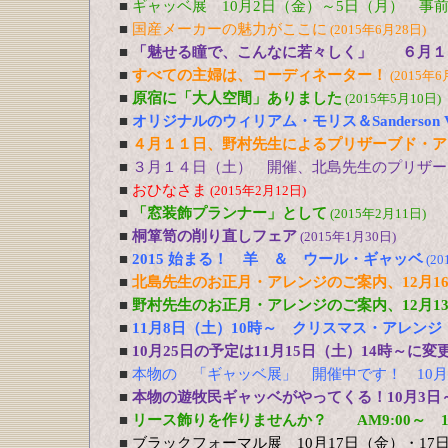
■
ギャッベ展 10月2日（金）～5日（月） 事
■
国産メーカーの魅力がここに
(2015年6月28日)
■
「魅せる瞳で、こんなに若々しく」 ６月１
■
すべての主婦は、コーディネーター！
(2015年6
■
原宿に「大人空間」ありました
(2015年5月10日)
■
オリジナルのウィリアム・モリス＆Sanderson Vin
■
４月１１日、野村先生によるプリザーブド・ア
■
３月１４日（土） 開催、北島先生のプリザー
■
おひなさま
(2015年2月12日)
■
「窓装飾プランナー」として
(2015年2月11日)
■
桐箪笥の削り直しフェア
(2015年1月30日)
■
2015 始まる！ 羊 ＆ ウール・ギャッベ
(20
■
北島先生のお正月・アレンジのご案内、12月16
■
野村先生のお正月・アレンジのご案内、12月13
■
11月8日（土）10時～ クリスマス・アレン
■
10月25日の予定は11月15日（土）14時～に
■
本物の 「ギャッベ展」 開催中です！ 10月
■
本物の遊牧民ギャッベがやってくる！10月3日
■
リース飾りを作りませんか？ AM9:00～ 1
■
ブラックフォーマル展 10月17日（金）・17