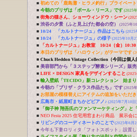
■
初めての「鹿島灘・ヒラメ釣行」プライベート
■
今朝のプリザは「ボール・リース」です
(2025
■
街角の猫さん、ショーウィンドウ・シーン
(20
■
渋谷の夕景（ふと見上げた都会の空）
(2025年1
■
10/24 「カルトナージュ」作品はこちら
(202
■
10/24 「カルトナージュ」の様子
(2025年10月2
■
「カルトナージュ」お教室 10/24（金）10:30
■
本日のプリザは「ハロウィン」がテーマです
(
■
Chuck Heddon Vintage Collection（今
■
美容部門から「３ステップ酵素シリーズ」販売
■
LIFE × DESIGN 家具をデザインすること
(202
■
輸入壁紙「TECIDO」新コレクション 始ま
■
今朝の「プリザ・クラス作品たち」です
(2025
■
お部屋の模様替えにアイテムの追加をいただき
■
広島市・紙屋町まちかどピアノ♪
(2025年7月10日
■
「御子神 翔吾氏のファンマーケティング」
■
NEO Festa 2025 住宅用窓まわり商品 展示会
■
リビングのコーディネートのことで
(2025年6月2
■
今年も下妻ロリィタ「フォトスポット」設置し
■
ライフスタイル展「飾り方の法則と空間作り