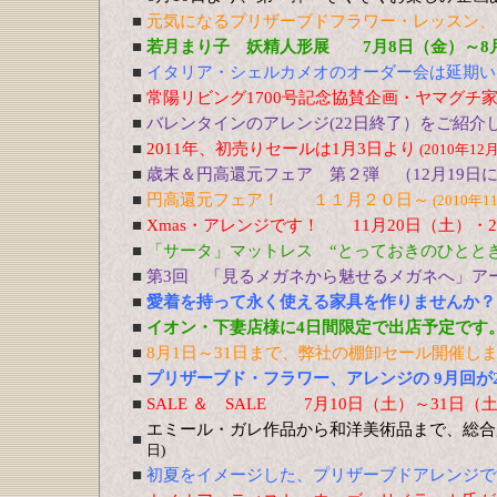
■
元気になるプリザーブドフラワー・レッスン、5
■
若月まり子 妖精人形展 7月8日（金）～8
■
イタリア・シェルカメオのオーダー会は延期い
■
常陽リビング1700号記念協賛企画・ヤマグチ
■
バレンタインのアレンジ(22日終了）をご紹介
■
2011年、初売りセールは1月3日より
(2010年12
■
歳末＆円高還元フェア 第２弾 （12月19日
■
円高還元フェア！ １１月２０日～
(2010年1
■
Xmas・アレンジです！ 11月20日（土）・
■
「サータ」マットレス “とっておきのひととき
■
第3回 「見るメガネから魅せるメガネへ」アー
■
愛着を持って永く使える家具を作りませんか？ 
■
イオン・下妻店様に4日間限定で出店予定です。9
■
8月1日～31日まで、弊社の棚卸セール開催し
■
プリザーブド・フラワー、アレンジの 9月回が
■
SALE ＆ SALE 7月10日（土）～31日（
エミール・ガレ作品から和洋美術品まで、総合
■
日)
■
初夏をイメージした、プリザーブドアレンジで