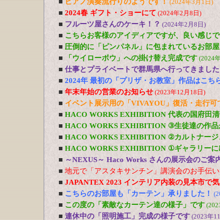
■
ピアノ演奏流行りのようです！
(2024年3月1日)
■
2024春 ギフト・ショーにて
(2024年2月8日)
■
フルーツ屋さんのケーキ！？
(2024年2月8日)
■
こちらお客様のアイディアですが、良い感じで
■
圧倒的に「ピンパネル」に包まれているお部屋
■
「ウイローボウ」への掛け替え完成です
(2024
■
仕事とプライベートで群馬県へ行ってきました
■
2024年 最初の「プリザ・お教室」作品はこち
■
年末年始の営業のお知らせ
(2023年12月18日)
■
イベント展示用の「VIVAYOU」復活・走行
■
HACO WORKS EXHIBITION 代表の国府
■
HACO WORKS EXHIBITION ③生徒達の
■
HACO WORKS EXHIBITION ②カルトナ
■
HACO WORKS EXHIBITION ①ギャラリ
■
～NEXUS～ Haco Works さんの展示会のご
■
地元で「アスタキサンチン」講演会のお手伝い
■
JAPANTEX 2023 インテリア内装の見本市
■
こちらのお部屋も「カーテン」承りました！
(
■
この度の「素敵なカーテン達の様子」です
(20
■
連休中の「照明施工」完成の様子です
(2023年1