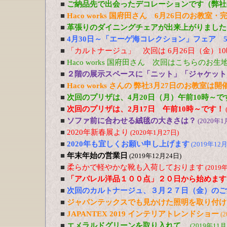
■
ご納品先で出会ったデコレーションです（弊社
■
Haco works 国府田さん 6月26日のお教室
■
革張りのダイニングチェアが出来上がりました
■
4月30日～「エーゲ海コレクション」フェア 5
■
「カルトナージュ」 次回は 6月26日（金）1
■
Haco works 国府田さん 次回はこちらのお
■
２階の展示スペースに「ニット」「ジャケット
■
Haco works さんの 弊社3月27日のお教室は
■
次回のプリザは、4月20日（月）午前10時～で
■
次回のプリザは、2月17日 午前10時～です！
■
ソファ前に合わせる絨毯の大きさは？
(2020年1
■
2020年新春展より
(2020年1月27日)
■
2020年も宜しくお願い申し上げます
(2019年12月
■
年末年始の営業日
(2019年12月24日)
■
柔らかで軽やかな靴も入荷しております
(2019
■
「アパレル洋品１００点」２０日から始めます
■
次回のカルトナージュ、３月２７日（金）のご
■
ジャパンテックスでも見かけた照明を取り付け
■
JAPANTEX 2019 インテリアトレンドショー
(
■
エメラルドグリーンを取り入れて…
(2019年11月