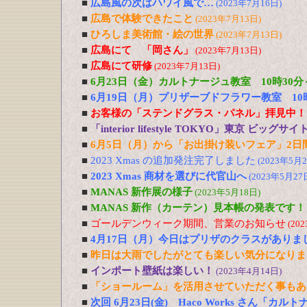
■
広島風の次はハワイ風で…
(2023年7月16日)
■
広島で体験できたこと
(2023年7月13日)
■
ひろしま美術館・絵の世界
(2023年7月13日)
■
広島にて 「岡さん」
(2023年7月13日)
■
広島にて研修
(2023年7月13日)
■
6月23日（金）カルトナージュ教室 10時30
■
6月19日（月）プリザーブドフラワー教室 1
■
お客様の「ステンドグラス・パネル」拝見中！
■
「interior lifestyle TOKYO」東京 ビ
■
6月5日（月）から「お出掛け装いフェア」2日
■
2023 Xmas の追加発注完了しました
(2023年5月2
■
2023 Xmas 商材を選びに代官山へ
(2023年5月27
■
MANAS 新作展の様子
(2023年5月18日)
■
MANAS 新作（カーテン）見本帳の発表です！
■
ゴールデンウィーク期間、営業のお知らせ
(20
■
4月17日（月）今日はプリザのクラスがありま
■
昨日は大雨でしたがとても楽しい気分になりま
■
インポート壁紙は楽しい！
(2023年4月14日)
■
「ショールーム」を活用させていただく事もあ
■
次回 6月23日(金) Haco Works さん「カ