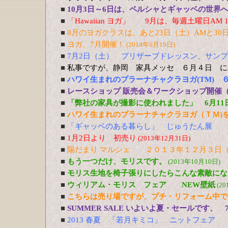
■
10月3日～6日は、ペルシャとギャッベの世界
■
「Hawaiian ヨガ」 9月は、毎週土曜日AM 10
■
8月のヨガクラスは、あと23日（土）AMと30
■
ヨガ、7月開催！
(2014年6月19日)
■
7月2日（土） プリザーブドレッスン、サン
■
私事ですが、静岡 家具メッセ ６月４日 に
■
ハワイ生まれのプラーナチャクラヨガ(TM) 
■
レースショップ 販売会＆ワークショップ開催（3
■
「弊社の家具が撮影に使われました」 6月11
■
ハワイ生まれのプラーナチャクラヨガ（ＴＭ)を
■
「ギャッベのある暮らし」 じゅうたん展 
■
1月2日より 初売り
(2013年12月31日)
■
陽だまり マルシェ ２０１３年１２月３日（
■
もう一つだけ、モリスです。
(2013年10月10日)
■
モリス生地を椅子張りにしたらこんな素敵にな
■
ウィリアム・モリス フェア NEW壁紙
(20
■
こちらは売り場ですが、プチ・リフォーム中で
■
SUMMER SALE いよいよ夏・セールです、 
■
2013 春夏 「若月キミコ」 ニットフェア