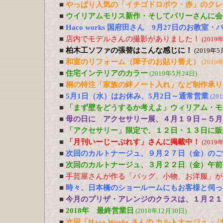
■
やっぱり人気の「イチゴドロボウ・赤」のクレ
■
ウイリアムモリス新作・そしてパリーさんに会
■
Haco works 国府田さん 9月27日のお教室
■
店内でモデルさんの撮影がありました！
(2019
■
柏木工ソファの張替はこんな感じに！
(2019年5
■
和室のリフォーム（障子のお貼り替え）
(2019
■
住宅インテリアのカラー
(2019年5月24日)
■
桐の特注「家族の絆ノート入れ」など制作承り
■
5月1日（水）はお休み、5月2日～通常営業
(20
■
「まず壁をどうするか考えよ」ウィリアム・モ
■
母の日に アクセサリー展、４月１９日～５月
■
「アクセサリー」限定で、１２日・１３日に販
■
「月刊いーじーぷれす」さんに掲載中！
(2019
■
次回のカルトナージュ、９月２７日（金）のご
■
次回のカルトナージュ、３月２２日（金）午前
■
手芸屋さんが作る「バッグ、小物、お洋服」が
■
時々、日本橋のショールームにもお客様と伺っ
■
今月のプリザ・アレンジのクラスは、１月２１
■
2018年 最終営業日
(2018年12月30日)
■
次回「Haco Works さんの カルトナージュ