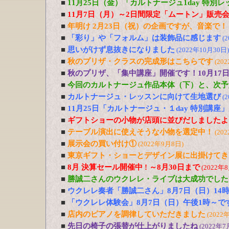
■
11月25日（金）「カルトナージュ1day 特別
■
11月7日（月）～2日間限定「ムートン」販売
■
年明け 2月23日（祝）の企画ですが、音楽で！
■
「彩り」や「フォルム」は装飾品に感じます
(
■
思いがけず息抜きになりました
(2022年10月30日)
■
秋のプリザ・クラスの完成形はこちらです
(20
■
秋のプリザ、「集中講座」開催です！10月17日
■
今回のカルトナージュ作品本体（下）と、次予
■
カルトナージュ・レッスンに向けて生地選び
(
■
11月25日「カルトナージュ・１day 特別講座
■
ギフトショーの小物が店頭に並びだしましたよ
■
テーブル演出に使えそうな小物を選定中！
(20
■
展示会の買い付け①
(2022年9月8日)
■
東京ギフト・ショーとデザイン展に出掛けてき
■
8月 決算セール開催中 ! ～8月30日まで
(2022年
■
勝誠二さんのウクレレ・ライブは大成功でした
■
ウクレレ奏者「勝誠二さん」8月7日（日）14
■
「ウクレレ体験会」8月7日（日）午後1時～で
■
店内のピアノを調律していただきました
(2022
■
先日の椅子の張替が仕上がりましたね
(2022年7