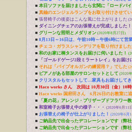
■
本日ソファを届けましたら玄関に「ロードバイ
■
真鍮のエンジェルランプをお取り付けさせてい
■
張替椅子の後姿はこんな風に仕上がりました
(
■
ダイニングチェアのお張替えが完成しました！
■
グリーンな照明とメダリオン
(2020年8月27日)
■
8月13日～16日は、午前10時～午後6時にて営
■
チェコ・ガラスシャンデリアを取り付けました
■
和のお家に桐タンスをお届けに伺いました！
(
■
「ゴールドゲージ2段ミラートレイ」をお届け
■
それは「パイプオルガンの練習用？」でした
(
■
ピアノがある部屋のサロンセットとして
(2020
■
クリスタルもセットして…家具もお届けしてき
■
Haco works さん 次回は 10月30日（金）1
■
Haco works 国府田さん 6月26日のお教室
■
「夏の花」アレンジ・プリザーブドフラワー教室
■
和室椅子お張替え中の様子・・・
(2020年6月11日
■
お張替えの椅子が仕上がりました！
(2020年6月1
■
ご納品先で出会ったデコレーションです（弊社
■
ご納品先で出会ったデコレーションです（弊社