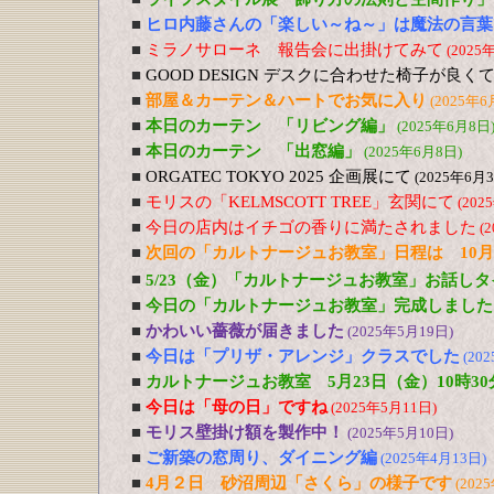
■
ヒロ内藤さんの「楽しい～ね～」は魔法の言葉
■
ミラノサローネ 報告会に出掛けてみて
(2025
■
GOOD DESIGN デスクに合わせた椅子が良
■
部屋＆カーテン＆ハートでお気に入り
(2025年6
■
本日のカーテン 「リビング編」
(2025年6月8日
■
本日のカーテン 「出窓編」
(2025年6月8日)
■
ORGATEC TOKYO 2025 企画展にて
(2025年6月
■
モリスの「KELMSCOTT TREE」玄関にて
(202
■
今日の店内はイチゴの香りに満たされました
(
■
次回の「カルトナージュお教室」日程は 10月
■
5/23（金）「カルトナージュお教室」お話しタ
■
今日の「カルトナージュお教室」完成しました
■
かわいい薔薇が届きました
(2025年5月19日)
■
今日は「プリザ・アレンジ」クラスでした
(20
■
カルトナージュお教室 5月23日（金）10時30
■
今日は「母の日」ですね
(2025年5月11日)
■
モリス壁掛け額を製作中！
(2025年5月10日)
■
ご新築の窓周り、ダイニング編
(2025年4月13日)
■
4月２日 砂沼周辺「さくら」の様子です
(202