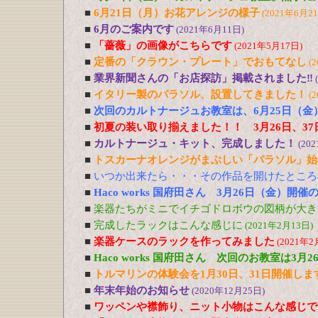
■
6月21日（月）お花アレンジの様子
(2021年6月2
■
6月のご案内です
(2021年6月11日)
■
「薔薇」の画像がこちらです
(2021年5月17日)
■
定番の「クラウン・プレート」でおもてなし
(
■
業界新聞さんの「お店探訪」掲載されました‼
■
イタリー製のパラソル、設置してきました！
(
■
次回のカルトナージュお教室は、6月25日（金
■
初夏の装い取り揃えました！！ 3月26日、37
■
カルトナージュ・キット、完成しました！
(20
■
トスカーナオレンジがまぶしい「パラソル」始
■
いつか出来たら・・・その作品を開けたところ
■
Haco works 国府田さん 3月26日（金）開
■
楽器たちがミニでイチゴドロボウの図柄が大き
■
完成したラックはこんな感じに
(2021年2月13日)
■
楽器ケースのラックを作ってみました
(2021年2
■
Haco works 国府田さん 次回のお教室は3
■
トルマリンの体験会を1月30日、31日開催しま
■
年末年始のお知らせ
(2020年12月25日)
■
ワッペンや襟飾り、ニット小物はこんな感じで