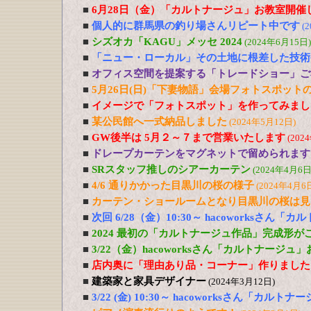
■
6月28日（金）「カルトナージュ」お教室開催
■
個人的に群馬県の釣り場さんリピート中です
(
■
シズオカ「KAGU」メッセ 2024
(2024年6月15日)
■
「ニュー・ローカル」その土地に根差した技術
■
オフィス空間を提案する「トレードショー」ご
■
5月26日(日)「下妻物語」会場フォトスポット
■
イメージで「フォトスポット」を作ってみまし
■
某公民館へ一式納品しました
(2024年5月12日)
■
GW後半は 5月２～７まで営業いたします
(202
■
ドレープカーテンをマグネットで留められます
■
SRスタッフ推しのシアーカーテン
(2024年4月6日
■
4/6 通りかかった目黒川の桜の様子
(2024年4月6
■
カーテン・ショールームとなり目黒川の桜は見
■
次回 6/28（金）10:30～ hacoworksさん
■
2024 最初の「カルトナージュ作品」完成形が
■
3/22（金）hacoworksさん「カルトナージュ
■
店内奥に「理由あり品・コーナー」作りました
■
建築家と家具デザイナー
(2024年3月12日)
■
3/22 (金) 10:30～ hacoworksさん「カル