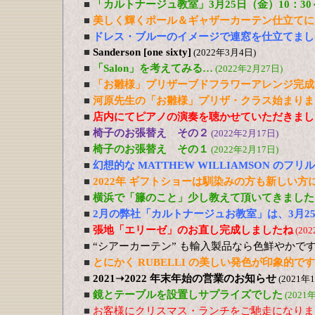
■
「カルトナージュ教室」3月25日（金）10：3
■
美しく輝くポール＆ギャザーカーテン仕立てに
■
ドレス・ブルーのイメージで連窓を仕立てまし
■
Sanderson [one sixty]
(2022年3月4日)
■
「Salon」を考えてみる…
(2022年2月27日)
■
「お雛様」プリザーブドフラワーアレンジ完成
■
河原先生の「お雛様」プリザ・クラス始まりま
■
店内にてピアノの演奏を聴かせていただきまし
■
椅子のお張替え その２
(2022年2月17日)
■
椅子のお張替え その１
(2022年2月17日)
■
幻想的な MATTHEW WILLIAMSON のフ
■
2022年 ギフトショーは馴染みの方も新しい
■
横浜で「籐のこと」少し教えて頂いてきました
■
2月の弊社「カルトナージュお教室」は、3月2
■
張地「エリーゼ」のお直し完成しましたね
(20
■
“シアーカーテン” も輸入製品なら色鮮やかで
■
とにかく RUBELLI の美しい発色が印象的です
■
2021➝2022 年末年始の営業のお知らせ
(2021年
■
鏡とテーブルを設置しサプライズでした
(2021
■
お客様にクリスマス・ランチをご馳走になりま