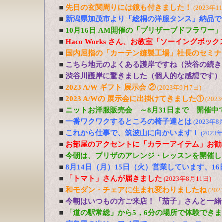
■
先日の玄関周りには鏡も付きました！
(2023年1
■
新潟県加茂市より「総桐の洋服タンス」納品で
■
10月16日 AM開催の「プリザーブドフラワー
■
Haco Works さん、お教室「ソーイングボッ
■
国内屈指の「カーテン縫製工場」社長のセミナ
■
こちら地元のよくある護岸ですね（渋谷の続き
■
渋谷川護岸に驚きました（個人的な感想です）
■
2023 A/W ギフト 展示会 ②
(2023年9月7日)
■
2023 A/Wの 展示会に出掛けてきました①
(202
■
ニットお洋服販売会 ～8月31日まで 開催中
■
一番ワクワクするところの椅子達とは
(2023年8
■
これから仕事で、筑波山に向かいます！
(2023
■
お部屋のアクセントに「カラーアイテム」お勧
■
今朝は、プリザのアレンジ・レッスンを開催し
■
8月14日（月）15日（火）営業しています、1
■
「トマト」さんが届きました
(2023年8月11日)
■
和モダン・チェアに生まれ変わりましたね
(20
■
今朝はいつもの方ご来店！「茄子」さんと一緒
■
「道の駅常総」から5，6分の場所で体験でき