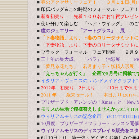
■
春のアクセサリーフェア！ ３月１１日(月)、
■
印伝バッグ＆この時期のフォーマル・フェア！
■
新春初売り 先着１００名にお年賀
■
使い分けて楽しむ 「ヘア・ウイッグ」 の
■
瞳のジュエリー 「アートグラス」 展 1
■
「下妻物語」より、下妻のロリータサミットに
■
「下妻物語」より、下妻のロリータサミットに
■
ブラック フォーマル フェア開催 ９月９
■
三十年の集大成、 「バラ」 油彩展 PREV
■
「夢見る花たち」 若月まり子・妖精人形展 5
■
「えっちゃんが行く」 企画で5月号に掲載で
■
イタリア・ヴェニスの“ハンドメイドクラフト”
■
2012年 初売り 2日より （10日まで休
■
2011 年 歳末セール！ 本日より
(2011年
■
プリザーブド・アレンジの「Xmas」と「New Y
■
モリスの生地で模様替えしませんか
(2011年11月
■
ウィリアムモリスの記念企画
(2011年10月22日)
■
10月度 プリザーブドフラワー・レッスン開
■
ウィリアムモリスのディスプレイ＆販売をスター
■
6月10日より、第一弾～ぞくぞくお楽しみ企画