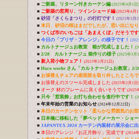
■
ご新築、リターン付きカーテン編
(2025年4月1日
■
ご新築の窓周り、ツインシェード編
(2025年4月1
■
砂沼「さくらまつり」の行灯です！
(2025年3月2
■
本日、砂沼の桜はまだでしたが、思い出になり
■
つくば市のいちごは「あまえくぼ」だそうです
■
今日の「プリザ・アレンジ」の様子です！
(20
■
カルトナージュお教室 箱が完成しました！
(
■
2/28 カルトナージュ 箱作りの様子
(2025年3月
■
新入荷小物フェア！
(2025年2月21日)
■
Haco works さん「カルトナージュお教室」2/28 
■
お張替えチェアの座面部を取り外したところで
■
お張替えのスツール完成しました
(2025年2月1日
■
オーク 材のフレームに良く合いそうです
(2025
■
只今「窓装飾」お打ち合わせを進行中です！
(
■
年末年始の営業のお知らせ
(2024年12月22日)
■
本日のカーテンセット「柔らかな雰囲気のお部
■
日本橋に移転した「夢ベッドメーカー・ショー
■
JAPANTEX 2024 カーテン内装材の展示会
■
本日のアレンジ「お正月飾り」完成です
(2024