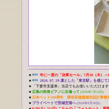
■
年に一度の「決算セール」7月30（木）～
■
2026. 07. 29 凛とした「東京駅」を感じ
■
「下妻市支援券」当店でもお使いいただけます
■
広島の街角ピアノに出逢って
(2026年7月16日)
■
日本ベッド100周年 隈研吾建築都市設計事務
■
プライベートで茨城空港へ
(2026年6月30日)
■
6/20(土), 21(日) こちらの「 フォトセット」