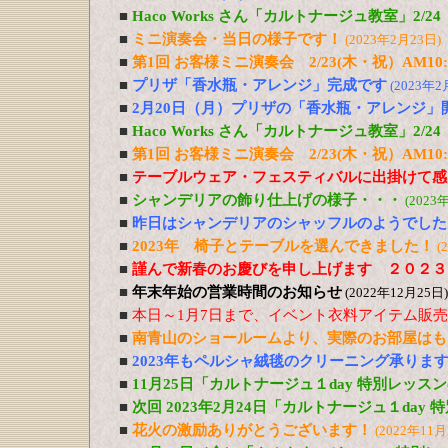
■
Haco Works さん「カルトナージュ教室」2/
■
ミニ演奏会・当日の様子です！
(2023年2月23日)
■
第1回 お客様ミニ演奏会 2/23(木・祝）AM10:0
■
プリザ「香水瓶・アレンジ」完成です
(2023年2
■
2月20日（月）プリザの「香水瓶・アレンジ」
■
Haco Works さん「カルトナージュ教室」2/24
■
第1回 お客様ミニ演奏会 2/23(木・祝）AM10:
■
テーブルウェア・フェスティバルに出掛けて感
■
シャンデリアの飾り仕上げの様子・・・
(2023
■
昨日はシャンデリアのシャッフルのようでした
■
2023年 椅子とテーブルを選んできました！
(
■
謹んで新春のお慶びを申し上げます ２０２３
■
年末年始の営業時間のお知らせ
(2022年12月25日)
■
本日～1月7日まで、イベント衣料アイテム販
■
南青山のショールームより、実際のお部屋はも
■
2023年もペルシャ絨毯のクリーニング承りま
■
11月25日「カルトナージュ１day 特別レッス
■
次回 2023年2月24日「カルトナージュ１day
■
花火の激励ありがとうございます！
(2022年11月