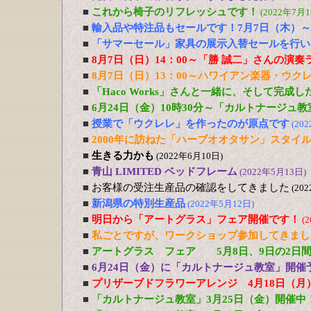
■
これから椅子のリフレッシュです！
(2022年7月1
■
輸入品や特注品もセールです！7月7日（木）～
■
「サマーセール」家具の展示入替セールを行い
■
8月7日（日）14：00～「勝 誠二」さんの演
■
8月7日（日）13：00～ハワイアン楽器・ウ
■
「Haco Works」さんと一緒に、そして完成
■
6月24日（金）10時30分～「カルトナージュ
■
授業で「ウクレレ」を作ったのが原点です
(20
■
2000年に訪ねた「ハーブオオタサン」スタイ
■
生きる力かも
(2022年6月10日)
■
青山 LIMITED ベッドフレーム
(2022年5月13日)
■
お客様の受注生産品の確認をしてきました
(20
■
新潟県の特別生産品
(2022年5月12日)
■
明日から「アートグラス」フェア開催です！
(
■
私ごとですが、ワークショップ参加してきまし
■
アートグラス フェア 5月8日、9日の2日
■
6月24日（金）に「カルトナージュ教室」開催
■
プリザーブドフラワーアレンジ 4月18日（月
■
「カルトナージュ教室」3月25日（金）開催中