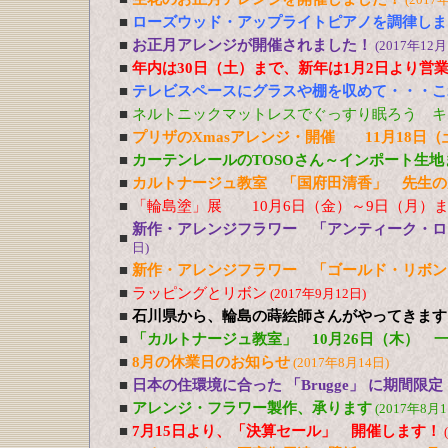
■
ローズウッド・アップライトピアノを調律しま
■
お正月アレンジが開催されました！
(2017年12月
■
年内は30日（土）まで、新年は1月2日より営
■
テレビスペースにグラスや棚を収めて・・・こ
■
ネルトニックマットレスでぐっすり眠ろう キ
■
プリザのXmasアレンジ・開催 11月18日（
■
カーテンレールのTOSOさん～インポート生地
■
カルトナージュ教室 「国府田清香」 先生の
■
「輪島塗」展 10月6日（金）～9日（月）ま
新作・アレンジフラワー 「アンティーク・
■
日)
■
新作・アレンジフラワー 「ゴールド・リボ
■
ラッピングとリボン
(2017年9月12日)
■
石川県から、輪島の蒔絵師さんがやってきます！ 10/
■
「カルトナージュ教室」 10月26日（木） 
■
8月の休業日のお知らせ
(2017年8月14日)
■
日本の住環境に合った 「Brugge」 に期間限
■
アレンジ・フラワー製作、承ります
(2017年8月1
■
7月15日より、「決算セール」 開催します！