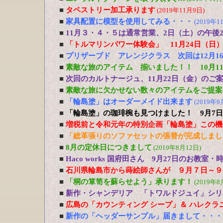
■
タペストリー加工承ります
(2019年11月9日)
■
家具配置に模型を使用してみる・・・
(2019年1
■
11月３・４・５は通常営業、2日（土）の午後
■
「トルマリンパワー体験会」 11月24日（日
■
プリザーブド アレンジクラス 次回は12月1
■
素敵な旅のアイテム 揃いました！！ 10月11
■
次回のカルトナージュ、11月22日（金）のご
■
素敵な旅に欠かせない数々のアイテムをご提案！
■
「輪島塗」はオーダーメイド出来ます
(2019年9
■
「輪島塗」の珈琲椀も見つけました！ 9月7日
■
増税前と令和元年の特別企画「輪島塗」この機
■
「総革張りのソファセットの張替が完成しまし
■
8月の定休日につきまして
(2019年8月12日)
■
Haco works 国府田さん 9月27日のお教
■
石川県輪島市から蒔絵師さんが ９月７日～９
■
「桐の箪笥を蘇らせよう」承ります！
(2019年8
■
新作・シャンデリア 「トワルドジュイ」シリ
■
広島の「カウンティング シープ」＆ ハレクラ
■
新作の「ヘッダーサンプル」届きまして・・・