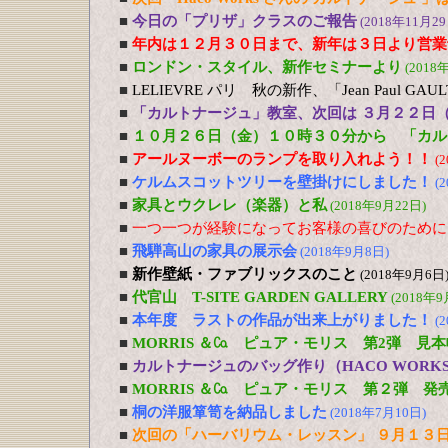
■
今日の「プリザ」クラスのご報告
(2018年11月29
■
年内は１２月３０日まで、新年は３日より営業
■
ロンドン・スタイル、新作セミナーより
(2018
■
LELIEVRE パリ 秋の新作、「Jean Paul G
■
「カルトナージュ」教室、次回は ３月２２日
■
１０月２６日（金）１０時３０分から 「カル
■
アールヌーボーのランプを取り入れよう！！
(
■
ケルムスコットツリーを壁掛けにしました！
(
■
家具とウクレレ（楽器）と私
(2018年9月22日)
■
一つ一つが経験になってお客様の喜びのために
■
飛騨高山の家具の展示会
(2018年9月8日)
■
新作壁紙・ファブリックスのこと
(2018年9月6日
■
代官山 T-SITE GARDEN GALLERY
(2018年9
■
本年度 ラストの作品が出来上がりました！
(
■
MORRIS ＆㏇ ピュア・モリス 第2弾 見
■
カルトナージュのバッグ作り（HACO WOR
■
MORRIS ＆㏇ ピュア・モリス 第２弾 発
■
桐の洋服箪笥を納品しました
(2018年7月10日)
■
次回の「ハーバリウム・レッスン」 ９月１３