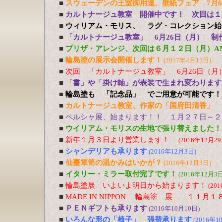
■
スウェーデンの王室御用達、壁紙フェア 7月
■
カルトナージュ教室 開催中です！ 次回は１
■
ウィリアム・モリス、 ラグ・コレクション始
■
「カルトナージュ教室」 6月26日（月） 制
■
プリザ・アレンジ、次回は６月１２日（月）A
■
輪島塗の展示会開催します！
(2017年4月15日)
■
次回 「カルトナージュ教室」 6月26日（月
■
「書」や「掛け軸」が表装で生まれ変わります
■
輪島塗も 「記念品」 でご用意が可能です！
■
カルトナージュ教室、作家の「国府田清香」 
■
ペルシャ展、始まります！！ １月２７日～２
■
ウイリアム・モリスの生地で張り替えました！
■
新年１月３日より営業します！
(2016年12月29
■
シャンデリアも承ります
(2016年12月3日)
■
仙臺箪笥の温かみはいかが？
(2016年12月3日)
■
イタリー・ミラー取付完了です！
(2016年12月3日
■
輪島塗展 いよいよ明日から始まります！
(20
■
MADE IN NIPPON 輪島塗 展 １１
■
ＰＥＮギフトも承ります
(2016年10月10日)
■
いろんな形の「椅子」 張替承ります
(2016年1