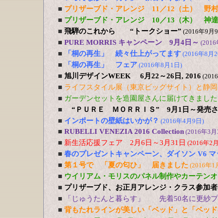
■
プリザーブド・アレンジ 11／12（土） 野
■
プリザーブド・アレンジ 10／13（木） 神
■
飛騨のこれから “トークショー”
(2016年9月
■
PURE MORRIS キャンペーン 9月4日～
(201
■
「桐の再生」 続々仕上がってます
(2016年8月2
■
「桐の再生」 フェア
(2016年8月1日)
■
旭川デザインWEEK 6月22～26日, 2016
(201
■
ライフスタイル展（東京ビッグサイト）と静岡
■
ガーデンセットを造園屋さんに届けてきました
■
“ＰＵＲＥ ＭＯＲＲＩＳ” 9月1日～発売
■
インポートの壁紙はいかが？
(2016年4月9日)
■
RUBELLI VENEZIA 2016 Collection
(2016年3月
■
新生活応援フェア 2月6日～3月31日
(2016年2
■
春のプレゼントキャンペーン、ダイソン V6 
■
第１号で 「夏の匂ひ」 届きました
(2016年1
■
ウイリアム・モリスのパネル制作やカーテンオ
■
プリザーブド、お正月アレンジ・クラス参加者募
■
「じゅうたんと暮らす」 先着50名に更紗プレ
■
背もたれラインが美しい「ベッド」と「ベッド