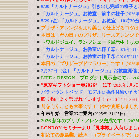
■
5/29「カルトナージュ」引き出し完成の様子と
■
「カルトナージュ」お教室 前半の様子
(2026
■
5/29 (金) 「カルトナージュ」お教室 10時30
■
プリザ・アレンジをより美しく仕上げるコツは
■
本日は「母の日」のプリザ、リースアレンジで
■
トワルドジュイ、ランプシェード展示中！
(20
■
「カルトナージュ」お教室の様子②
(2026年2月2
■
「カルトナージュ」お教室の様子①
(2026年2月2
■
本日の「プリザーブドフラワー」です！
(2026
■
2月27日（金）「カルトナージュ」お教室開催
■
LIFE × DESIGN プロダクト展示会にて
(202
■
”東京ギフトショー春2026” にて
(2026年2月6日
■
パラマウントベッド・モデルC 操作体験いた
■
贈り物によく選ばれています！
(2026年1月18日)
■
前を向くことも大事です！（やや克服しました
■
年末年始 営業のご案内
(2025年12月25日)
■
2026 新年のプリザ・アレンジ完成です！
(202
■
LONDON セミナーより「見本帳」入荷しまし
■
初めての鹿島灘、続き （プライベートで）
(