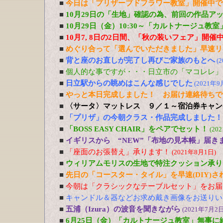
■
今日は「プリザーブドフラワー教室」開催中で
■
10月29日の「生地」確認の為、前回の作品ア
■
10月29日（金）10:30～「カルトナージュ教
■
10月7, 8日の2日間、「秋の装いフェア」開催
■
めぐり合って「選んでいただきました」早速リ
■
背と座のお直しが完了し再びご家族のもとへ
(
■
個人的な事ですが・・・日立市の「マコレレ」
■
日立駅からの眺めはこんな感じでした
(2021年9
■
やっと本日完成しました！ お届け連絡待ちで
■
〈サータ〉マットレス ９／１～宿泊券キャン
■
「プリザ」の今朝クラス・作品完成しました！
■
「BOSS EASY CHAIR」をペアでセット！
(20
■
イギリスから “NEW”「布地の見本帳」届き
■
「座面のお張替え」承ります！
(2021年8月1日)
■
ウィリアムモリスの生地で特注クッション承り
■
先日の「コースター・タイル」を早速(DIY)
■
今朝は「クラシックなテーブルセット」をお届
■
キャンドル＆器などお求め戴き画像をお送りい
■
五浦（Izura）の波音を聞きながら
(2021年7月2日
■
6月25日（金）「カルトナージュ教室」無事に