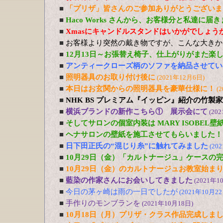
■
「プリザ」皆さんのご参加ありがとうございま
■
Haco Works さんから、お客様分と私達に届
■
Xmasにキャンドルスタンドはいかがでしょう
■
お客様より突然の戴き物ですが、こんな大きか
■
12月13日～お張替え椅子、仕上がりがまた楽
■
アンティークローズ柄のソファを納品させてい
■
照明器具のお取り付け後に
(2021年12月6日)
■
本日はお玄関からの照明器具を豪華仕様に！
(
■
NHK BS プレミアム『イッピン』紹介の竹製
■
横浜ブランドの新作こちら① 展示会にて
(20
■
そしてサロンの個室内装は MARY ISOBEL壁
■
ヘナサロンの壁紙を施工させてもらいました！
■
日下田正氏の“混じり糸”に触れてみました
(20
■
10月29日（金）「カルトナージュ」ケースの
■
10月29日（金）のカルトナージュお教室始ま
■
藍染の作家さんにお会いしてきました
(2021年1
■
今日の茅ヶ崎は雨の一日でしたが
(2021年10月22
■
手作りのモンブランを
(2021年10月18日)
■
10月18日（月）プリザ・クラス作品完成しま