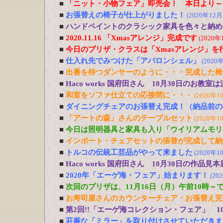
■
「ニット・小物フェア」即売会！ 本日より～
■
お張替えの椅子が仕上がりました！
(2020年12月
■
ハンドペイントのクラシック家具を色々と納め
■
2020.11.16 「Xmasアレンジ」完成です
(2020年
■
今日のプリザ・クラスは「Xmasアレンジ」を
■
仕入れ先でみつけた「アバロンシェル」
(2020
■
出番を待つダンサーのように・・・完成した椅
■
Haco works 国府田さん 10月30日のお
■
和室をソファ仕立ての応接間に・・・
(2020年1
■
ダイニングチェアのお張替え完成！（納品前の
■
「アートの森」さんのテーブルセット
(2020年1
■
今日は照明器具と家具も入り「ウイリアムモリ
■
インポート・チェアセットの張替が完成して納
■
トルコの伝統工芸品がやって来ました
(2020年1
■
Haco works 国府田さん 10月30日の作品見
■
2020年「エーゲ海・フェア」始まります！
(20
■
次回のプリザは、11月16日（月）午前10時～
■
お寿司屋さんのカウンターチェア・お張替え完
■
第2回!!「エーゲ海コレクション・フェア」 1
■
荘厳な「ミラー」を取り付けさせていただきま