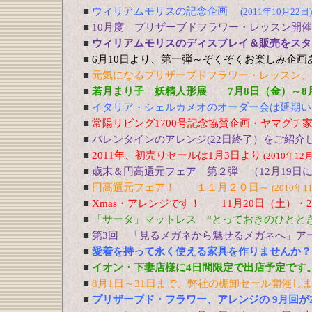
■
ウィリアムモリスの記念企画
(2011年10月22日)
■
10月度 プリザーブドフラワー・レッスン開
■
ウィリアムモリスのディスプレイ＆販売をスター
■
6月10日より、第一弾～ぞくぞくお楽しみ企画
■
元気になるプリザーブドフラワー・レッスン、5
■
若月まり子 妖精人形展 7月8日（金）～8
■
イタリア・シェルカメオのオーダー会は延期い
■
常陽リビング1700号記念協賛企画・ヤマグチ
■
バレンタインのアレンジ(22日終了）をご紹介
■
2011年、初売りセールは1月3日より
(2010年12
■
歳末＆円高還元フェア 第２弾 （12月19日
■
円高還元フェア！ １１月２０日～
(2010年1
■
Xmas・アレンジです！ 11月20日（土）・
■
「サータ」マットレス “とっておきのひととき
■
第3回 「見るメガネから魅せるメガネへ」アー
■
愛着を持って永く使える家具を作りませんか？ 
■
イオン・下妻店様に4日間限定で出店予定です。9
■
8月1日～31日まで、弊社の棚卸セール開催し
■
プリザーブド・フラワー、アレンジの 9月回が