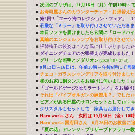
■
次回のプリザは、11月16日（月）午前10時～
■
お寿司屋さんのカウンターチェア・お張替え完
■
第2回!!「エーゲ海コレクション・フェア」 1
■
荘厳な「ミラー」を取り付けさせていただきま
■
本日ソファを届けましたら玄関に「ロードバイ
■
真鍮のエンジェルランプをお取り付けさせてい
■
張替椅子の後姿はこんな風に仕上がりました
(
■
ダイニングチェアのお張替えが完成しました！
■
グリーンな照明とメダリオン
(2020年8月27日)
■
8月13日～16日は、午前10時～午後6時にて営
■
チェコ・ガラスシャンデリアを取り付けました
■
和のお家に桐タンスをお届けに伺いました！
(
■
「ゴールドゲージ2段ミラートレイ」をお届け
■
それは「パイプオルガンの練習用？」でした
(
■
ピアノがある部屋のサロンセットとして
(2020
■
クリスタルもセットして…家具もお届けしてき
■
Haco works さん 次回は 10月30日（金）1
■
Haco works 国府田さん 6月26日のお教室
■
「夏の花」アレンジ・プリザーブドフラワー教室