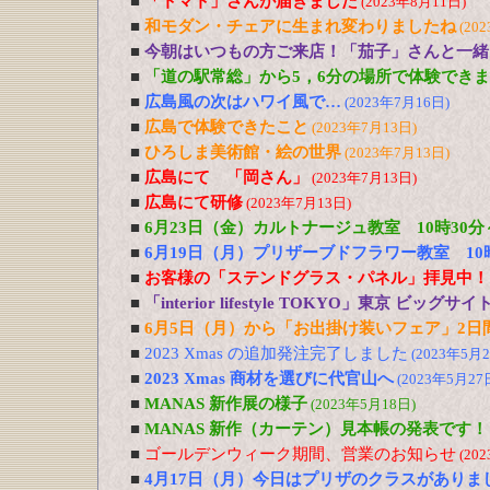
■
「トマト」さんが届きました
(2023年8月11日)
■
和モダン・チェアに生まれ変わりましたね
(20
■
今朝はいつもの方ご来店！「茄子」さんと一緒
■
「道の駅常総」から5，6分の場所で体験でき
■
広島風の次はハワイ風で…
(2023年7月16日)
■
広島で体験できたこと
(2023年7月13日)
■
ひろしま美術館・絵の世界
(2023年7月13日)
■
広島にて 「岡さん」
(2023年7月13日)
■
広島にて研修
(2023年7月13日)
■
6月23日（金）カルトナージュ教室 10時30
■
6月19日（月）プリザーブドフラワー教室 1
■
お客様の「ステンドグラス・パネル」拝見中！
■
「interior lifestyle TOKYO」東京 ビ
■
6月5日（月）から「お出掛け装いフェア」2日
■
2023 Xmas の追加発注完了しました
(2023年5月2
■
2023 Xmas 商材を選びに代官山へ
(2023年5月27
■
MANAS 新作展の様子
(2023年5月18日)
■
MANAS 新作（カーテン）見本帳の発表です！
■
ゴールデンウィーク期間、営業のお知らせ
(20
■
4月17日（月）今日はプリザのクラスがありま