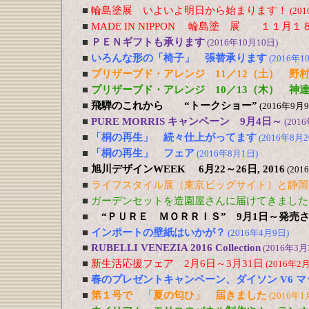
■
輪島塗展 いよいよ明日から始まります！
(20
■
MADE IN NIPPON 輪島塗 展 １１
■
ＰＥＮギフトも承ります
(2016年10月10日)
■
いろんな形の「椅子」 張替承ります
(2016年1
■
プリザーブド・アレンジ 11／12（土） 野
■
プリザーブド・アレンジ 10／13（木） 神
■
飛騨のこれから “トークショー”
(2016年9月
■
PURE MORRIS キャンペーン 9月4日～
(201
■
「桐の再生」 続々仕上がってます
(2016年8月2
■
「桐の再生」 フェア
(2016年8月1日)
■
旭川デザインWEEK 6月22～26日, 2016
(201
■
ライフスタイル展（東京ビッグサイト）と静岡
■
ガーデンセットを造園屋さんに届けてきました
■
“ＰＵＲＥ ＭＯＲＲＩＳ” 9月1日～発売
■
インポートの壁紙はいかが？
(2016年4月9日)
■
RUBELLI VENEZIA 2016 Collection
(2016年3月
■
新生活応援フェア 2月6日～3月31日
(2016年2
■
春のプレゼントキャンペーン、ダイソン V6 
■
第１号で 「夏の匂ひ」 届きました
(2016年1