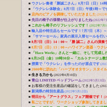
■
ウクレレ奏者「勝誠二さん」8月7日（日）14
■
「ウクレレ体験会」8月7日（日）午後1時～で
■
店内のピアノを調律していただきました
(2022
■
先日の椅子の張替が仕上がりましたね
(2022年7
■
これから椅子のリフレッシュです！
(2022年7月1
■
輸入品や特注品もセールです！7月7日（木）～
■
「サマーセール」家具の展示入替セールを行い
■
8月7日（日）14：00～「勝 誠二」さんの演
■
8月7日（日）13：00～ハワイアン楽器・ウ
■
「Haco Works」さんと一緒に、そして完成
■
6月24日（金）10時30分～「カルトナージュ
■
授業で「ウクレレ」を作ったのが原点です
(20
■
2000年に訪ねた「ハーブオオタサン」スタイ
■
生きる力かも
(2022年6月10日)
■
青山 LIMITED ベッドフレーム
(2022年5月13日)
■
お客様の受注生産品の確認をしてきました
(20
■
新潟県の特別生産品
(2022年5月12日)
■
明日から「アートグラス」フェア開催です！
(
■
私ごとですが、ワークショップ参加してきまし