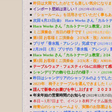
■
昨日は大雨でしたがとても楽しい気分になりま
■
インポート壁紙は楽しい！
(2023年4月14日)
■
「ショールーム」を活用させていただく事もあ
■
次回 6月23日(金) Haco Works さん「カ
■
Haco Works さん「カルトナージュ教室」2/
■
ミニ演奏会・当日の様子です！
(2023年2月23日)
■
第1回 お客様ミニ演奏会 2/23(木・祝）AM10:0
■
プリザ「香水瓶・アレンジ」完成です
(2023年2
■
2月20日（月）プリザの「香水瓶・アレンジ」
■
Haco Works さん「カルトナージュ教室」2/24
■
第1回 お客様ミニ演奏会 2/23(木・祝）AM10:
■
テーブルウェア・フェスティバルに出掛けて感
■
シャンデリアの飾り仕上げの様子・・・
(2023
■
昨日はシャンデリアのシャッフルのようでした
■
2023年 椅子とテーブルを選んできました！
(
■
謹んで新春のお慶びを申し上げます ２０２３
■
年末年始の営業時間のお知らせ
(2022年12月25日)
■
本日～1月7日まで、イベント衣料アイテム販
■
南青山のショールームより、実際のお部屋はも