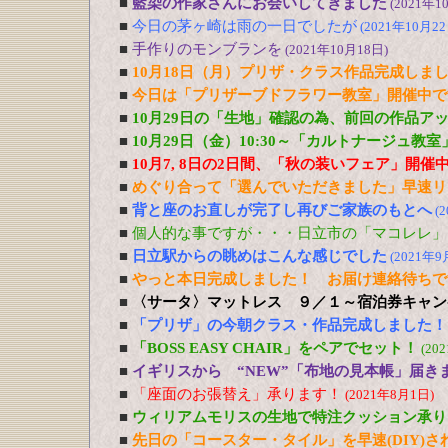
■
藍染の作家さんにお会いしてきました
(2021年1
■
今日の茅ヶ崎は雨の一日でしたが
(2021年10月22
■
手作りのモンブランを
(2021年10月18日)
■
10月18日（月）プリザ・クラス作品完成しま
■
今日は「プリザーブドフラワー教室」開催中で
■
10月29日の「生地」確認の為、前回の作品ア
■
10月29日（金）10:30～「カルトナージュ教
■
10月7, 8日の2日間、「秋の装いフェア」開催
■
めぐり合って「選んでいただきました」早速リ
■
背と座のお直しが完了し再びご家族のもとへ
(
■
個人的な事ですが・・・日立市の「マコレレ」
■
日立駅からの眺めはこんな感じでした
(2021年9
■
やっと本日完成しました！ お届け連絡待ちで
■
〈サータ〉マットレス ９／１～宿泊券キャン
■
「プリザ」の今朝クラス・作品完成しました！
■
「BOSS EASY CHAIR」をペアでセット！
(20
■
イギリスから “NEW”「布地の見本帳」届き
■
「座面のお張替え」承ります！
(2021年8月1日)
■
ウィリアムモリスの生地で特注クッション承り
■
先日の「コースター・タイル」を早速(DIY)