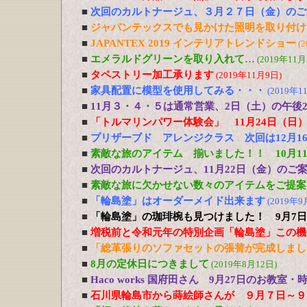
■
次回のカルトナージュ、３月２７日（金）のご
■
ジャパンテックスでも見かけた照明を取り付け
■
JAPANTEX 2019 インテリアトレンドショー
(
■
エメラルドグリーンを取り入れて…
(2019年11月
■
タペストリー加工承ります
(2019年11月9日)
■
家具配置に模型を使用してみる・・・
(2019年1
■
11月３・４・５は通常営業、2日（土）の午後
■
「トルマリンパワー体験会」 11月24日（日
■
プリザーブド アレンジクラス 次回は12月1
■
素敵な旅のアイテム 揃いました！！ 10月11
■
次回のカルトナージュ、11月22日（金）のご
■
素敵な旅に欠かせない数々のアイテムをご提案！
■
「輪島塗」はオーダーメイド出来ます
(2019年9
■
「輪島塗」の珈琲椀も見つけました！ 9月7日
■
増税前と令和元年の特別企画「輪島塗」この機
■
「総革張りのソファセットの張替が完成しまし
■
8月の定休日につきまして
(2019年8月12日)
■
Haco works 国府田さん 9月27日のお教
■
石川県輪島市から蒔絵師さんが ９月７日～９