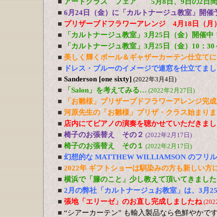
■
アートグラス フェア 5月8日、9日の2日
■
6月24日（金）に「カルトナージュ教室」開催
■
プリザーブドフラワーアレンジ 4月18日（月
■
「カルトナージュ教室」3月25日（金）開催中
■
「カルトナージュ教室」3月25日（金）10：3
■
美しく輝くポール＆ギャザーカーテン仕立てに
■
ドレス・ブルーのイメージで連窓を仕立てまし
■
Sanderson [one sixty]
(2022年3月4日)
■
「Salon」を考えてみる…
(2022年2月27日)
■
「お雛様」プリザーブドフラワーアレンジ完成
■
河原先生の「お雛様」プリザ・クラス始まりま
■
店内にてピアノの演奏を聴かせていただきまし
■
椅子のお張替え その２
(2022年2月17日)
■
椅子のお張替え その１
(2022年2月17日)
■
幻想的な MATTHEW WILLIAMSON のフ
■
2022年 ギフトショーは馴染みの方も新しい
■
横浜で「籐のこと」少し教えて頂いてきました
■
2月の弊社「カルトナージュお教室」は、3月2
■
張地「エリーゼ」のお直し完成しましたね
(20
■
“シアーカーテン” も輸入製品なら色鮮やかで