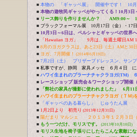
■
本物の 「ギャッベ展」 開催中です！ 10月
■
本物の遊牧民ギャッベがやってくる！10月3日
■
リース飾りを作りませんか？ AM9:00～ 1
■
ブラックフォーマル展 10月17日（金）・17
■
10月3日～6日は、ペルシャとギャッベの世界
■
「Hawaiian ヨガ」 9月は、毎週土曜日AM 10
■
8月のヨガクラスは、あと23日（土）AMと30
■
ヨガ、7月開催！
(2014年6月19日)
■
7月2日（土） プリザーブドレッスン、サン
■
私事ですが、静岡 家具メッセ ６月４日 に
■
ハワイ生まれのプラーナチャクラヨガ(TM) 
■
レースショップ 販売会＆ワークショップ開催（3
■
「弊社の家具が撮影に使われました」 6月11
■
ハワイ生まれのプラーナチャクラヨガ（ＴＭ)を
■
「ギャッベのある暮らし」 じゅうたん展 
■
1月2日より 初売り
(2013年12月31日)
■
陽だまり マルシェ ２０１３年１２月３日（
■
もう一つだけ、モリスです。
(2013年10月10日)
■
モリス生地を椅子張りにしたらこんな素敵にな