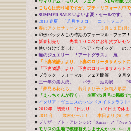
■
ウィリアム・モリス フェア NEW壁紙
(20
■
こちらは売り場ですが、プチ・リフォーム中で
■
SUMMER SALE いよいよ夏・セールです、 
■
2013 春夏 「若月キミコ」 ニットフェア
■
春のアクセサリーフェア！ ３月１１日(月)、
■
印伝バッグ＆この時期のフォーマル・フェア！
■
新春初売り 先着１００名にお年賀
■
使い分けて楽しむ 「ヘア・ウイッグ」 の
■
瞳のジュエリー 「アートグラス」 展 1
■
「下妻物語」より、下妻のロリータサミットに
■
「下妻物語」より、下妻のロリータサミットに
■
ブラック フォーマル フェア開催 ９月９
■
三十年の集大成、 「バラ」 油彩展 PREV
■
「夢見る花たち」 若月まり子・妖精人形展 5
■
「えっちゃんが行く」 企画で5月号に掲載で
■
イタリア・ヴェニスの“ハンドメイドクラフト”
■
2012年 初売り 2日より （10日まで休
■
2011 年 歳末セール！ 本日より
(2011年
■
プリザーブド・アレンジの「Xmas」と「New Y
■
モリスの生地で模様替えしませんか
(2011年11月