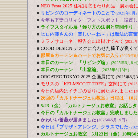
■
NEO Festa 2025 住宅用窓まわり商品 展示会
■
リビングのコーディネートのことで
(2025年6月2
■
今年も下妻ロリィタ「フォトスポット」設置し
■
ライフスタイル展「飾り方の法則と空間作り
■
ヒロ内藤さんの「楽しい～ね～」は魔法の言葉
■
ミラノサローネ 報告会に出掛けてみて
(2025
■
GOOD DESIGN デスクに合わせた椅子が良
■
部屋＆カーテン＆ハートでお気に入り
(2025年6
■
本日のカーテン 「リビング編」
(2025年6月8日
■
本日のカーテン 「出窓編」
(2025年6月8日)
■
ORGATEC TOKYO 2025 企画展にて
(2025年6月
■
モリスの「KELMSCOTT TREE」玄関にて
(202
■
今日の店内はイチゴの香りに満たされました
(
■
次回の「カルトナージュお教室」日程は 10月
■
5/23（金）「カルトナージュお教室」お話しタ
■
今日の「カルトナージュお教室」完成しました
■
かわいい薔薇が届きました
(2025年5月19日)
■
今日は「プリザ・アレンジ」クラスでした
(20
■
カルトナージュお教室 5月23日（金）10時30