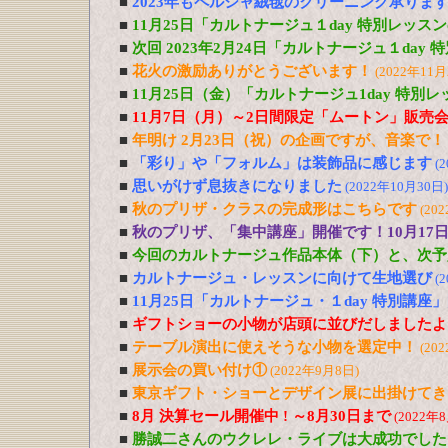
■
2023年もペルシャ絨毯のクリーニング承りま
■
11月25日「カルトナージュ１day 特別レッス
■
次回 2023年2月24日「カルトナージュ１day
■
花火の激励ありがとうございます！
(2022年11月
■
11月25日（金）「カルトナージュ1day 特別
■
11月7日（月）～2日間限定「ムートン」販売
■
年明け 2月23日（祝）の企画ですが、音楽で！
■
「彩り」や「フォルム」は装飾品に感じます
(
■
思いがけず息抜きになりました
(2022年10月30日)
■
秋のプリザ・クラスの完成形はこちらです
(20
■
秋のプリザ、「集中講座」開催です！10月17日
■
今回のカルトナージュ作品本体（下）と、次予
■
カルトナージュ・レッスンに向けて生地選び
(
■
11月25日「カルトナージュ・１day 特別講座
■
ギフトショーの小物が店頭に並びだしましたよ
■
テーブル演出に使えそうな小物を選定中！
(20
■
展示会の買い付け①
(2022年9月8日)
■
東京ギフト・ショーとデザイン展に出掛けてき
■
8月 決算セール開催中 ! ～8月30日まで
(2022年
■
勝誠二さんのウクレレ・ライブは大成功でした