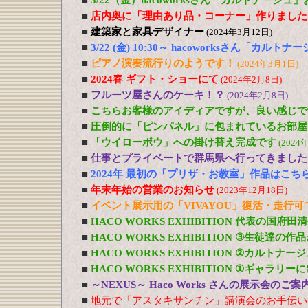
■
3/22（金）hacoworksさん「カルトナージュ
■
店内奥に「理由あり品・コーナー」作りました
■
建築家と家具デザイナー
(2024年3月12日)
■
3/22 (金) 10:30～ hacoworksさん「カル
■
ピアノ演奏流行りのようです！
(2024年3月1日)
■
2024春 ギフト・ショーにて
(2024年2月8日)
■
フルーツ屋さんのケーキ！？
(2024年2月8日)
■
こちらお客様のアイディアですが、良い感じで
■
圧倒的に「ピンパネル」に包まれているお部屋
■
「ウイローボウ」への掛け替え完成です
(2024
■
仕事とプライベートで群馬県へ行ってきました
■
2024年 最初の「プリザ・お教室」作品はこち
■
年末年始の営業のお知らせ
(2023年12月18日)
■
イベント展示用の「VIVAYOU」復活・走行
■
HACO WORKS EXHIBITION 代表の国府
■
HACO WORKS EXHIBITION ③生徒達の
■
HACO WORKS EXHIBITION ②カルトナ
■
HACO WORKS EXHIBITION ①ギャラリ
■
～NEXUS～ Haco Works さんの展示会のご
■
地元で「アスタキサンチン」講演会のお手伝い