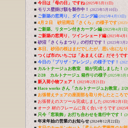
■
今日は「母の日」ですね
(2025年5月11日)
■
モリス壁掛け額を製作中！
(2025年5月10日)
■
ご新築の窓周り、ダイニング編
(2025年4月13日)
■
4月２日 砂沼周辺「さくら」の様子です
(202
■
ご新築、リターン付きカーテン編
(2025年4月1日
■
ご新築の窓周り、ツインシェード編
(2025年4月1
■
砂沼「さくらまつり」の行灯です！
(2025年3月2
■
本日、砂沼の桜はまだでしたが、思い出になり
■
つくば市のいちごは「あまえくぼ」だそうです
■
今日の「プリザ・アレンジ」の様子です！
(20
■
カルトナージュお教室 箱が完成しました！
(
■
2/28 カルトナージュ 箱作りの様子
(2025年3月
■
新入荷小物フェア！
(2025年2月21日)
■
Haco works さん「カルトナージュお教室」2/28 
■
お張替えチェアの座面部を取り外したところで
■
お張替えのスツール完成しました
(2025年2月1日
■
オーク 材のフレームに良く合いそうです
(2025
■
只今「窓装飾」お打ち合わせを進行中です！
(
■
年末年始の営業のお知らせ
(2024年12月22日)
■
本日のカーテンセット「柔らかな雰囲気のお部