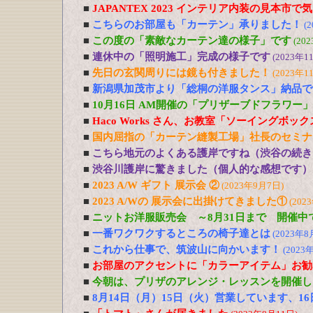
■
JAPANTEX 2023 インテリア内装の見本市
■
こちらのお部屋も「カーテン」承りました！
(
■
この度の「素敵なカーテン達の様子」です
(20
■
連休中の「照明施工」完成の様子です
(2023年1
■
先日の玄関周りには鏡も付きました！
(2023年1
■
新潟県加茂市より「総桐の洋服タンス」納品で
■
10月16日 AM開催の「プリザーブドフラワー
■
Haco Works さん、お教室「ソーイングボッ
■
国内屈指の「カーテン縫製工場」社長のセミナ
■
こちら地元のよくある護岸ですね（渋谷の続き
■
渋谷川護岸に驚きました（個人的な感想です）
■
2023 A/W ギフト 展示会 ②
(2023年9月7日)
■
2023 A/Wの 展示会に出掛けてきました①
(202
■
ニットお洋服販売会 ～8月31日まで 開催中
■
一番ワクワクするところの椅子達とは
(2023年8
■
これから仕事で、筑波山に向かいます！
(2023
■
お部屋のアクセントに「カラーアイテム」お勧
■
今朝は、プリザのアレンジ・レッスンを開催し
■
8月14日（月）15日（火）営業しています、1