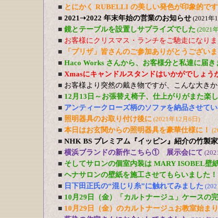
■
とにかく RUBELLI の美しい発色が印象的です
■
2021➝2022 年末年始の営業のお知らせ
(2021年
■
鏡とテーブルを設置しサプライズでした
(2021
■
お客様にクリスマス・ランチをご馳走になりま
■
「プリザ」皆さんのご参加ありがとうございま
■
Haco Works さんから、お客様分と私達に届
■
Xmasにキャンドルスタンドはいかがでしょう
■
お客様より突然の戴き物ですが、こんな大きか
■
12月13日～お張替え椅子、仕上がりがまた楽
■
アンティークローズ柄のソファを納品させてい
■
照明器具のお取り付け後に
(2021年12月6日)
■
本日はお玄関からの照明器具を豪華仕様に！
(
■
NHK BS プレミアム『イッピン』紹介の竹製
■
横浜ブランドの新作こちら① 展示会にて
(20
■
そしてサロンの個室内装は MARY ISOBEL壁
■
ヘナサロンの壁紙を施工させてもらいました！
■
日下田正氏の“混じり糸”に触れてみました
(20
■
10月29日（金）「カルトナージュ」ケースの
■
10月29日（金）のカルトナージュお教室始ま