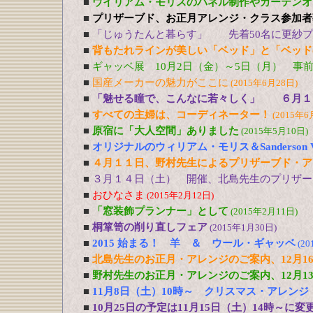
■
ウイリアム・モリスのパネル制作やカーテンオ
■
プリザーブド、お正月アレンジ・クラス参加者募
■
「じゅうたんと暮らす」 先着50名に更紗プレ
■
背もたれラインが美しい「ベッド」と「ベッド
■
ギャッベ展 10月2日（金）～5日（月） 事
■
国産メーカーの魅力がここに
(2015年6月28日)
■
「魅せる瞳で、こんなに若々しく」 ６月１
■
すべての主婦は、コーディネーター！
(2015年6
■
原宿に「大人空間」ありました
(2015年5月10日)
■
オリジナルのウィリアム・モリス＆Sanderson Vin
■
４月１１日、野村先生によるプリザーブド・ア
■
３月１４日（土） 開催、北島先生のプリザー
■
おひなさま
(2015年2月12日)
■
「窓装飾プランナー」として
(2015年2月11日)
■
桐箪笥の削り直しフェア
(2015年1月30日)
■
2015 始まる！ 羊 ＆ ウール・ギャッベ
(20
■
北島先生のお正月・アレンジのご案内、12月16
■
野村先生のお正月・アレンジのご案内、12月13
■
11月8日（土）10時～ クリスマス・アレン
■
10月25日の予定は11月15日（土）14時～に