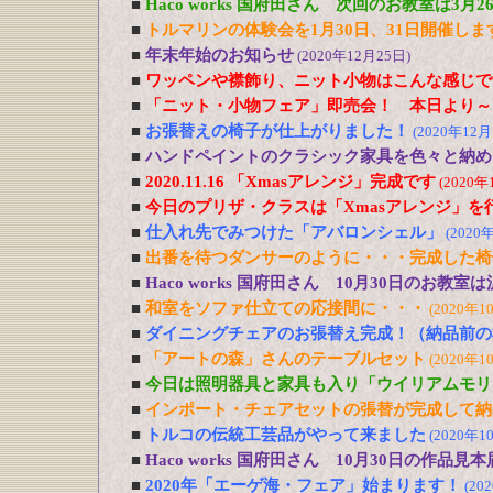
■
Haco works 国府田さん 次回のお教室は3
■
トルマリンの体験会を1月30日、31日開催しま
■
年末年始のお知らせ
(2020年12月25日)
■
ワッペンや襟飾り、ニット小物はこんな感じで
■
「ニット・小物フェア」即売会！ 本日より～
■
お張替えの椅子が仕上がりました！
(2020年12月
■
ハンドペイントのクラシック家具を色々と納め
■
2020.11.16 「Xmasアレンジ」完成です
(2020年
■
今日のプリザ・クラスは「Xmasアレンジ」を
■
仕入れ先でみつけた「アバロンシェル」
(2020
■
出番を待つダンサーのように・・・完成した椅
■
Haco works 国府田さん 10月30日のお
■
和室をソファ仕立ての応接間に・・・
(2020年1
■
ダイニングチェアのお張替え完成！（納品前の
■
「アートの森」さんのテーブルセット
(2020年1
■
今日は照明器具と家具も入り「ウイリアムモリ
■
インポート・チェアセットの張替が完成して納
■
トルコの伝統工芸品がやって来ました
(2020年1
■
Haco works 国府田さん 10月30日の作品見
■
2020年「エーゲ海・フェア」始まります！
(20