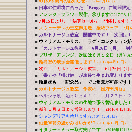
■
8月の休業日のお知らせ
(2017年8月14日)
■
日本の住環境に合った 「Brugge」 に期間限
■
アレンジ・フラワー製作、承ります
(2017年8月1
■
7月15日より、「決算セール」 開催します！
■
スウェーデンの王室御用達、壁紙フェア 7月
■
カルトナージュ教室 開催中です！ 次回は１
■
ウィリアム・モリス、 ラグ・コレクション始
■
「カルトナージュ教室」 6月26日（月） 制
■
プリザ・アレンジ、次回は６月１２日（月）A
■
輪島塗の展示会開催します！
(2017年4月15日)
■
次回 「カルトナージュ教室」 6月26日（月
■
「書」や「掛け軸」が表装で生まれ変わります
■
輪島塗も 「記念品」 でご用意が可能です！
■
カルトナージュ教室、作家の「国府田清香」 
■
ペルシャ展、始まります！！ １月２７日～２
■
ウイリアム・モリスの生地で張り替えました！
■
新年１月３日より営業します！
(2016年12月29
■
シャンデリアも承ります
(2016年12月3日)
■
仙臺箪笥の温かみはいかが？
(2016年12月3日)
■
イタリー・ミラー取付完了です！
(2016年12月3日