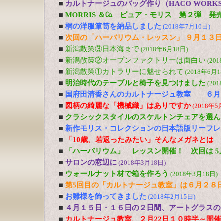
■
カルトナージュのバッグ作り（HACO WOR
■
MORRIS ＆㏇ ピュア・モリス 第２弾 発
■
桐の洋服箪笥を納品しました
(2018年7月10日)
■
次回の「ハーバリウム・レッスン」 ９月１３
■
新潟散策③日本海まで
(2018年6月18日)
■
新潟散策②オープンファクトリーは面白い
(20
■
新潟散策①カトラリーに魅せられて
(2018年6月1
■
明治時代のテーブルと椅子を見つけました
(20
■
国府田清香さんのカルトナージュ教室 ６月
■
図柄の綺麗な「機械織」はありですか
(2018年5
■
クラシックスタイルのスケルトンチェアを選ん
■
新作モリス・コレクションの日本語版リーフ
■
「10歳、若返ったみたい」そんなメガネとは 4
■
「ハーバリウム」 レッスン開催！ 次回は 5
■
サロンの窓辺に
(2018年3月18日)
■
ウォールナット材で箱を作ろう
(2018年3月18日)
■
第5回目の「カルトナージュ教室」は６月２８
■
お雛様を飾ってきました
(2018年2月15日)
■
４月１５日・１６日の２日間、アートグラスの
■
カルトナージュ教室、２月22日１０時半～開