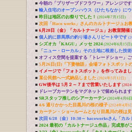
■
今朝の「プリザーブドフラワー」アレンジです
■
輸入住宅のオープンハウス（ひたちなか）にウ
■
昨日は地区のお祭りでした！
(2024年7月15日)
■
次回「Haco works」さんのカルトナージュお教
■
6月28日（金）「カルトナージュ」お教室開催
■
個人的に群馬県の釣り場さんリピート中です
(
■
シズオカ「KAGU」メッセ 2024
(2024年6月15日)
■
「ニュー・ローカル」その土地に根差した技術
■
オフィス空間を提案する「トレードショー」ご
■
5月26日(日)「下妻物語」会場フォトスポット
■
イメージで「フォトスポット」を作ってみまし
■
某公民館へ一式納品しました
(2024年5月12日)
■
GW後半は 5月２～７まで営業いたします
(202
■
ドレープカーテンをマグネットで留められます
■
SRスタッフ推しのシアーカーテン
(2024年4月6日
■
4/6 通りかかった目黒川の桜の様子
(2024年4月6
■
カーテン・ショールームとなり目黒川の桜は見
■
次回 6/28（金）10:30～ hacoworksさん
■
2024 最初の「カルトナージュ作品」完成形が