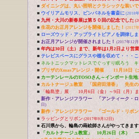
■
ダイニングは、丸い照明とクラシックな装いで
■
ウイリアムモリス、ピンパネルを書斎に
(2018
■
九州・大川の新春展は第５０回の記念でした
(
■
生花のお正月アレンジを開催しました！
(2017
■
ローズウッド・アップライトピアノを調律しま
■
お正月アレンジが開催されました！
(2017年12月
■
年内は30日（土）まで、新年は1月2日より営
■
テレビスペースにグラスや棚を収めて・・・こ
■
ネルトニックマットレスでぐっすり眠ろう キ
■
プリザのXmasアレンジ・開催 11月18日（
■
カーテンレールのTOSOさん～インポート生地
■
カルトナージュ教室 「国府田清香」 先生の
■
「輪島塗」展 10月6日（金）～9日（月）ま
新作・アレンジフラワー 「アンティーク・
■
日)
■
新作・アレンジフラワー 「ゴールド・リボ
■
ラッピングとリボン
(2017年9月12日)
■
石川県から、輪島の蒔絵師さんがやってきます！ 10/
■
「カルトナージュ教室」 10月26日（木） 