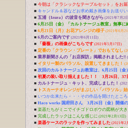
■
今朝は「クラシックなテーブルセット」をお届
■
キャンドル＆器などお求め戴き画像をお送りい
■
五浦（Izura）の波音を聞きながら
(2021年7月2日
■
6月25日（金）「カルトナージュ教室」無事に
■
6月21日（月）お花アレンジの様子
(2021年6月2
■
6月のご案内です
(2021年6月11日)
■
「薔薇」の画像がこちらです
(2021年5月17日)
■
定番の「クラウン・プレート」でおもてなし
(
■
業界新聞さんの「お店探訪」掲載されました‼
■
イタリー製のパラソル、設置してきました！
(
■
次回のカルトナージュお教室は、6月25日（金
■
初夏の装い取り揃えました！！ 3月26日、37
■
カルトナージュ・キット、完成しました！
(20
■
トスカーナオレンジがまぶしい「パラソル」始
■
いつか出来たら・・・その作品を開けたところ
■
Haco works 国府田さん 3月26日（金）開
■
楽器たちがミニでイチゴドロボウの図柄が大き
■
完成したラックはこんな感じに
(2021年2月13日)
■
楽器ケースのラックを作ってみました
(2021年2