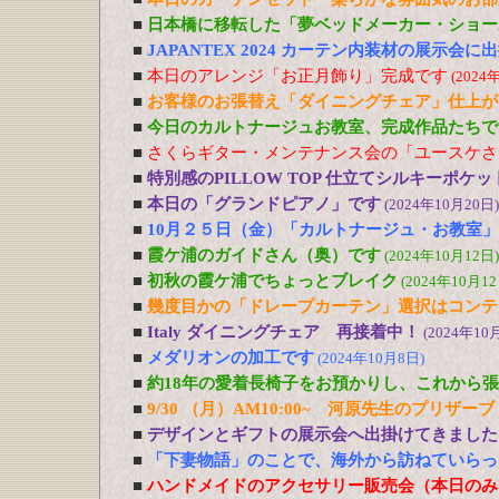
■
日本橋に移転した「夢ベッドメーカー・ショー
■
JAPANTEX 2024 カーテン内装材の展示会
■
本日のアレンジ「お正月飾り」完成です
(2024
■
お客様のお張替え「ダイニングチェア」仕上が
■
今日のカルトナージュお教室、完成作品たちで
■
さくらギター・メンテナンス会の「ユースケさ
■
特別感のPILLOW TOP 仕立てシルキーポケ
■
本日の「グランドピアノ」です
(2024年10月20日)
■
10月２５日（金）「カルトナージュ・お教室
■
霞ケ浦のガイドさん（奥）です
(2024年10月12日)
■
初秋の霞ケ浦でちょっとブレイク
(2024年10月12
■
幾度目かの「ドレープカーテン」選択はコンテ
■
Italy ダイニングチェア 再接着中！
(2024年10
■
メダリオンの加工です
(2024年10月8日)
■
約18年の愛着長椅子をお預かりし、これから
■
9/30 （月）AM10:00~ 河原先生のプリ
■
デザインとギフトの展示会へ出掛けてきました
■
「下妻物語」のことで、海外から訪ねていらっ
■
ハンドメイドのアクセサリー販売会（本日のみ