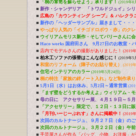
■
「桐の箪笥を蘇らせよう」承ります！
(2019年8
■
新作・シャンデリア 「トワルドジュイ」シリ
■
広島の「カウンティング シープ」＆ ハレクラ
■
新作の「ヘッダーサンプル」届きまして・・・
■
やっぱり人気の「イチゴドロボウ・赤」のクレ
■
ウイリアムモリス新作・そしてパリーさんに会
■
Haco works 国府田さん 9月27日のお教室
■
店内でモデルさんの撮影がありました！
(2019
■
柏木工ソファの張替はこんな感じに！
(2019年5
■
和室のリフォーム（障子のお貼り替え）
(2019
■
住宅インテリアのカラー
(2019年5月24日)
■
桐の特注「家族の絆ノート入れ」など制作承り
■
5月1日（水）はお休み、5月2日～通常営業
(20
■
「まず壁をどうするか考えよ」ウィリアム・モ
■
母の日に アクセサリー展、４月１９日～５月
■
「アクセサリー」限定で、１２日・１３日に販
■
「月刊いーじーぷれす」さんに掲載中！
(2019
■
次回のカルトナージュ、９月２７日（金）のご
■
次回のカルトナージュ、３月２２日（金）午前
■
手芸屋さんが作る「バッグ、小物、お洋服」が