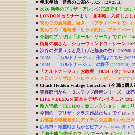
■
年末年始 営業のご案内
(2025年12月25日)
■
2026 新年のプリザ・アレンジ完成です！
(202
■
LONDON セミナーより「見本帳」入荷しまし
■
初めての鹿島灘、続き （プライベートで）
(
■
初めての「鹿島灘・ヒラメ釣行」プライベート
■
今朝のプリザは「ボール・リース」です
(2025
■
街角の猫さん、ショーウィンドウ・シーン
(20
■
渋谷の夕景（ふと見上げた都会の空）
(2025年1
■
10/24 「カルトナージュ」作品はこちら
(202
■
10/24 「カルトナージュ」の様子
(2025年10月2
■
「カルトナージュ」お教室 10/24（金）10:30
■
本日のプリザは「ハロウィン」がテーマです
(
■
Chuck Heddon Vintage Collection（今
■
美容部門から「３ステップ酵素シリーズ」販売
■
LIFE × DESIGN 家具をデザインすること
(202
■
輸入壁紙「TECIDO」新コレクション 始ま
■
今朝の「プリザ・クラス作品たち」です
(2025
■
お部屋の模様替えにアイテムの追加をいただき
■
広島市・紙屋町まちかどピアノ♪
(2025年7月10日
■
「御子神 翔吾氏のファンマーケティング」