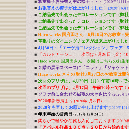
■
和室椅子お張替え中の様子・・・
(2020年6月11日
■
お張替えの椅子が仕上がりました！
(2020年6月1
■
ご納品先で出会ったデコレーションです（弊社
■
ご納品先で出会ったデコレーションです（弊社
■
ご納品先で出会ったデコレーションです（弊社
■
Haco works 国府田さん 6月26日のお教室
■
革張りのダイニングチェアが出来上がりました
■
4月30日～「エーゲ海コレクション」フェア 5
■
「カルトナージュ」 次回は 6月26日（金）1
■
Haco works 国府田さん 次回はこちらのお
■
２階の展示スペースに「ニット」「ジャケット
■
Haco works さんの 弊社3月27日のお教室は
■
次回のプリザは、4月20日（月）午前10時～で
■
次回のプリザは、2月17日 午前10時～です！
■
ソファ前に合わせる絨毯の大きさは？
(2020年1
■
2020年新春展より
(2020年1月27日)
■
2020年も宜しくお願い申し上げます
(2019年12月
■
年末年始の営業日
(2019年12月24日)
■
柔らかで軽やかな靴も入荷しております
(2019
■
「アパレル洋品１００点」２０日から始めます