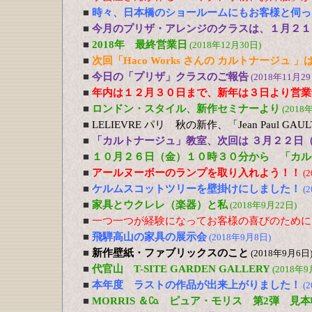
■
時々、日本橋のショールームにもお客様と伺っ
■
今月のプリザ・アレンジのクラスは、１月２１
■
2018年 最終営業日
(2018年12月30日)
■
次回「Haco Works さんの カルトナージュ
■
今日の「プリザ」クラスのご報告
(2018年11月29
■
年内は１２月３０日まで、新年は３日より営業
■
ロンドン・スタイル、新作セミナーより
(2018
■
LELIEVRE パリ 秋の新作、「Jean Paul G
■
「カルトナージュ」教室、次回は ３月２２日
■
１０月２６日（金）１０時３０分から 「カル
■
アールヌーボーのランプを取り入れよう！！
(
■
ケルムスコットツリーを壁掛けにしました！
(
■
家具とウクレレ（楽器）と私
(2018年9月22日)
■
一つ一つが経験になってお客様の喜びのために
■
飛騨高山の家具の展示会
(2018年9月8日)
■
新作壁紙・ファブリックスのこと
(2018年9月6日
■
代官山 T-SITE GARDEN GALLERY
(2018年9
■
本年度 ラストの作品が出来上がりました！
(
■
MORRIS ＆㏇ ピュア・モリス 第2弾 見