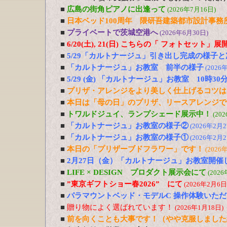
■
広島の街角ピアノに出逢って
(2026年7月16日)
■
日本ベッド100周年 隈研吾建築都市設計事務
■
プライベートで茨城空港へ
(2026年6月30日)
■
6/20(土), 21(日) こちらの「 フォトセット」
■
5/29「カルトナージュ」引き出し完成の様子と
■
「カルトナージュ」お教室 前半の様子
(2026
■
5/29 (金) 「カルトナージュ」お教室 10時30
■
プリザ・アレンジをより美しく仕上げるコツは
■
本日は「母の日」のプリザ、リースアレンジで
■
トワルドジュイ、ランプシェード展示中！
(20
■
「カルトナージュ」お教室の様子②
(2026年2月2
■
「カルトナージュ」お教室の様子①
(2026年2月2
■
本日の「プリザーブドフラワー」です！
(2026
■
2月27日（金）「カルトナージュ」お教室開催
■
LIFE × DESIGN プロダクト展示会にて
(202
■
”東京ギフトショー春2026” にて
(2026年2月6日
■
パラマウントベッド・モデルC 操作体験いた
■
贈り物によく選ばれています！
(2026年1月18日)
■
前を向くことも大事です！（やや克服しました